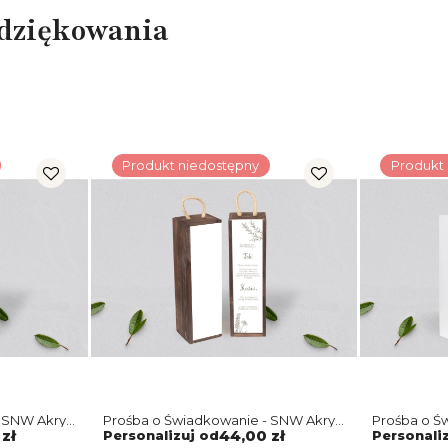
odziękowania
Produkt niedostępny
Produkt
 SNW Akryl
Prośba o Świadkowanie - SNW Akryl
Prośba o Ś
brązowa Fiori Motyw 1
biała Fiori 
zł
Personalizuj od
44,00 zł
Personali