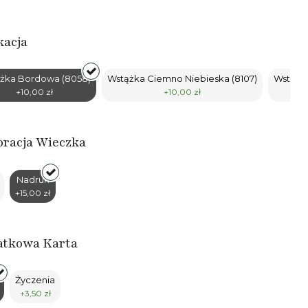
kacja
żka Bordowa (8058)
Wstążka Ciemno Niebieska (8107)
Wstążk
+10,00 zł
+10,00 zł
racja Wieczka
Nadruk
+15,00 zł
atkowa Karta
Życzenia
+3,50 zł