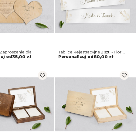
Zaproszenie dla
Tablice Rejestracyjne 2 szt. - Fiori
Fiori Motyw 1
Motyw 1
zuj od
35,00 zł
Personalizuj od
80,00 zł