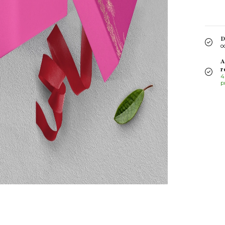
D
o
A
r
4
p