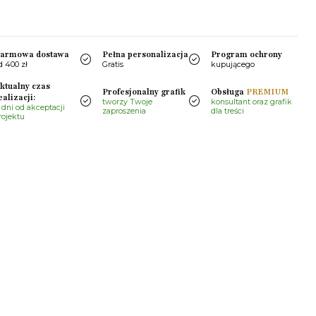
armowa dostawa
Pełna personalizacja
Program ochrony
d 400 zł
Gratis
kupującego
ktualny czas
Profesjonalny grafik
Obsługa
PREMIUM
ealizacji:
tworzy Twoje
konsultant oraz grafik
 dni od akceptacji
zaproszenia
dla treści
rojektu