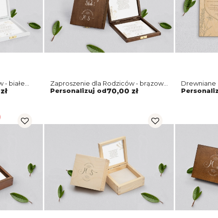
 - białe
Zaproszenie dla Rodziców - brązowe
Drewniane 
Fiori Motyw 1
Rodziców - 
zł
Personalizuj od
70,00 zł
Personali