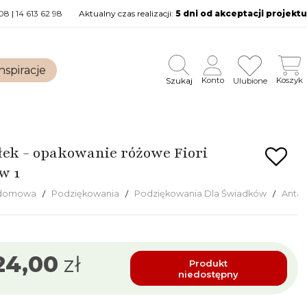
08
|
14 613 62 98
Aktualny czas realizacji:
5 dni od akceptacji projektu
nspiracje
Szukaj
Konto
Koszyk
Ulubione
łek - opakowanie różowe Fiori
w 1
 domowa
Podziękowania
Podziękowania Dla Świadków
Antał
24,00
zł
Produkt
niedostępny