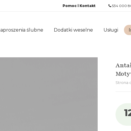
Pomoc i Kontakt
534 000 8
aproszenia ślubne
Dodatki weselne
Usługi
I
Anta
Moty
Strona
1