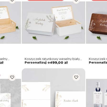
selny
Koszyczek ratunkowy weselny biały -
Koszyczek 
Fiori Motyw 1
brązowy - F
zł
Personalizuj od
99,00 zł
Personali