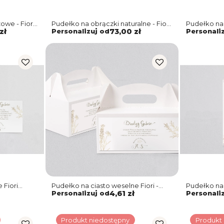
owe - Fiori
Pudełko na obrączki naturalne - Fiori
Pudełko na
Motyw 1
brązowe - F
zł
Personalizuj od
73,00 zł
Personali
 Fiori
Pudełko na ciasto weselne Fiori -
Pudełko na 
Motyw 1
Personalizuj od
4,61 zł
Personali
Produkt niedostępny
Produkt