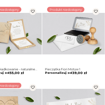
 niedostępny
Produkt niedostępny
iadkowanie - naturalne
Pieczątka Fiori Motyw 1
i Motyw 1
zuj od
55,00 zł
Personalizuj od
39,00 zł
 niedostępny