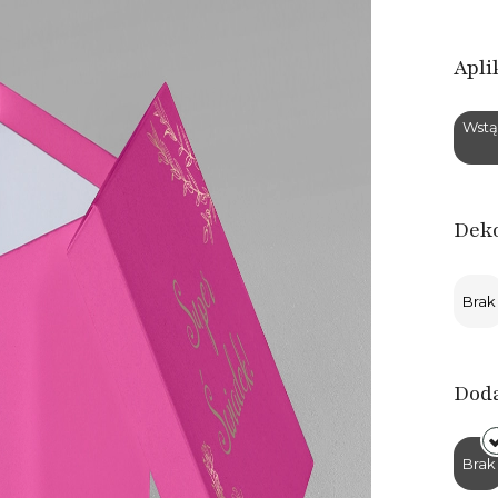
Apli
Wstą
Deko
Brak
Dod
Brak