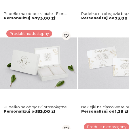
Pudełko na obrączki białe - Fiori
Pudełko na obrączki brąz
Motyw 1
Motyw 1
Personalizuj od
73,00 zł
Personalizuj od
73,00 
Produkt niedostępny
Pudełko na obrączki prostokątne
Naklejki na ciasto weselne
białe - Fiori Motyw 1
Motyw 1
Personalizuj od
83,00 zł
Personalizuj od
1,39 zł
Produkt niedostępny