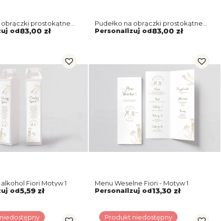
 obrączki prostokątne
Pudełko na obrączki prostokątne
iori Motyw 1
naturalne - Fiori Motyw 1
zuj od
83,00 zł
Personalizuj od
83,00 zł
alkohol Fiori Motyw 1
Menu Weselne Fiori - Motyw 1
zuj od
5,59 zł
Personalizuj od
13,30 zł
 niedostępny
Produkt niedostępny