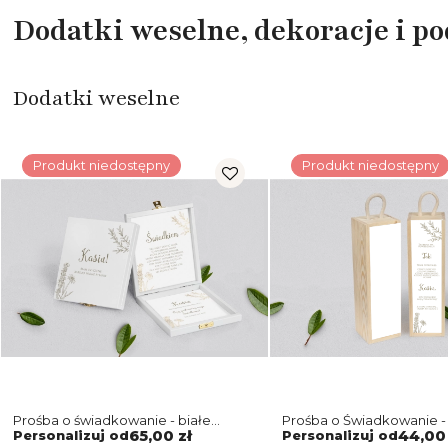
Dodatki weselne, dekoracje i p
Dodatki weselne
Produkt niedostępny
Produkt niedostępny
Prośba o świadkowanie - białe
Prośba o Świadkowanie -
puzzle Fiori Motyw 1
naturalna Fiori Motyw 1
Personalizuj od
65,00 zł
Personalizuj od
44,00 