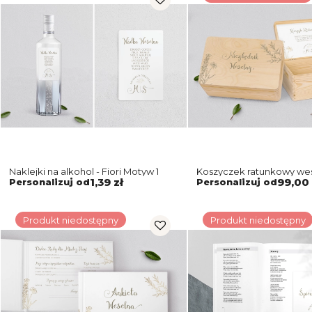
Naklejki na alkohol - Fiori Motyw 1
Koszyczek ratunkowy we
naturalny - Fiori Motyw 1
Personalizuj od
1,39 zł
Personalizuj od
99,00 
Produkt niedostępny
Produkt niedostępny