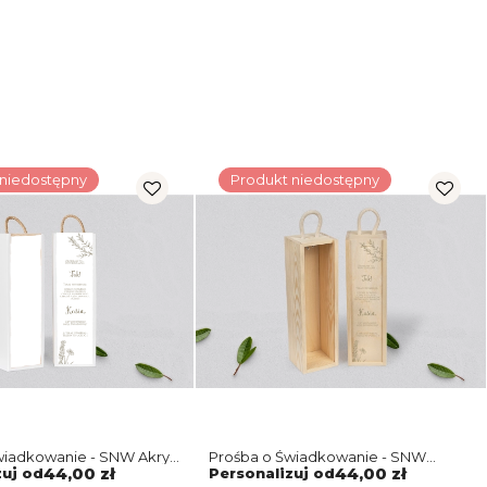
 niedostępny
Produkt niedostępny
wiadkowanie - SNW Akryl
Prośba o Świadkowanie - SNW
Motyw 1
naturalna Fiori Motyw 1
zuj od
44,00 zł
Personalizuj od
44,00 zł