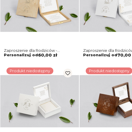
Zaproszenie dla Rodziców -
Zaproszenie dla Rodziców
naturalne Fiori Motyw 1
Fiori Motyw 1
Personalizuj od
60,00 zł
Personalizuj od
70,00 
Produkt niedostępny
Produkt niedostępny