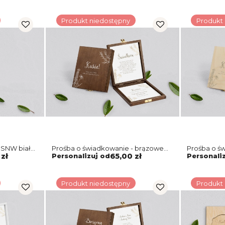
Produkt niedostępny
Produkt
 SNW biała
Prośba o świadkowanie - brązowe
Prośba o św
puzzle Fiori Motyw 1
puzzle Fior
zł
Personalizuj od
65,00 zł
Personali
Produkt niedostępny
Produkt