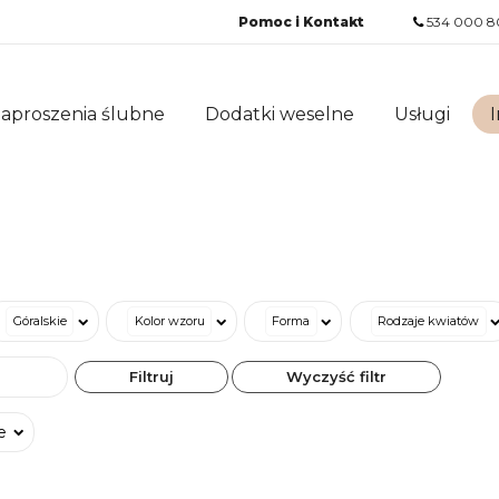
Pomoc i Kontakt
534 000 8
aproszenia ślubne
Dodatki weselne
Usługi
I
Góralskie
Kolor wzoru
Forma
Rodzaje kwiatów
Filtruj
Wyczyść filtr
e