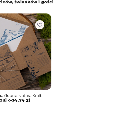
iców, świadków i gości
a ślubne Natura Kraft
 gór z ekologicznym
zuj od
4,74 zł
 kopertą i wkładką