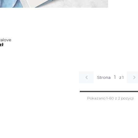
ralove
zł
1
Strona
z 1
Pokazano 1-60 z 2 pozycji