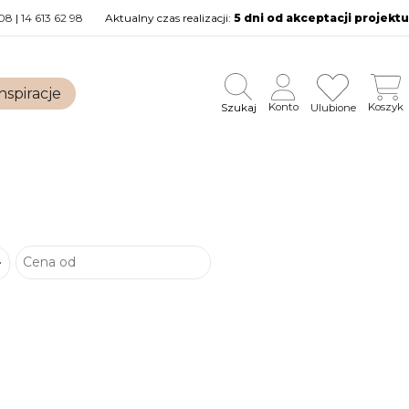
08
|
14 613 62 98
Aktualny czas realizacji:
5 dni od akceptacji projektu
nspiracje
Szukaj
Konto
Koszyk
Ulubione