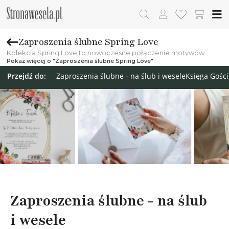
Zaproszenia ślubne Spring Love
Kolekcja Spring Love to nowoczesne połączenie motywów
kwiatowych wraz z elementami weselnymi lub
Pokaż więcej o "Zaproszenia ślubne Spring Love"
zainteresowaniami Pary Młodej. Ciepła i stonowana kolorystyka
sprawiają, że zaproszenia mają spokojny i nostalgiczny charakter.
Przejdź do:
Zaproszenia ślubne - na ślub i wesele
Księga Gośc
Zaproszenia ślubne - na ślub
i wesele