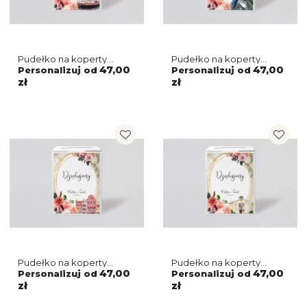
Pudełko na koperty
Pudełko na koperty
i pieniądze Spring Love
i pieniądze Spring Love
47,00
47,00
Personalizuj od
Personalizuj od
Motyw 7
Motyw 6
zł
zł
Pudełko na koperty
Pudełko na koperty
i pieniądze Spring Love
i pieniądze Spring Love
47,00
47,00
Personalizuj od
Personalizuj od
Motyw 5
Motyw 4
zł
zł