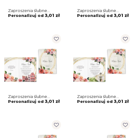
Zaproszenia ślubne
Zaproszenia ślubne
Spring Love- Składane
Spring Love- Składane
3,01 zł
3,01 zł
Personalizuj od
Personalizuj od
Motyw 7
Motyw 6
Zaproszenia ślubne
Zaproszenia ślubne
Spring Love- Składane
Spring Love- Składane
3,01 zł
3,01 zł
Personalizuj od
Personalizuj od
Motyw 5
Motyw 4