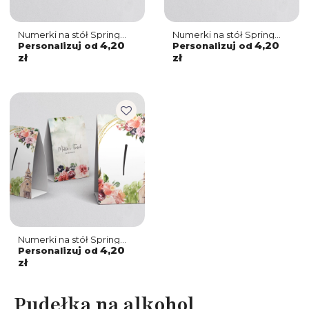
Numerki na stół Spring
Numerki na stół Spring
Love Motyw 3
Love Motyw 2
4,20
4,20
Personalizuj od
Personalizuj od
zł
zł
Numerki na stół Spring
Love Motyw 1
4,20
Personalizuj od
zł
Pudełka na alkohol