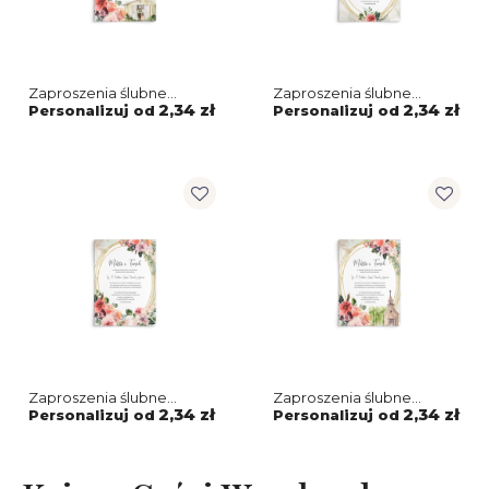
Zaproszenia ślubne
Zaproszenia ślubne
Spring Love - Motyw 4
Spring Love - Motyw 3
2,34 zł
2,34 zł
Personalizuj od
Personalizuj od
Zaproszenia ślubne
Zaproszenia ślubne
Spring Love - Motyw 2
Spring Love - Motyw 1
2,34 zł
2,34 zł
Personalizuj od
Personalizuj od