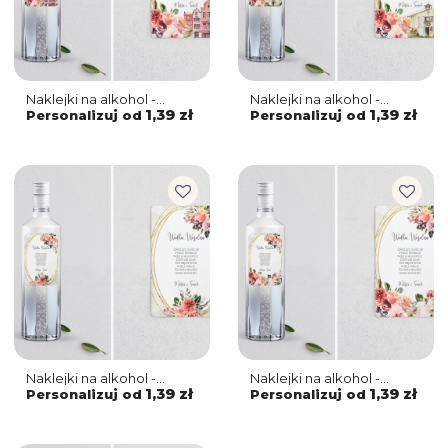
Naklejki na alkohol -
Naklejki na alkohol -
Spring Love - Motyw 5
Spring Love - Motyw 4
1,39 zł
1,39 zł
Personalizuj od
Personalizuj od
Naklejki na alkohol -
Naklejki na alkohol -
Spring Love - Motyw 3
Spring Love - Motyw 2
1,39 zł
1,39 zł
Personalizuj od
Personalizuj od