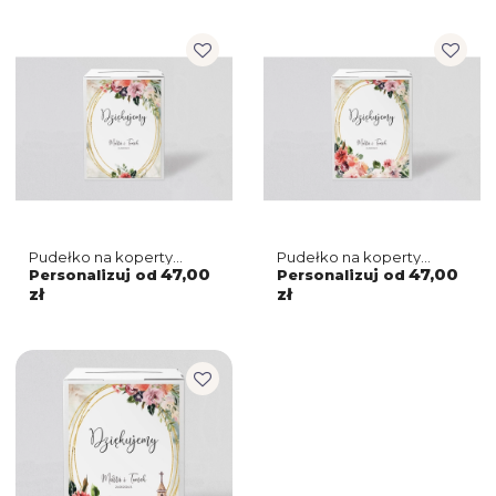
Pudełko na koperty
Pudełko na koperty
i pieniądze Spring Love
i pieniądze Spring Love
47,00
47,00
Personalizuj od
Personalizuj od
Motyw 3
Motyw 2
zł
zł