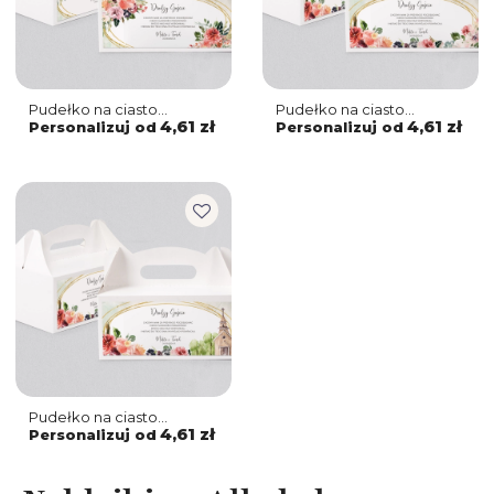
Pudełko na ciasto
Pudełko na ciasto
weselne Spring Love -
weselne Spring Love -
4,61 zł
4,61 zł
Personalizuj od
Personalizuj od
Motyw 3
Motyw 2
Pudełko na ciasto
weselne Spring Love -
4,61 zł
Personalizuj od
Motyw 1