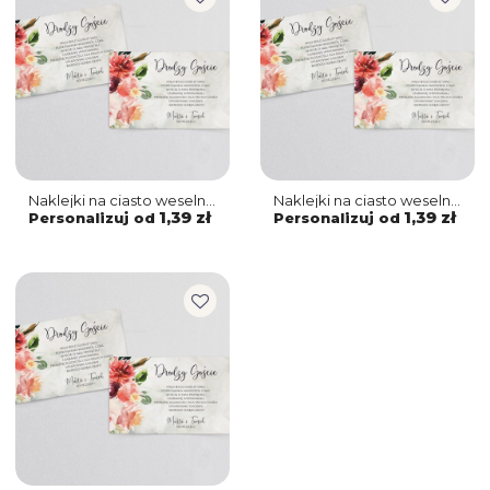
Naklejki na ciasto weselne
Naklejki na ciasto weselne
Spring Love Motyw 3
Spring Love Motyw 2
1,39 zł
1,39 zł
Personalizuj od
Personalizuj od