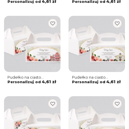
weselne Spring Love -
weselne Spring Love -
4,61 zł
4,61 zł
Personalizuj od
Personalizuj od
Motyw 7
Motyw 6
Pudełko na ciasto
Pudełko na ciasto
weselne Spring Love -
weselne Spring Love -
4,61 zł
4,61 zł
Personalizuj od
Personalizuj od
Motyw 5
Motyw 4