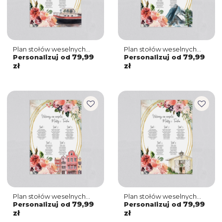
Plan stołów weselnych
Plan stołów weselnych
Spring Love Motyw 7
Spring Love Motyw 6
79,99
79,99
Personalizuj od
Personalizuj od
zł
zł
Plan stołów weselnych
Plan stołów weselnych
Spring Love Motyw 5
Spring Love Motyw 4
79,99
79,99
Personalizuj od
Personalizuj od
zł
zł