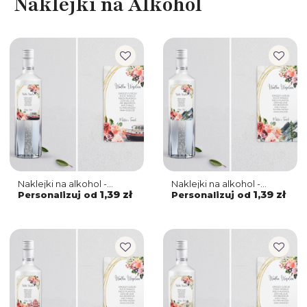
Naklejki na Alkohol
Naklejki na alkohol -
Naklejki na alkohol -
Spring Love - Motyw 7
Spring Love - Motyw 6
1,39 zł
1,39 zł
Personalizuj od
Personalizuj od