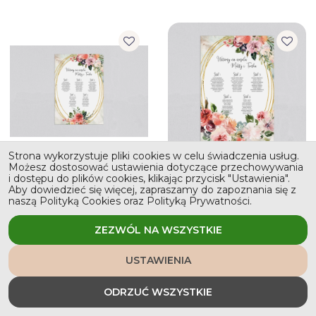
Strona wykorzystuje pliki cookies w celu świadczenia usług.
Możesz dostosować ustawienia dotyczące przechowywania
Plan stołów weselnych
Plan stołów weselnych
i dostępu do plików cookies, klikając przycisk "Ustawienia".
Spring Love Motyw 3
Spring Love Motyw 2
79,99
79,99
Personalizuj od
Personalizuj od
Aby dowiedzieć się więcej, zapraszamy do zapoznania się z
zł
zł
naszą Polityką Cookies oraz Polityką Prywatności.
ZEZWÓL NA WSZYSTKIE
USTAWIENIA
ODRZUĆ WSZYSTKIE