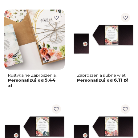
Rustykalne Zaproszenia
Zaproszenia ślubne w etui
ślubne Spring Love
Spring Love - motyw 7
5,44
6,11 zł
Personalizuj od
Personalizuj od
z akwarelowym
zł
motywem kościoła
z ekologicznymi
ozdobami