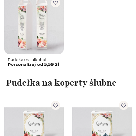
Pudełko na alkohol
Spring Love Motyw 1
5,59 zł
Personalizuj od
Pudełka na koperty ślubne