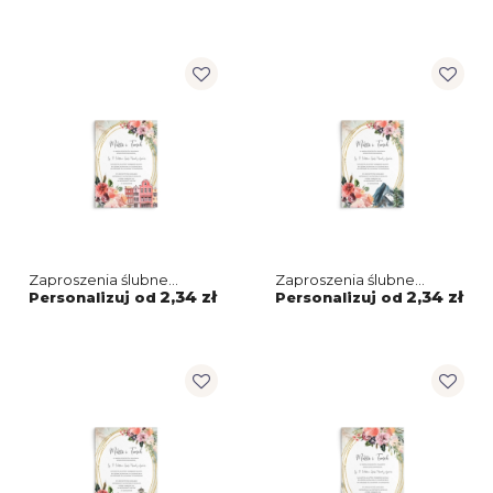
Motyw 1
Zaproszenia ślubne
Zaproszenia ślubne
Spring Love - Motyw 5
Spring Love - Motyw 6
2,34 zł
2,34 zł
Personalizuj od
Personalizuj od