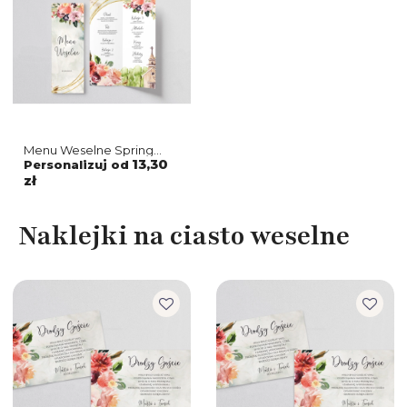
Menu Weselne Spring
Love - Motyw 1
13,30
Personalizuj od
zł
Naklejki na ciasto weselne