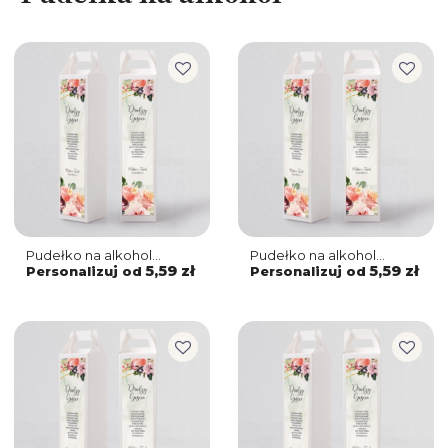
Pudełko na alkohol
Pudełko na alkohol
Spring Love Motyw 7
Spring Love Motyw 6
5,59 zł
5,59 zł
Personalizuj od
Personalizuj od