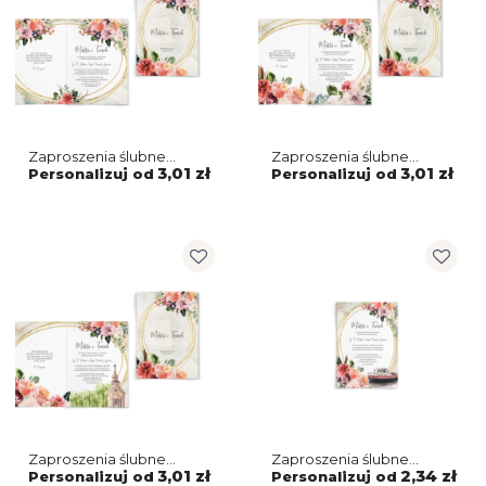
Zaproszenia ślubne
Zaproszenia ślubne
Spring Love- Składane
Spring Love- Składane
3,01 zł
3,01 zł
Personalizuj od
Personalizuj od
Motyw 3
Motyw 2
Zaproszenia ślubne
Zaproszenia ślubne
Spring Love- Składane
Spring Love - Motyw 7
3,01 zł
2,34 zł
Personalizuj od
Personalizuj od