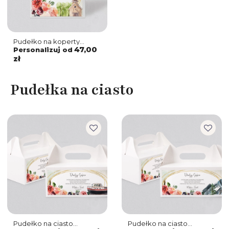
Pudełko na koperty
i pieniądze Spring Love
47,00
Personalizuj od
Motyw 1
zł
Pudełka na ciasto
Pudełko na ciasto
Pudełko na ciasto