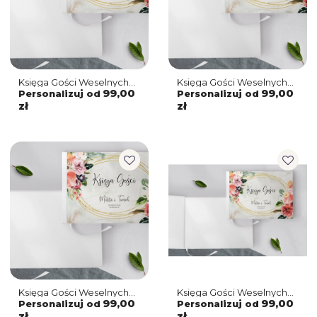
Księga Gości Weselnych
Księga Gości Weselnych
Spring Love Motyw 5
Spring Love Motyw 4
99,00
99,00
Personalizuj od
Personalizuj od
zł
zł
Księga Gości Weselnych
Księga Gości Weselnych
Spring Love Motyw 3
Spring Love Motyw 2
99,00
99,00
Personalizuj od
Personalizuj od
zł
zł