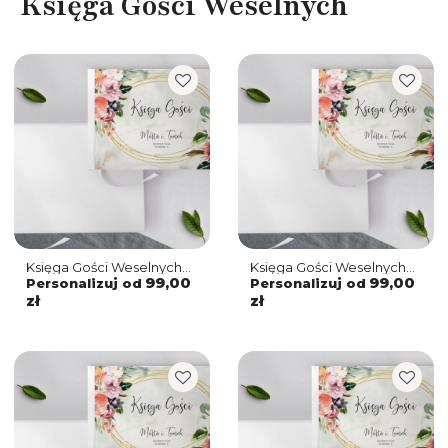
Księga Gości Weselnych
Księga Gości Weselnych
Księga Gości Weselnych
Spring Love Motyw 7
Spring Love Motyw 6
99,00
99,00
Personalizuj od
Personalizuj od
zł
zł