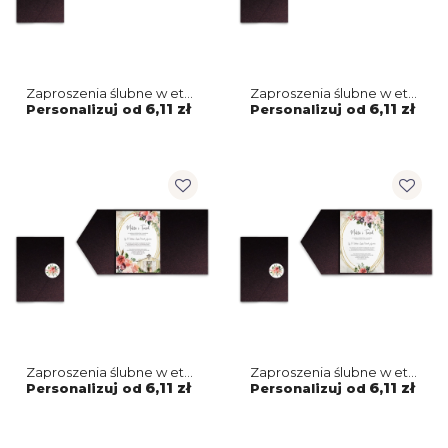
Zaproszenia ślubne w etui
Zaproszenia ślubne w etui
Spring Love - motyw 6
Spring Love - motyw 5
6,11 zł
6,11 zł
Personalizuj od
Personalizuj od
Zaproszenia ślubne w etui
Zaproszenia ślubne w etui
Spring Love - motyw 4
Spring Love - motyw 3
6,11 zł
6,11 zł
Personalizuj od
Personalizuj od