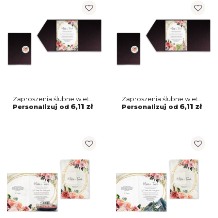
Zaproszenia ślubne w etui
Zaproszenia ślubne w etui
Spring Love - motyw 2
Spring Love - motyw 1
6,11 zł
6,11 zł
Personalizuj od
Personalizuj od