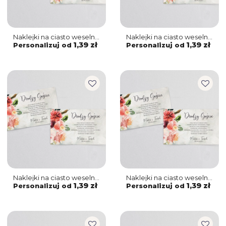
Naklejki na ciasto weselne
Naklejki na ciasto weselne
Spring Love Motyw 7
Spring Love Motyw 6
1,39 zł
1,39 zł
Personalizuj od
Personalizuj od
Naklejki na ciasto weselne
Naklejki na ciasto weselne
Spring Love Motyw 5
Spring Love Motyw 4
1,39 zł
1,39 zł
Personalizuj od
Personalizuj od