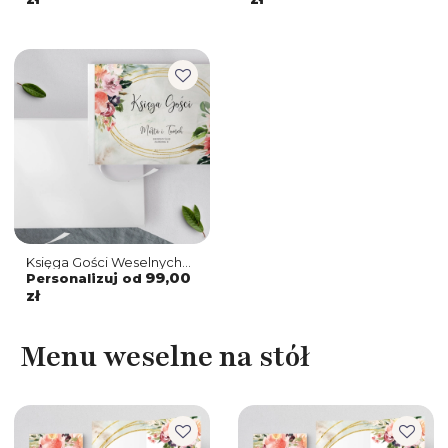
Księga Gości Weselnych
Spring Love Motyw 1
99,00
Personalizuj od
zł
Menu weselne na stół