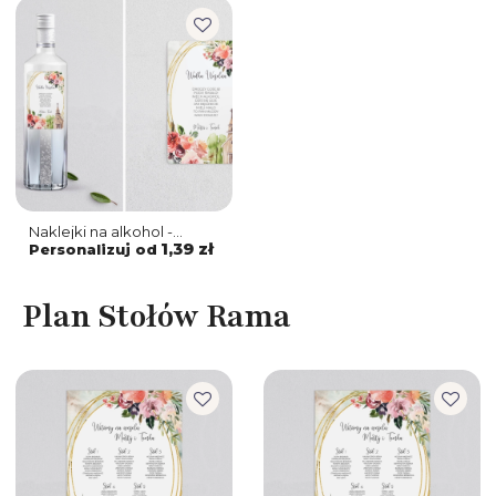
Naklejki na alkohol -
Spring Love - Motyw 1
1,39 zł
Personalizuj od
Plan Stołów Rama