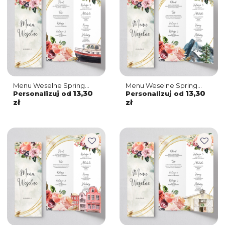
Menu Weselne Spring
Menu Weselne Spring
Love - Motyw 7
Love - Motyw 6
13,30
13,30
Personalizuj od
Personalizuj od
zł
zł