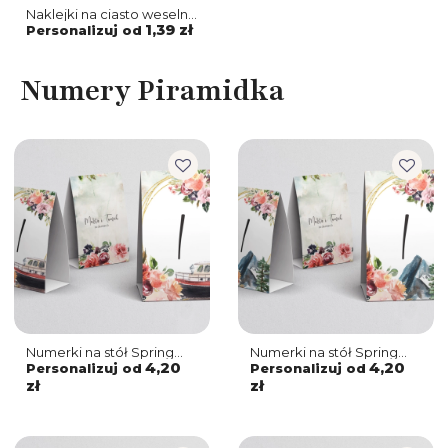
Naklejki na ciasto weselne
Spring Love Motyw 1
1,39 zł
Personalizuj od
Numery Piramidka
Numerki na stół Spring
Numerki na stół Spring
Love Motyw 7
Love Motyw 6
4,20
4,20
Personalizuj od
Personalizuj od
zł
zł