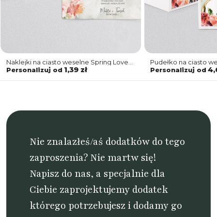
Naklejki na ciasto weselne Spring Love
Pudełko na ciasto we
Motyw 6
Motyw 6
1,39 zł
4,
Personalizuj od
Personalizuj od
Nie znalazłeś/aś dodatków do tego
zaproszenia? Nie martw się!
Napisz do nas
, a specjalnie dla
Ciebie zaprojektujemy dodatek
którego potrzebujesz i dodamy go