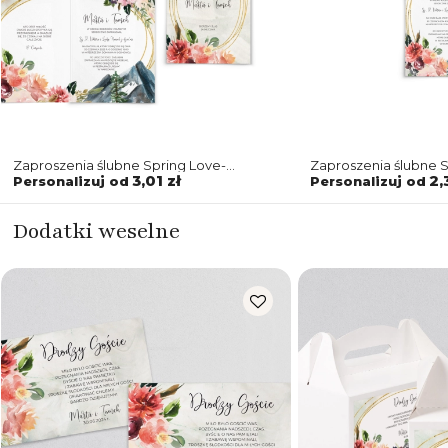
Zaproszenia ślubne Spring Love-
Zaproszenia ślubne 
Składane Motyw 6
6
3,01 zł
2,
Personalizuj od
Personalizuj od
Dodatki weselne