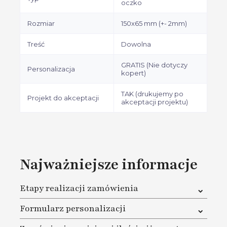
oczko
Rozmiar
150x65 mm (+- 2mm)
Treść
Dowolna
GRATIS (Nie dotyczy
Personalizacja
kopert)
TAK (drukujemy po
Projekt do akceptacji
akceptacji projektu)
Najważniejsze informacje
Etapy realizacji zamówienia
1. W pierwszej kolejności musisz dokonać zakupu na
Formularz personalizacji
naszej stronie oraz dokonać płatności za zamówienie
2. Na karcie produktu pod przyciskiem Dodaj do koszyka
W cenie masz pełną personalizację. Gdy już zamówisz,