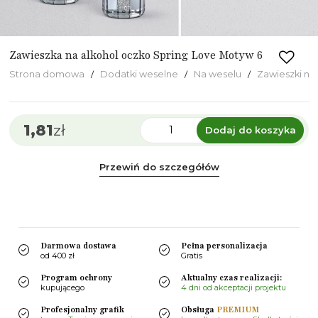
Zawieszka na alkohol oczko Spring Love Motyw 6
Strona domowa
Dodatki weselne
Na weselu
Zawieszki na 
1,81
zł
Dodaj do koszyka
Przewiń do szczegółów
Darmowa dostawa
Pełna personalizacja
od 400 zł
Gratis
Program ochrony
Aktualny czas realizacji:
kupującego
4 dni od akceptacji projektu
Profesjonalny grafik
Obsługa
PREMIUM