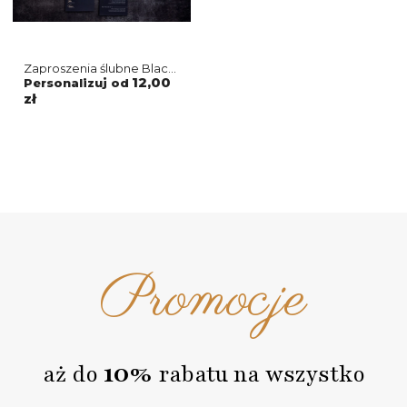
Zaproszenia ślubne Black
& White
12,00
Personalizuj od
zł
Promocje
10%
aż do
rabatu na wszystko