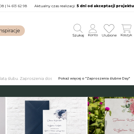
08
|
14 613 62 98
Aktualny czas realizacji:
5 dni od akceptacji projektu
nspiracje
Szukaj
Konto
Koszyk
Ulubione
datą ślubu. Zaproszenia dostępne są w różnych wersjach
Pokaż więcej o "Zaproszenia ślubne Day"