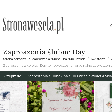
Z
Zaproszenia ślubne Day
Strona domowa
Zaproszenia ślubne - na ślub i wesele
Kwiatowe
Zaproszenia z kolekcji Day to nowoczesne i oryginalne zaproszeni
kolorystycznych. Sprawdź naszą kolekcję ślubną Day!
Przejdź do:
Zaproszenia ślubne - na ślub i wesele
Winietki Skł