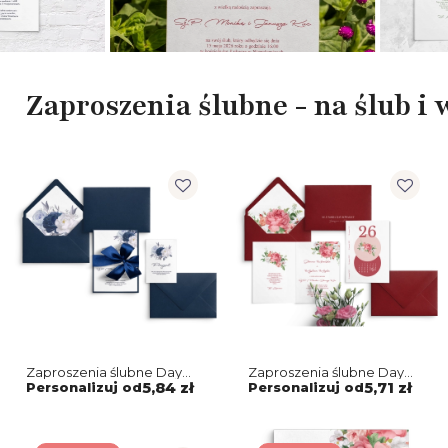
Zaproszenia ślubne - na ślub i 
Zaproszenia ślubne Day
Zaproszenia ślubne Day
w granatowym kolorze
kalendarz w jasno
Personalizuj od
5,84 zł
Personalizuj od
5,71 zł
z piękną wstążką satynową
bordowym wydaniu