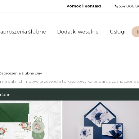
Pomoc i Kontakt
534 000 8
aproszenia ślubne
Dodatki weselne
Usługi
I
Zaproszenia ślubne Day
a na ślub. Ich motyw przewodni to kwiatowy kalendarz z zaznaczoną 
adane