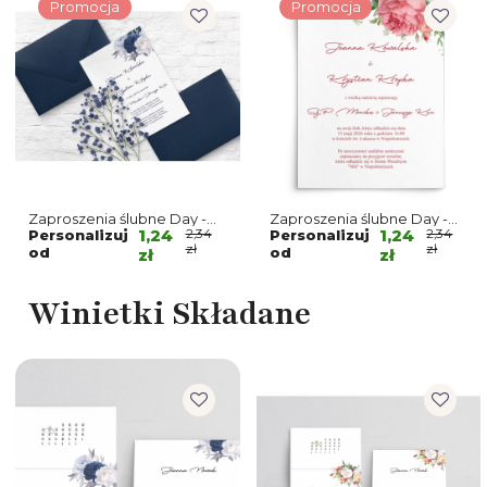
Promocja
Promocja
Zaproszenia ślubne Day -
Zaproszenia ślubne Day -
Motyw 1
Motyw 2
Personalizuj
1,24
2,34
Personalizuj
1,24
2,34
zł
zł
od
od
zł
zł
Winietki Składane