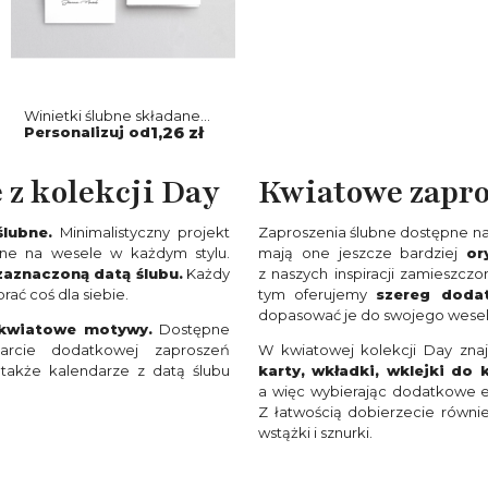
Winietki ślubne składane
Day - Motyw 2
Personalizuj od
1,26 zł
 z kolekcji Day
Kwiatowe zapro
lubne.
Minimalistyczny projekt
Zaproszenia ślubne dostępne na 
 one na wesele w każdym stylu.
mają one jeszcze bardziej
or
zaznaczoną datą ślubu.
Każdy
z naszych inspiracji zamieszczo
ać coś dla siebie.
tym oferujemy
szereg doda
dopasować je do swojego wesel
 kwiatowe motywy.
Dostępne
arcie dodatkowej zaproszeń
W kwiatowej kolekcji Day znaj
 także kalendarze z datą ślubu
karty, wkładki, wklejki do 
a więc wybierając dodatkowe 
Z łatwością dobierzecie równi
wstążki i sznurki.