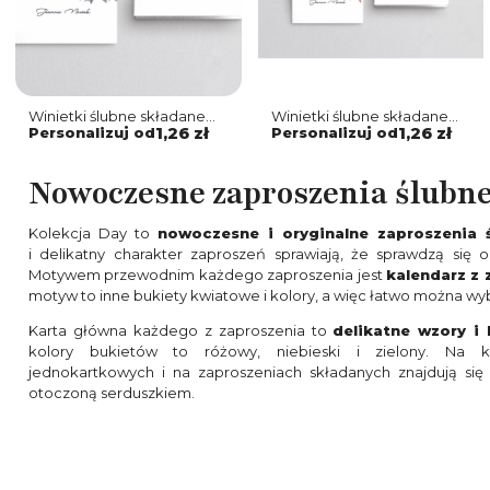
Winietki ślubne składane
Winietki ślubne składane
Day - Motyw 1
Day - Motyw 3
Personalizuj od
1,26 zł
Personalizuj od
1,26 zł
Nowoczesne zaproszenia ślubne
Kolekcja Day to
nowoczesne i oryginalne zaproszenia ś
i delikatny charakter zaproszeń sprawiają, że sprawdzą się
Motywem przewodnim każdego zaproszenia jest
kalendarz z 
motyw to inne bukiety kwiatowe i kolory, a więc łatwo można wybr
Karta główna każdego z zaproszenia to
delikatne wzory i
kolory bukietów to różowy, niebieski i zielony. Na k
jednokartkowych i na zaproszeniach składanych znajdują się
otoczoną serduszkiem.