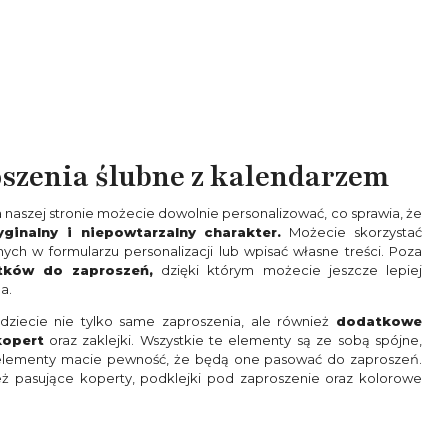
szenia ślubne z kalendarzem
naszej stronie możecie dowolnie personalizować, co sprawia, że
yginalny i niepowtarzalny charakter.
Możecie skorzystać
nych w formularzu personalizacji lub wpisać własne treści. Poza
tków do zaproszeń,
dzięki którym możecie jeszcze lepiej
a.
dziecie nie tylko same zaproszenia, ale również
dodatkowe
kopert
oraz zaklejki. Wszystkie te elementy są ze sobą spójne,
elementy macie pewność, że będą one pasować do zaproszeń.
eż pasujące koperty, podklejki pod zaproszenie oraz kolorowe