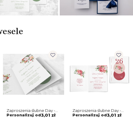
wesele
Zaproszenia ślubne Day -
Zaproszenia ślubne Day -
Składane motyw 3
Składane motyw 2
Personalizuj od
3,01 zł
Personalizuj od
3,01 zł