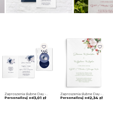
Zaproszenia ślubne Day -
Zaproszenia ślubne Day -
Składane motyw 1
Motyw 3
Personalizuj od
3,01 zł
Personalizuj od
2,34 zł