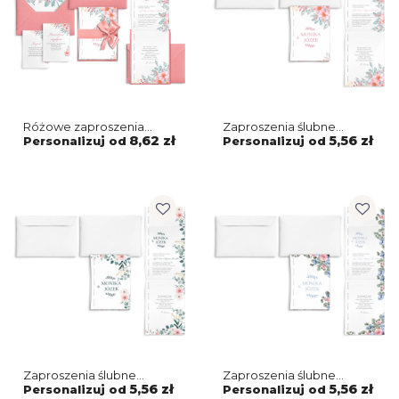
Różowe zaproszenia
Zaproszenia ślubne
ślubne Harmonijka -
Harmonijka - Name
8,62 zł
5,56 zł
Personalizuj od
Personalizuj od
Name Motyw 3
Motyw 3
Zaproszenia ślubne
Zaproszenia ślubne
Harmonijka - Name
Harmonijka - Name
5,56 zł
5,56 zł
Personalizuj od
Personalizuj od
Motyw 2
Motyw 1