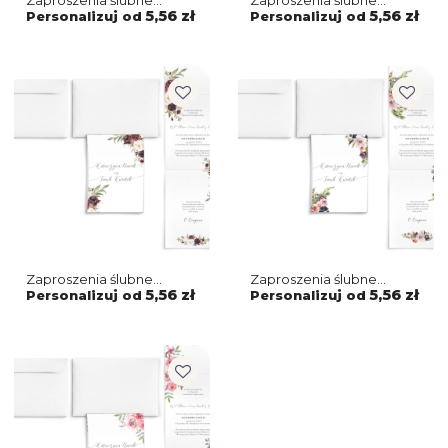
Zaproszenia ślubne
Zaproszenia ślubne
Harmonijka - Flowers &
Harmonijka - PasteLove
5,56 zł
5,56 zł
Personalizuj od
Personalizuj od
Frame Motyw 1
Motyw 1
Zaproszenia ślubne
Zaproszenia ślubne
Harmonijka - PasteLove
Harmonijka - PasteLove
5,56 zł
5,56 zł
Personalizuj od
Personalizuj od
Motyw 3
Motyw 4