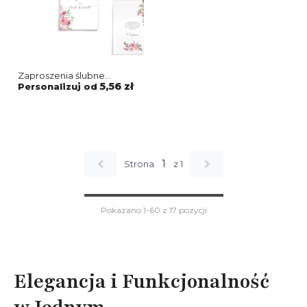
Zaproszenia ślubne
Harmonijka - PasteLove
5,56 zł
Personalizuj od
Motyw 2
1
Strona
z 1
Pokazano 1-60 z 17 pozycji
Elegancja i Funkcjonalność