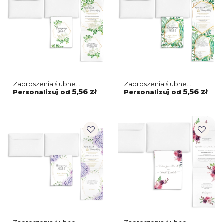
Zaproszenia ślubne
Zaproszenia ślubne
Harmonijka - Flowers &
Harmonijka - Flowers &
5,56 zł
5,56 zł
Personalizuj od
Personalizuj od
Frame Motyw 3
Frame Motyw 2