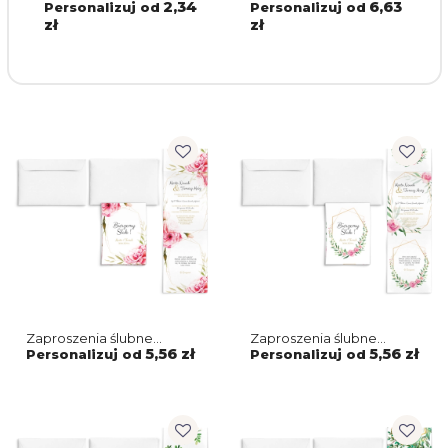
Date - Motyw 2
w Etui, Folder
2,34
6,63
Personalizuj od
Personalizuj od
Minimalistyczne motyw
zł
zł
2
Zaproszenia ślubne
Zaproszenia ślubne
Harmonijka - Flowers &
Harmonijka - Flowers &
5,56 zł
5,56 zł
Personalizuj od
Personalizuj od
Frame Motyw 5
Frame Motyw 4