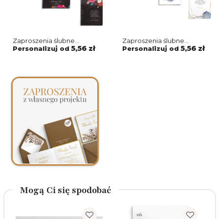
Zaproszenia ślubne
Zaproszenia ślubne
Harmonijka - Black
Harmonijka - Flowers &
5,56 zł
5,56 zł
Personalizuj od
Personalizuj od
Flowers Motyw 1
Frame Motyw 6
Mogą Ci się spodobać