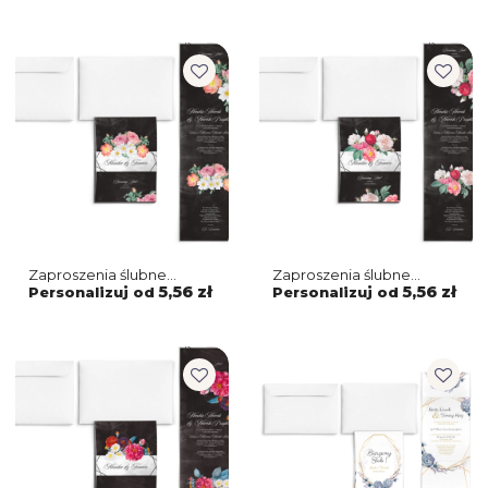
Zaproszenia ślubne
Zaproszenia ślubne
Harmonijka - Black
Harmonijka - Black
5,56 zł
5,56 zł
Personalizuj od
Personalizuj od
Flowers Motyw 3
Flowers Motyw 2