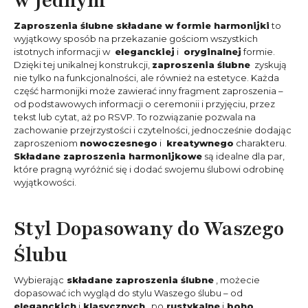
w Jednym
Zaproszenia ślubne składane w formie harmonijki
to
wyjątkowy sposób na przekazanie gościom wszystkich
istotnych informacji w
eleganckiej
i
oryginalnej
formie.
Dzięki tej unikalnej konstrukcji,
zaproszenia ślubne
zyskują
nie tylko na funkcjonalności, ale również na estetyce. Każda
część harmonijki może zawierać inny fragment zaproszenia –
od podstawowych informacji o ceremonii i przyjęciu, przez
tekst lub cytat, aż po RSVP. To rozwiązanie pozwala na
zachowanie przejrzystości i czytelności, jednocześnie dodając
zaproszeniom
nowoczesnego
i
kreatywnego
charakteru.
Składane zaproszenia harmonijkowe
są idealne dla par,
które pragną wyróżnić się i dodać swojemu ślubowi odrobinę
wyjątkowości.
Styl Dopasowany do Waszego
Ślubu
Wybierając
składane zaproszenia ślubne
, możecie
dopasować ich wygląd do stylu Waszego ślubu – od
eleganckich
i
klasycznych
, po
rustykalne
i
boho
.