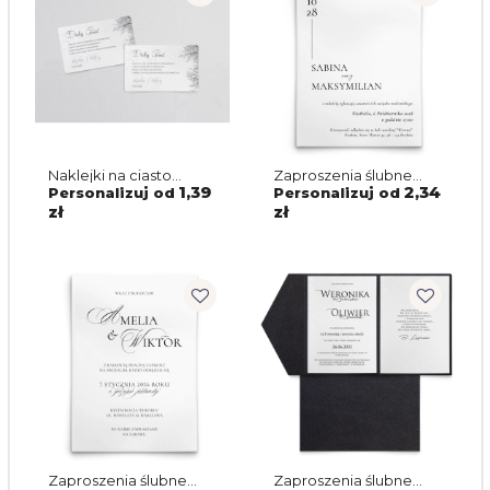
Naklejki na ciasto
Zaproszenia ślubne
weselne Frozen Motyw
Affection - Motyw 2
1,39
2,34
Personalizuj od
Personalizuj od
1
zł
zł
Zaproszenia ślubne
Zaproszenia ślubne