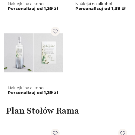
Naklejki na alkohol -
Naklejki na alkohol -
About You - Motyw 3
About You - Motyw 2
1,39 zł
1,39 zł
Personalizuj od
Personalizuj od
Naklejki na alkohol -
About You - Motyw 1
1,39 zł
Personalizuj od
Plan Stołów Rama