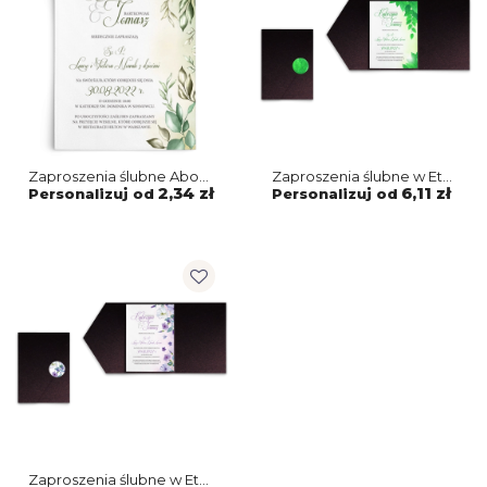
Zaproszenia ślubne About
Zaproszenia ślubne w Etui
You - Motyw 1
About You - Motyw 3
2,34 zł
6,11 zł
Personalizuj od
Personalizuj od
Zaproszenia ślubne w Etui