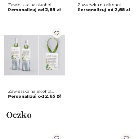
Zawieszka na alkohol
Zawieszka na alkohol
About You - Motyw 3
About You - Motyw 2
2,65 zł
2,65 zł
Personalizuj od
Personalizuj od
Zawieszka na alkohol
About You - Motyw 1
2,65 zł
Personalizuj od
Oczko