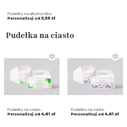
Pudełko na alkohol About
You - Motyw 1
5,59 zł
Personalizuj od
Pudełka na ciasto
Pudełko na ciasto
Pudełko na ciasto
weselne About You -
weselne About You -
4,61 zł
4,61 zł
Personalizuj od
Personalizuj od
Motyw 3
Motyw 2