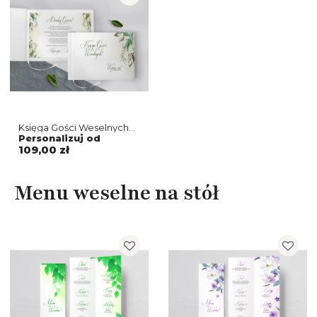
Księga Gości Weselnych
About You - Motyw 1
Personalizuj od
109,00 zł
Menu weselne na stół