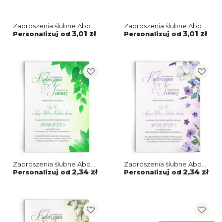
Zaproszenia ślubne About
Zaproszenia ślubne About
You - Składane Motyw 2
You - Składane Motyw 1
3,01 zł
3,01 zł
Personalizuj od
Personalizuj od
Zaproszenia ślubne About
Zaproszenia ślubne About
You - Motyw 3
You - Motyw 2
2,34 zł
2,34 zł
Personalizuj od
Personalizuj od