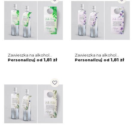
Zawieszka na alkohol
Zawieszka na alkohol
oczko About You - Motyw
oczko About You - Motyw
1,81 zł
1,81 zł
Personalizuj od
Personalizuj od
3
2