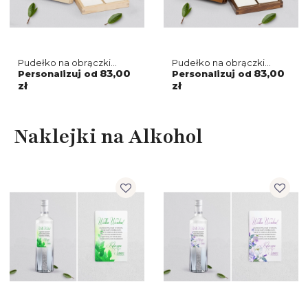
Pudełko na obrączki
Pudełko na obrączki
prostokątne naturalne -
prostokątne brązowe -
83,00
83,00
Personalizuj od
Personalizuj od
About You Motyw 1
About You Motyw 1
zł
zł
Naklejki na Alkohol