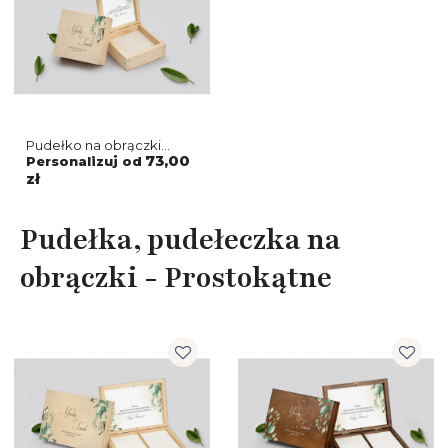
Pudełko na obrączki
naturalne - About You
73,00
Personalizuj od
Motyw 1
zł
Pudełka, pudełeczka na
obrączki - Prostokątne