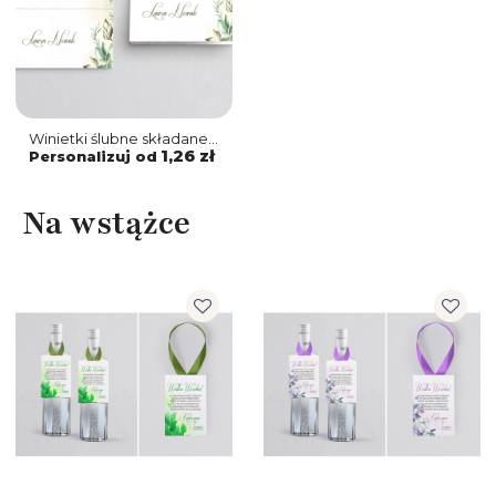
Winietki ślubne składane
About You - Motyw 1
1,26 zł
Personalizuj od
Na wstążce