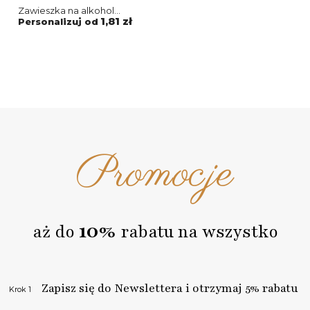
Zawieszka na alkohol
oczko About You - Motyw
1,81 zł
Personalizuj od
1
Promocje
10%
aż do
rabatu na wszystko
Zapisz się do Newslettera i otrzymaj 5% rabatu
Krok 1