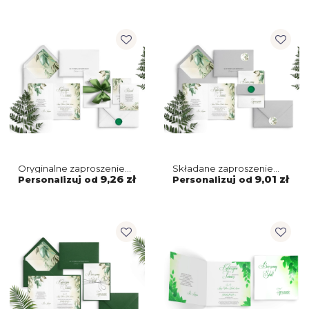
Oryginalne zaproszenie
Składane zaproszenie
liściaste z piękną wstążką
About You z szarą
9,26 zł
9,01 zł
Personalizuj od
Personalizuj od
satynową w kolorze
kopertą, wklejką
zielonym i dwoma
i zaklejką
wkładkami