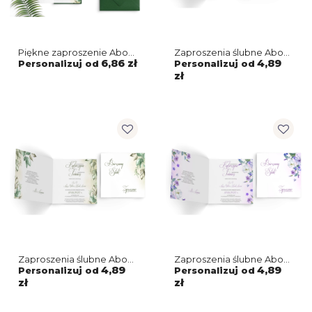
Piękne zaproszenie About
Zaproszenia ślubne About
You z dopasowaną
You - Składane Kwadrat
6,86 zł
4,89
Personalizuj od
Personalizuj od
kopertą w kolorze
Motyw 3
zł
zielonym
Zaproszenia ślubne About
Zaproszenia ślubne About
You - Składane Kwadrat
You - Składane Kwadrat
4,89
4,89
Personalizuj od
Personalizuj od
Motyw 1
Motyw 2
zł
zł