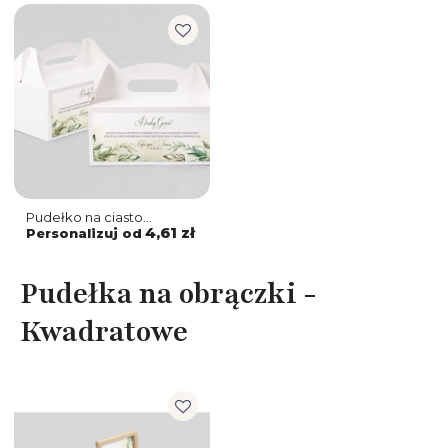
Pudełko na ciasto
weselne About You -
4,61 zł
Personalizuj od
Motyw 1
Pudełka na obrączki -
Kwadratowe