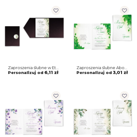
Zaproszenia ślubne w Etui
Zaproszenia ślubne About
About You - Motyw 1
You - Składane Motyw 3
6,11 zł
3,01 zł
Personalizuj od
Personalizuj od