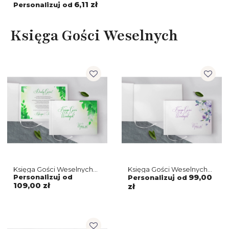
About You - Motyw 2
6,11 zł
Personalizuj od
Księga Gości Weselnych
Księga Gości Weselnych
Księga Gości Weselnych
About You - Motyw 3
About You - Motyw 2
Personalizuj od
99,00
Personalizuj od
109,00 zł
zł