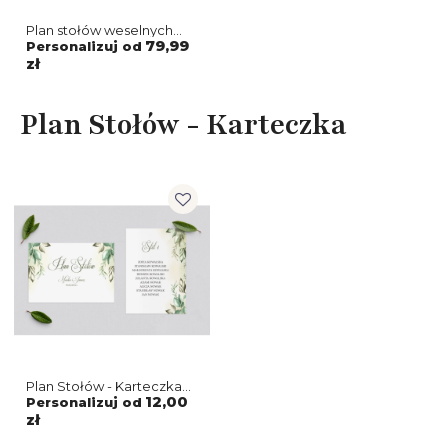
Plan stołów weselnych
About You - Motyw 1
79,99
Personalizuj od
zł
Plan Stołów - Karteczka
Plan Stołów - Karteczka
About You Motyw 1
12,00
Personalizuj od
zł