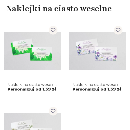
Naklejki na ciasto weselne
Naklejki na ciasto weselne
Naklejki na ciasto weselne
About You - Motyw 3
About You - Motyw 2
1,39 zł
1,39 zł
Personalizuj od
Personalizuj od