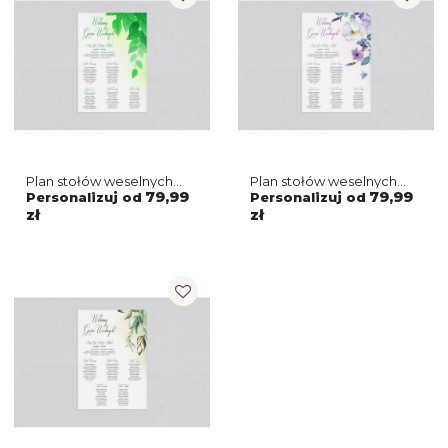
Plan stołów weselnych
Plan stołów weselnych
About You - Motyw 3
About You - Motyw 2
79,99
79,99
Personalizuj od
Personalizuj od
zł
zł