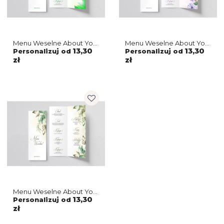
Menu Weselne About You
Menu Weselne About You
- Motyw 3
- Motyw 2
13,30
13,30
Personalizuj od
Personalizuj od
zł
zł
Menu Weselne About You
- Motyw 1
13,30
Personalizuj od
zł