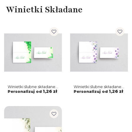
Winietki Składane
Winietki ślubne składane
Winietki ślubne składane
About You - Motyw 3
About You - Motyw 2
1,26 zł
1,26 zł
Personalizuj od
Personalizuj od