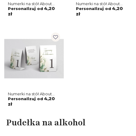
Numerki na stół About
Numerki na stół About
You - Motyw 3
You - Motyw 2
4,20
4,20
Personalizuj od
Personalizuj od
zł
zł
Numerki na stół About
You - Motyw 1
4,20
Personalizuj od
zł
Pudełka na alkohol