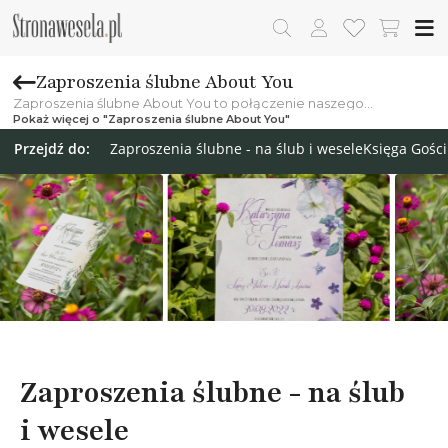
Zaproszenia ślubne About You
Zaproszenia ślubne About You to połączenie naszego
wieloletniego doświadczenia, istniejących trendów ślubnych
Pokaż więcej o "Zaproszenia ślubne About You"
oraz myśli "O Was" - Zakochanych.
Przejdź do:
Zaproszenia ślubne - na ślub i wesele
Księga Gośc
Zaproszenia ślubne - na ślub
i wesele