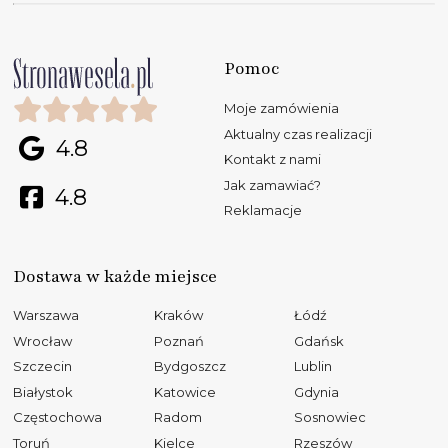
Pomoc
Moje zamówienia
Aktualny czas realizacji
4.8
Kontakt z nami
Jak zamawiać?
4.8
Reklamacje
Dostawa w każde miejsce
Warszawa
Kraków
Łódź
Wrocław
Poznań
Gdańsk
Szczecin
Bydgoszcz
Lublin
Białystok
Katowice
Gdynia
Częstochowa
Radom
Sosnowiec
Toruń
Kielce
Rzeszów