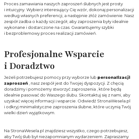
Proces zamawiania naszych
zaproszeń ślubnych
jest prosty
i intuicyjny. Wybierz interesujący Cię wzór, dokonaj personalizacji
według własnych preferencji, a następnie złóż zamówienie. Nasz
zespół zadba o każdy szczegół, aby zaproszenia były idealnie
wykonane i dostarczone na czas. Gwarantujemy szybki
i bezproblemowy proces realizacji zamówień.
Profesjonalne Wsparcie
i Doradztwo
Jeżeli potrzebujesz pomocy przy wyborze lub
personalizacji
zaproszeń
, nasz zespół jest do Twojej dyspozycji. Z chęcią
doradzimy i pomożemy stworzyć
zaproszenia
, które będą
idealnie pasować do Waszego ślubu. Skontaktuj się z nami, aby
uzyskać więcej informacji i wsparcie. Odwiedź StronaWesela.pl
i odkryj minimalistyczne zaproszenia ślubne, które uczynią Twój
wielki dzień wyjątkowym.
Na StronaWesela.pl znajdziesz wszystko, czego potrzebujesz,
aby Twój ślub był niezapomnianym wydarzeniem. Zapraszamy