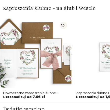
Zaproszenia ślubne - na ślub i wesele
Nowoczesne zaproszenie ślubne
Zaproszenia ślubne H
z kopertą i podklejką ekologiczną oraz
Motyw 3
7,66 zł
1,
Personalizuj od
Personalizuj od
z wstążką szyfonową
Dodatki weselne