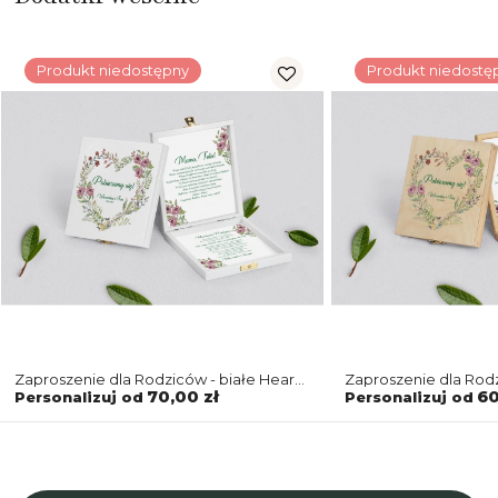
Produkt niedostępny
Produkt niedostę
Zaproszenie dla Rodziców - białe Heart
Zaproszenie dla Rodz
of Flowers Motyw 3
Heart of Flowers Mot
70,00 zł
60
Personalizuj od
Personalizuj od