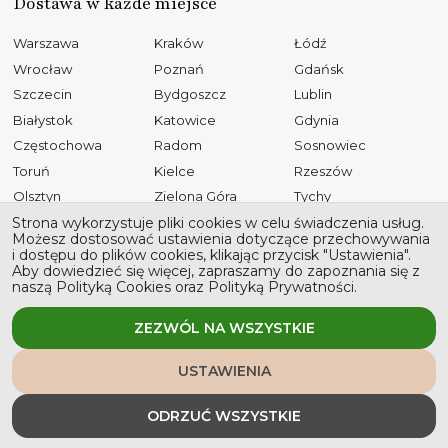
Dostawa w każde miejsce
Warszawa
Kraków
Łódź
Wrocław
Poznań
Gdańsk
Szczecin
Bydgoszcz
Lublin
Białystok
Katowice
Gdynia
Częstochowa
Radom
Sosnowiec
Toruń
Kielce
Rzeszów
Olsztyn
Zielona Góra
Tychy
Opole
Gliwice
Płock
Strona wykorzystuje pliki cookies w celu świadczenia usług.
Możesz dostosować ustawienia dotyczące przechowywania
Bielsko-Biała
Elbląg
Ruda Śląska
i dostępu do plików cookies, klikając przycisk "Ustawienia".
Aby dowiedzieć się więcej, zapraszamy do zapoznania się z
Rybnik
Tarnów
Kalisz
naszą Polityką Cookies oraz Polityką Prywatności.
Koszalin
Legnica
Grudziądz
Jaworzno
Słupsk
ZEZWÓL NA WSZYSTKIE
USTAWIENIA
Wszystkie prawa zastrzeżone © 2026 Stronawesela
ODRZUĆ WSZYSTKIE
Polityka prywatności
Polityka cookies
Regulamin sklepu