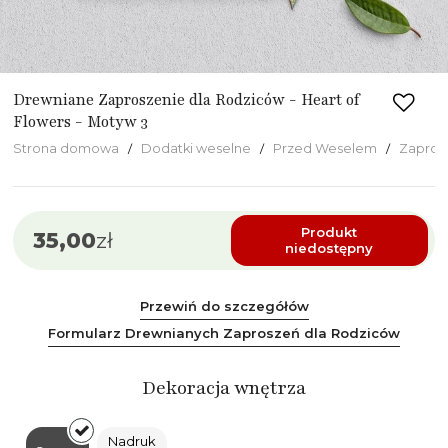
Drewniane Zaproszenie dla Rodziców - Heart of
Flowers - Motyw 3
Strona domowa
Dodatki weselne
Przed Weselem
Zapros
Produkt
35,00
zł
niedostępny
Przewiń do szczegółów
Formularz Drewnianych Zaproszeń dla Rodziców
Dekoracja wnętrza
Nadruk