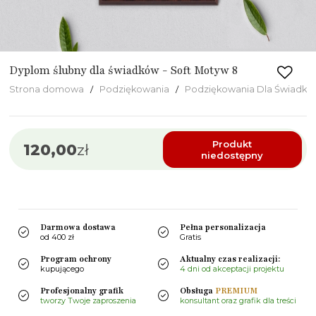
Dyplom ślubny dla świadków - Soft Motyw 8
Strona domowa
Podziękowania
Podziękowania Dla Świadkó
Produkt
120,00
zł
niedostępny
Darmowa dostawa
Pełna personalizacja
od 400 zł
Gratis
Program ochrony
Aktualny czas realizacji:
kupującego
4 dni od akceptacji projektu
Profesjonalny grafik
Obsługa
PREMIUM
tworzy Twoje zaproszenia
konsultant oraz grafik dla treści