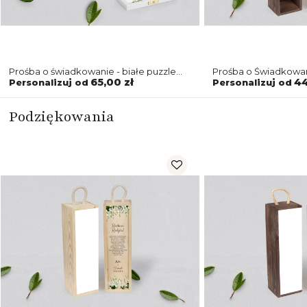
Prośba o świadkowanie - białe puzzle
Prośba o Świadkowa
Soft Motyw 8
Soft Motyw 8
65,00 zł
44
Personalizuj od
Personalizuj od
Podziękowania