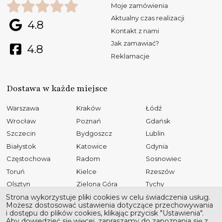
Moje zamówienia
Aktualny czas realizacji
4.8
Kontakt z nami
Jak zamawiać?
4.8
Reklamacje
Dostawa w każde miejsce
Warszawa
Kraków
Łódź
Wrocław
Poznań
Gdańsk
Szczecin
Bydgoszcz
Lublin
Białystok
Katowice
Gdynia
Częstochowa
Radom
Sosnowiec
Toruń
Kielce
Rzeszów
Olsztyn
Zielona Góra
Tychy
Opole
Gliwice
Płock
Strona wykorzystuje pliki cookies w celu świadczenia usług.
Możesz dostosować ustawienia dotyczące przechowywania
Bielsko-Biała
Elbląg
Ruda Śląska
i dostępu do plików cookies, klikając przycisk "Ustawienia".
Aby dowiedzieć się więcej, zapraszamy do zapoznania się z
Rybnik
Tarnów
Kalisz