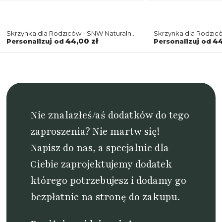
Skrzynka dla Rodziców - SNW Naturalna
Skrzynka dla Rodzi
Soft Motyw 8
Soft Motyw 8
44,00 zł
44
Personalizuj od
Personalizuj od
Nie znalazłeś/aś dodatków do tego
zaproszenia? Nie martw się!
Napisz do nas
, a specjalnie dla
Ciebie zaprojektujemy dodatek
którego potrzebujesz i dodamy go
bezpłatnie na stronę do zakupu.