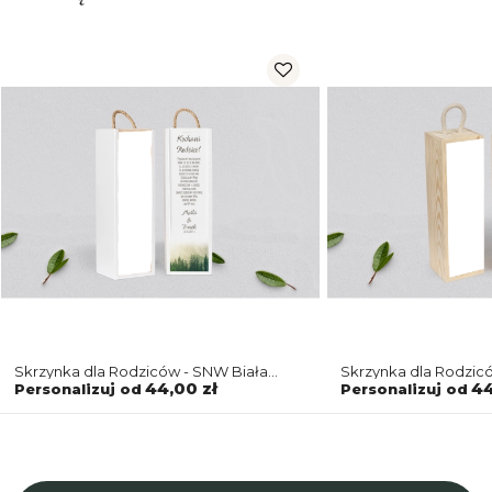
Skrzynka dla Rodziców - SNW Biała
Skrzynka dla Rodzic
Forest - Motyw 1
Forest - Motyw 1
44,00 zł
44
Personalizuj od
Personalizuj od