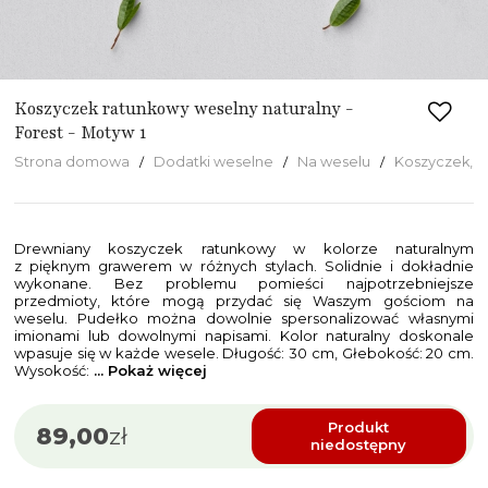
Koszyczek ratunkowy weselny naturalny -
Forest - Motyw 1
Strona domowa
Dodatki weselne
Na weselu
Koszyczek, k
Drewniany koszyczek ratunkowy w kolorze naturalnym
z pięknym grawerem w różnych stylach. Solidnie i dokładnie
wykonane. Bez problemu pomieści najpotrzebniejsze
przedmioty, które mogą przydać się Waszym gościom na
weselu. Pudełko można dowolnie spersonalizować własnymi
imionami lub dowolnymi napisami. Kolor naturalny doskonale
wpasuje się w każde wesele. Długość: 30 cm, Głebokość: 20 cm.
Wysokość:
... Pokaż więcej
Produkt
89,00
zł
niedostępny