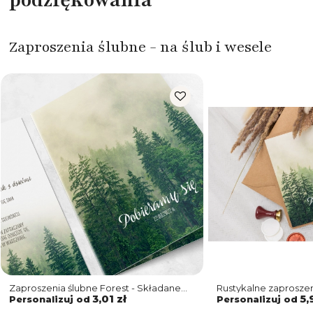
podziękowania
Zaproszenia ślubne - na ślub i wesele
Zaproszenia ślubne Forest - Składane
Rustykalne zaproszen
Motyw 1
z kopertą, podklejką 
3,01 zł
5,
Personalizuj od
Personalizuj od