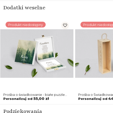
Dodatki weselne
Produkt niedostępny
Produkt niedostę
Prośba o świadkowanie - białe puzzle
Prośba o Świadkowan
Forest - Motyw 1
Forest - Motyw 1
55,00 zł
44
Personalizuj od
Personalizuj od
Podziękowania