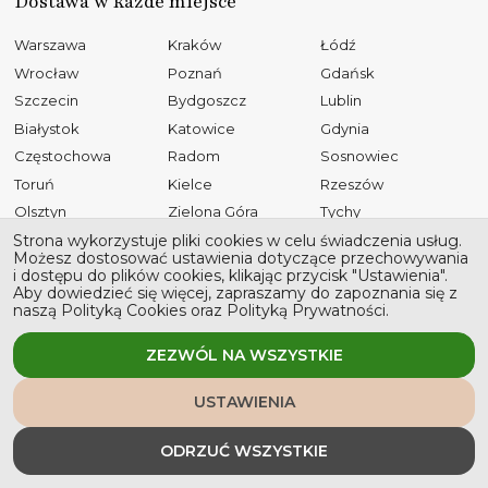
Dostawa w każde miejsce
Warszawa
Kraków
Łódź
Wrocław
Poznań
Gdańsk
Szczecin
Bydgoszcz
Lublin
Białystok
Katowice
Gdynia
Częstochowa
Radom
Sosnowiec
Toruń
Kielce
Rzeszów
Olsztyn
Zielona Góra
Tychy
Opole
Gliwice
Płock
Strona wykorzystuje pliki cookies w celu świadczenia usług.
Możesz dostosować ustawienia dotyczące przechowywania
Bielsko-Biała
Elbląg
Ruda Śląska
i dostępu do plików cookies, klikając przycisk "Ustawienia".
Aby dowiedzieć się więcej, zapraszamy do zapoznania się z
Rybnik
Tarnów
Kalisz
naszą Polityką Cookies oraz Polityką Prywatności.
Koszalin
Legnica
Grudziądz
Jaworzno
Słupsk
ZEZWÓL NA WSZYSTKIE
USTAWIENIA
Wszystkie prawa zastrzeżone © 2026 Stronawesela
ODRZUĆ WSZYSTKIE
Polityka prywatności
Polityka cookies
Regulamin sklepu