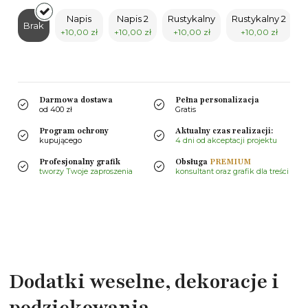
Napis
Napis 2
Rustykalny
Rustykalny 2
G
Brak
+10,00 zł
+10,00 zł
+10,00 zł
+10,00 zł
Darmowa dostawa
Pełna personalizacja
od 400 zł
Gratis
Program ochrony
Aktualny czas realizacji:
kupującego
4 dni od akceptacji projektu
Profesjonalny grafik
Obsługa
PREMIUM
tworzy Twoje zaproszenia
konsultant oraz grafik dla treści
Dodatki weselne, dekoracje i