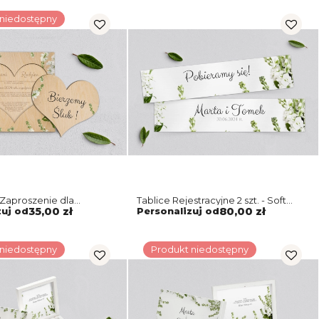
 niedostępny
Zaproszenie dla
Tablice Rejestracyjne 2 szt. - Soft
 Soft Motyw 8
Motyw 8
zuj od
35,00 zł
Personalizuj od
80,00 zł
 niedostępny
Produkt niedostępny