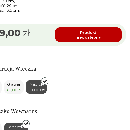
: 30 cm,
ść: 20 cm.
ć: 13,5 cm,
9,00
zł
Produkt
niedostępny
racja Wieczka
Grawer
Nadruk
+15,00 zł
+20,00 zł
czko Wewnątrz
Karteczka