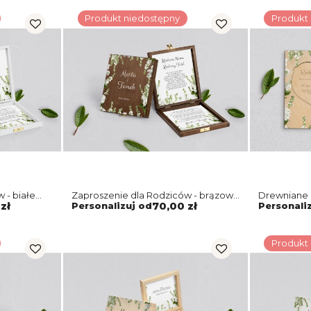
Produkt niedostępny
Produkt
 - białe
Zaproszenie dla Rodziców - brązowe
Drewniane 
Soft Motyw 8
Rodziców -
zł
Personalizuj od
70,00 zł
Personali
Produkt