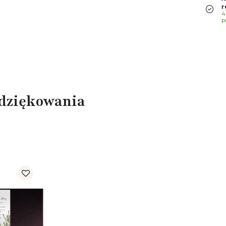
r
4
p
odziękowania