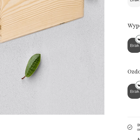
Wyp
Brak
Ozd
Brak
D
o
A