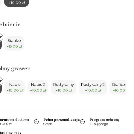
+10,00 zł
ełnienie
Sianko
+15,00 zł
obny grawer
Napis
Napis 2
Rustykalny
Rustykalny 2
Graficzny
+10,00 zł
+10,00 zł
+10,00 zł
+10,00 zł
+10,00 zł
armowa dostawa
Pełna personalizacja
Program ochrony
d 400 zł
Gratis
kupującego
ktualny czas