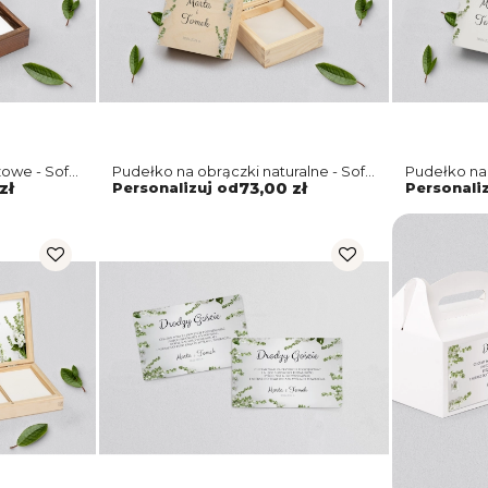
owe - Soft
Pudełko na obrączki naturalne - Soft
Pudełko na 
Motyw 8
Motyw 8
zł
Personalizuj od
73,00 zł
Personali