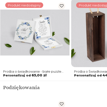
Produkt niedostępny
Produkt niedostę
Prośba o świadkowanie - białe puzzle
Prośba o Świadkowa
Akwarelowe Wianki Motyw 1
Akwarelowe Wianki 
65,00 zł
44
Personalizuj od
Personalizuj od
Podziękowania