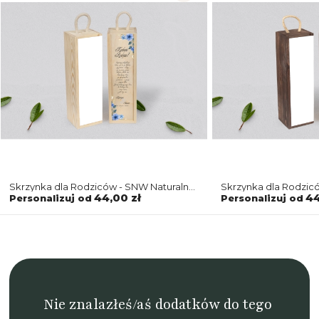
Skrzynka dla Rodziców - SNW Naturalna
Skrzynka dla Rodzi
Akwarelowe Wianki Motyw 1
Akwarelowe Wianki 
44,00 zł
44
Personalizuj od
Personalizuj od
Nie znalazłeś/aś dodatków do tego