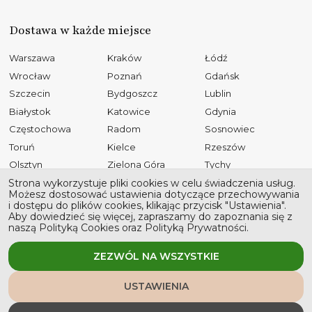
Dostawa w każde miejsce
Warszawa
Kraków
Łódź
Wrocław
Poznań
Gdańsk
Szczecin
Bydgoszcz
Lublin
Białystok
Katowice
Gdynia
Częstochowa
Radom
Sosnowiec
Toruń
Kielce
Rzeszów
Olsztyn
Zielona Góra
Tychy
Opole
Gliwice
Płock
Strona wykorzystuje pliki cookies w celu świadczenia usług.
Możesz dostosować ustawienia dotyczące przechowywania
Bielsko-Biała
Elbląg
Ruda Śląska
i dostępu do plików cookies, klikając przycisk "Ustawienia".
Aby dowiedzieć się więcej, zapraszamy do zapoznania się z
Rybnik
Tarnów
Kalisz
naszą Polityką Cookies oraz Polityką Prywatności.
Koszalin
Legnica
Grudziądz
Jaworzno
Słupsk
ZEZWÓL NA WSZYSTKIE
USTAWIENIA