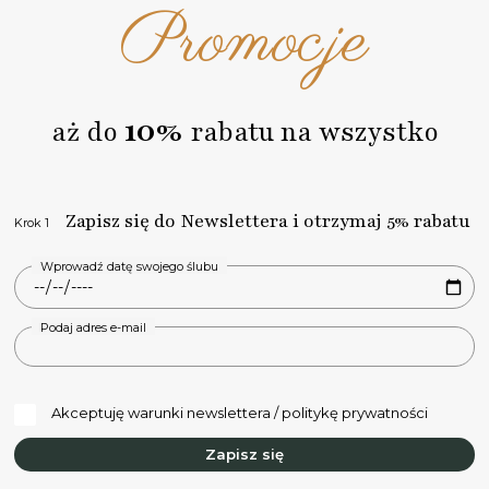
Promocje
Na każdym etapie realizacji zamówienia na bieżąco Cię
informujemy o zmianach statusów za pośrednictwem
poczty email.
10%
aż do
rabatu na wszystko
Zapisz się do Newslettera i otrzymaj 5% rabatu
Krok 1
Wprowadź datę swojego ślubu
Podaj adres e-mail
Akceptuję warunki newslettera / politykę prywatności
Zapisz się