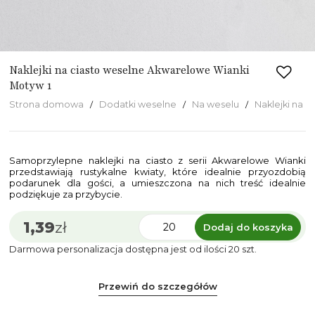
Naklejki na ciasto weselne Akwarelowe Wianki
Motyw 1
Strona domowa
Dodatki weselne
Na weselu
Naklejki na c
Samoprzylepne naklejki na ciasto z serii Akwarelowe Wianki
przedstawiają rustykalne kwiaty, które idealnie przyozdobią
podarunek dla gości, a umieszczona na nich treść idealnie
podziękuje za przybycie.
1,39
zł
Dodaj do koszyka
Darmowa personalizacja dostępna jest od ilości 20 szt.
Przewiń do szczegółów