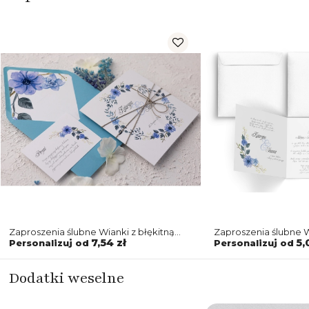
Zaproszenia ślubne Wianki z błękitną
Zaproszenia ślubne W
kopertą, wkładką i sznurkiem
7,54 zł
5,
Personalizuj od
Personalizuj od
Dodatki weselne