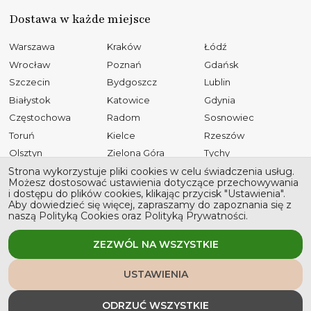
Dostawa w każde miejsce
Warszawa
Kraków
Łódź
Wrocław
Poznań
Gdańsk
Szczecin
Bydgoszcz
Lublin
Białystok
Katowice
Gdynia
Częstochowa
Radom
Sosnowiec
Toruń
Kielce
Rzeszów
Olsztyn
Zielona Góra
Tychy
Opole
Gliwice
Płock
Strona wykorzystuje pliki cookies w celu świadczenia usług.
Możesz dostosować ustawienia dotyczące przechowywania
Bielsko-Biała
Elbląg
Ruda Śląska
i dostępu do plików cookies, klikając przycisk "Ustawienia".
Aby dowiedzieć się więcej, zapraszamy do zapoznania się z
Rybnik
Tarnów
Kalisz
naszą Polityką Cookies oraz Polityką Prywatności.
Koszalin
Legnica
Grudziądz
Jaworzno
Słupsk
ZEZWÓL NA WSZYSTKIE
USTAWIENIA
Wszystkie prawa zastrzeżone © 2026 Stronawesela
ODRZUĆ WSZYSTKIE