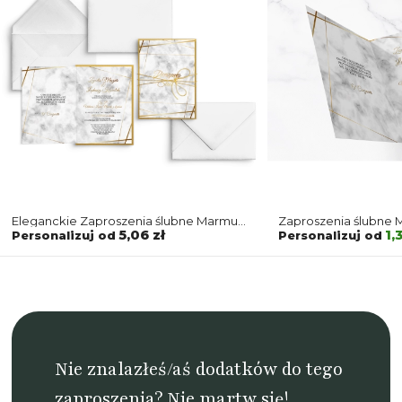
Eleganckie Zaproszenia ślubne Marmur
Zaproszenia ślubne M
& Złoto ze złotym papierem ozdobnym
Składane Motyw 2
5,06 zł
1,
Personalizuj od
Personalizuj od
i sznurkiem
Nie znalazłeś/aś dodatków do tego
zaproszenia? Nie martw się!