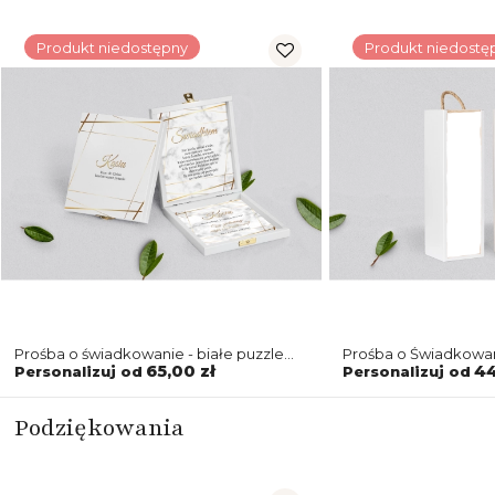
Produkt niedostępny
Produkt niedostę
Prośba o świadkowanie - białe puzzle
Prośba o Świadkowan
Marmur & Złoto Motyw 2
biała Marmur & Złot
65,00 zł
44
Personalizuj od
Personalizuj od
Podziękowania