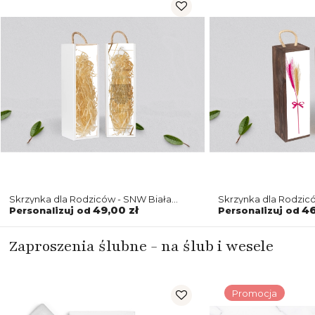
Skrzynka dla Rodziców - SNW Biała
Skrzynka dla Rodzi
Marmur & Złoto - Motyw 2
Marmur & Złoto - Mo
49,00 zł
46
Personalizuj od
Personalizuj od
Zaproszenia ślubne - na ślub i wesele
Promocja