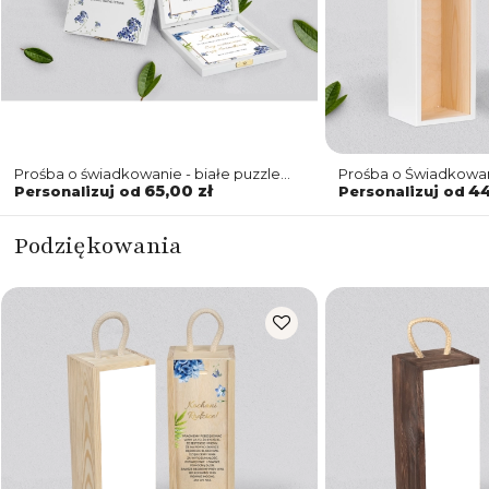
Prośba o świadkowanie - białe puzzle
Prośba o Świadkowan
Dream Motyw 4
Dream Motyw 4
65,00 zł
44
Personalizuj od
Personalizuj od
Podziękowania