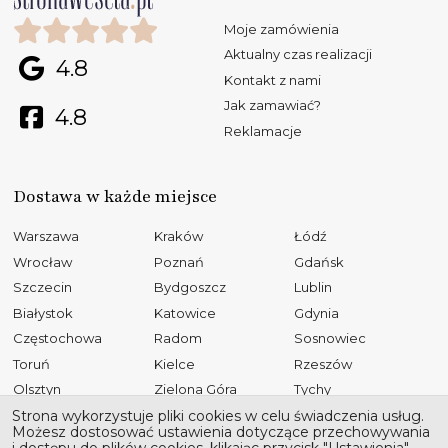
Moje zamówienia
Aktualny czas realizacji
4.8
Kontakt z nami
Jak zamawiać?
4.8
Reklamacje
Dostawa w każde miejsce
Warszawa
Kraków
Łódź
Wrocław
Poznań
Gdańsk
Szczecin
Bydgoszcz
Lublin
Białystok
Katowice
Gdynia
Częstochowa
Radom
Sosnowiec
Toruń
Kielce
Rzeszów
Olsztyn
Zielona Góra
Tychy
Opole
Gliwice
Płock
Strona wykorzystuje pliki cookies w celu świadczenia usług.
Możesz dostosować ustawienia dotyczące przechowywania
Bielsko-Biała
Elbląg
Ruda Śląska
i dostępu do plików cookies, klikając przycisk "Ustawienia".