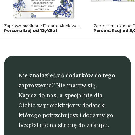
Zaproszenia ślubne Dream- Akrylowe
Zaproszenia ślubne 
Motyw 4
Motyw 4
13,43 zł
3,
Personalizuj od
Personalizuj od
Nie znalazłeś/aś dodatków do tego
zaproszenia? Nie martw się!
Napisz do nas
, a specjalnie dla
Ciebie zaprojektujemy dodatek
którego potrzebujesz i dodamy go
bezpłatnie na stronę do zakupu.