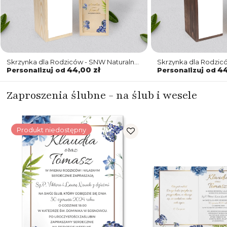
Skrzynka dla Rodziców - SNW Naturalna
Skrzynka dla Rodzi
Dream Motyw 4
Dream Motyw 4
44,00 zł
44
Personalizuj od
Personalizuj od
Zaproszenia ślubne - na ślub i wesele
Produkt niedostępny