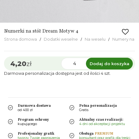
Numerki na stół Dream Motyw 4
Strona domowa
Dodatki weselne
Na weselu
Numery na S
4,20
zł
Dodaj do koszyka
Darmowa personalizacja dostępna jest od ilości 4 szt.
Darmowa dostawa
Pełna personalizacja
od 400 zł
Gratis
Program ochrony
Aktualny czas realizacji:
kupującego
4 dni od akceptacji projektu
Profesjonalny grafik
Obsługa
PREMIUM
tworzy Twoje zaproszenia
konsultant oraz grafik dla treści