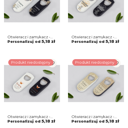
Otwieracz i zamykacz -
Otwieracz i zamykacz -
Rustic Summer Motyw 1
Sunflowers Motyw 1
5,18 zł
5,18 zł
Personalizuj od
Personalizuj od
Produkt niedostępny
Produkt niedostępny
Otwieracz i zamykacz -
Otwieracz i zamykacz -
Butterflies - Motyw 1
Vintage Motyw 1
5,18 zł
5,18 zł
Personalizuj od
Personalizuj od