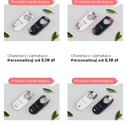
Produkt niedostępny
Produkt niedostępny
Otwieracz i zamykacz -
Otwieracz i zamykacz -
Akwarelowe Wianki
Akwarelowe Wianki
5,18 zł
5,18 zł
Personalizuj od
Personalizuj od
Motyw 3
Motyw 2
Produkt niedostępny
Produkt niedostępny