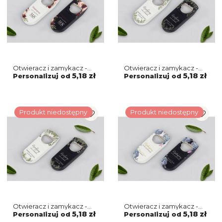
Otwieracz i zamykacz -
Otwieracz i zamykacz -
Fabello Motyw 2
Leaves Motyw 3
5,18 zł
5,18 zł
Personalizuj od
Personalizuj od
Produkt niedostępny
Produkt niedostępny
Otwieracz i zamykacz -
Otwieracz i zamykacz -
Leaves Motyw 2
Flowers & Frame Motyw 6
5,18 zł
5,18 zł
Personalizuj od
Personalizuj od