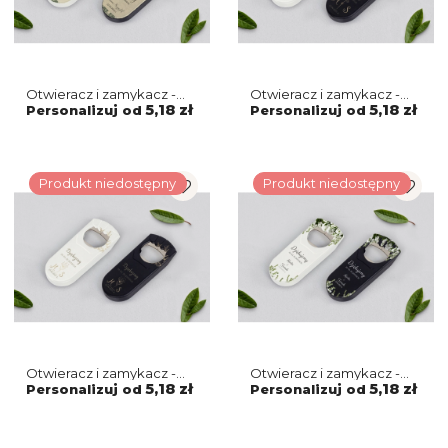
Otwieracz i zamykacz -
Otwieracz i zamykacz -
Vintage Motyw 2
Fiori Motyw 4
5,18 zł
5,18 zł
Personalizuj od
Personalizuj od
Produkt niedostępny
Produkt niedostępny
Otwieracz i zamykacz -
Otwieracz i zamykacz -
Fiori Motyw 3
Soft Motyw 8
5,18 zł
5,18 zł
Personalizuj od
Personalizuj od