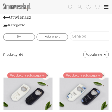
Otwieracz
Kategorie
Styl
Kolor wzoru
Popularne
Produkty:
64
Produkt niedostępny
Produkt niedostępny