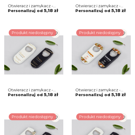
Otwieracz i zamykacz -
Otwieracz i zamykacz -
Marmur & Złoto - Motyw 4
Marmur & Złoto - Motyw 3
5,18 zł
5,18 zł
Personalizuj od
Personalizuj od
Produkt niedostępny
Produkt niedostępny
Otwieracz i zamykacz -
Otwieracz i zamykacz -
Marmur & Złoto - Motyw 2
Retro Style Motyw 1
5,18 zł
5,18 zł
Personalizuj od
Personalizuj od
Produkt niedostępny
Produkt niedostępny