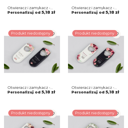
Otwieracz i zamykacz -
Otwieracz i zamykacz -
PasteLove Motyw 4
PasteLove Motyw 3
5,18 zł
5,18 zł
Personalizuj od
Personalizuj od
Produkt niedostępny
Produkt niedostępny
Otwieracz i zamykacz -
Otwieracz i zamykacz -
PasteLove Motyw 2
Fabello Motyw 3
5,18 zł
5,18 zł
Personalizuj od
Personalizuj od
Produkt niedostępny
Produkt niedostępny