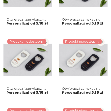
Otwieracz i zamykacz -
Otwieracz i zamykacz -
Flowers & Frame Motyw 3
Flowers & Frame Motyw 2
5,18 zł
5,18 zł
Personalizuj od
Personalizuj od
Produkt niedostępny
Produkt niedostępny
Otwieracz i zamykacz -
Otwieracz i zamykacz -
Butterflies - Motyw 4
Butterflies - Motyw 3
5,18 zł
5,18 zł
Personalizuj od
Personalizuj od
Produkt niedostępny
Produkt niedostępny