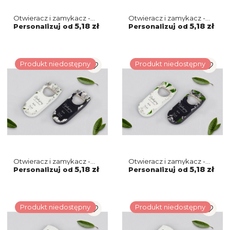
Otwieracz i zamykacz -
Otwieracz i zamykacz -
Soft Motyw 5
Soft Motyw 4
5,18 zł
5,18 zł
Personalizuj od
Personalizuj od
Produkt niedostępny
Produkt niedostępny
Otwieracz i zamykacz -
Otwieracz i zamykacz -
Soft Motyw 3
Soft Motyw 2
5,18 zł
5,18 zł
Personalizuj od
Personalizuj od
Produkt niedostępny
Produkt niedostępny