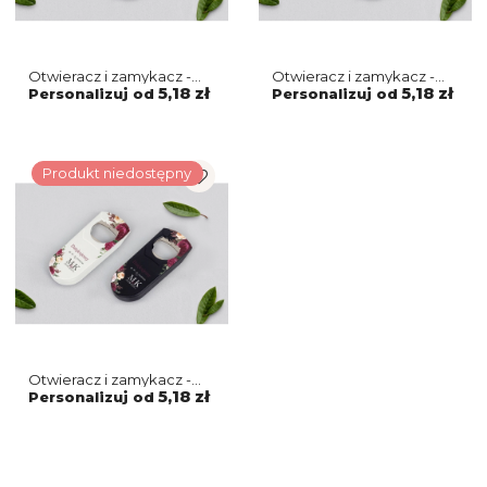
Otwieracz i zamykacz -
Otwieracz i zamykacz -
Dream Motyw 1
PasteLove Motyw 1
5,18 zł
5,18 zł
Personalizuj od
Personalizuj od
Produkt niedostępny
Otwieracz i zamykacz -
Fabello Motyw 1
5,18 zł
Personalizuj od