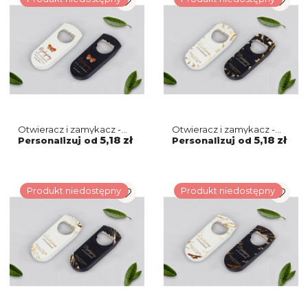
Otwieracz i zamykacz -
Otwieracz i zamykacz -
Butterflies - Motyw 2
Marmur & Złoto - Motyw 5
5,18 zł
5,18 zł
Personalizuj od
Personalizuj od
Produkt niedostępny
Produkt niedostępny