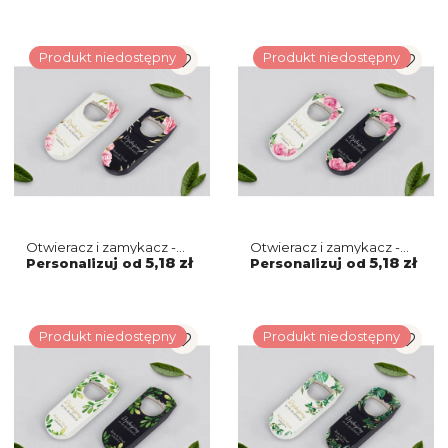
Produkt niedostępny
Produkt niedostępny
Otwieracz i zamykacz -
Otwieracz i zamykacz -
Flowers & Frame Motyw 5
Flowers & Frame Motyw 4
5,18 zł
5,18 zł
Personalizuj od
Personalizuj od
Produkt niedostępny
Produkt niedostępny