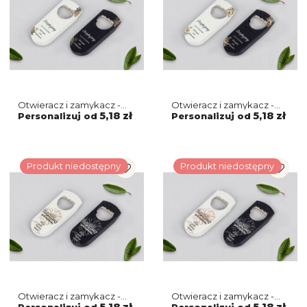
Otwieracz i zamykacz -
Otwieracz i zamykacz -
Rustic Summer Motyw 3
Rustic Summer Motyw 2
5,18 zł
5,18 zł
Personalizuj od
Personalizuj od
Produkt niedostępny
Produkt niedostępny
Otwieracz i zamykacz -
Otwieracz i zamykacz -
Sunflowers Motyw 3
Sunflowers Motyw 2