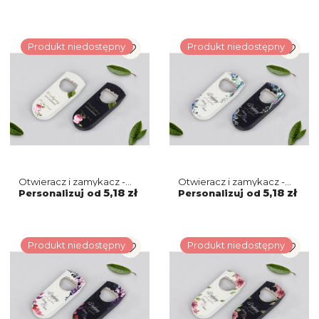
Produkt niedostępny
Produkt niedostępny
Otwieracz i zamykacz -
Otwieracz i zamykacz -
Dream Motyw 2
Akwarelowe Wianki
5,18 zł
5,18 zł
Personalizuj od
Personalizuj od
Motyw 8
Produkt niedostępny
Produkt niedostępny