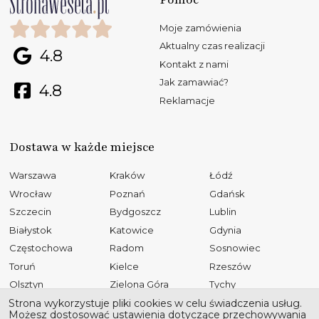
Moje zamówienia
Aktualny czas realizacji
4.8
Kontakt z nami
Jak zamawiać?
4.8
Reklamacje
Dostawa w każde miejsce
Warszawa
Kraków
Łódź
Wrocław
Poznań
Gdańsk
Szczecin
Bydgoszcz
Lublin
Białystok
Katowice
Gdynia
Częstochowa
Radom
Sosnowiec
Toruń
Kielce
Rzeszów
Olsztyn
Zielona Góra
Tychy
Opole
Gliwice
Płock
Strona wykorzystuje pliki cookies w celu świadczenia usług.
Możesz dostosować ustawienia dotyczące przechowywania