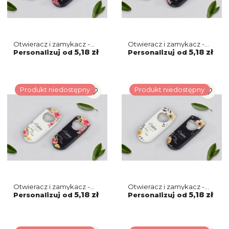
Otwieracz i zamykacz -
Otwieracz i zamykacz -
Akwarelowe Wianki
Akwarelowe Wianki
5,18 zł
5,18 zł
Personalizuj od
Personalizuj od
Motyw 7
Motyw 6
Produkt niedostępny
Produkt niedostępny
Otwieracz i zamykacz -
Otwieracz i zamykacz -
Akwarelowe Wianki
Akwarelowe Wianki
5,18 zł
5,18 zł
Personalizuj od
Personalizuj od
Motyw 5
Motyw 4