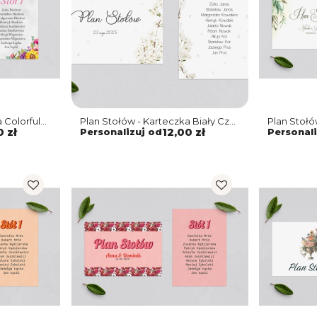
 Colorful
Plan Stołów - Karteczka Biały Czas
Plan Stołó
Motyw 1
You Motyw
0 zł
Personalizuj od
12,00 zł
Personali