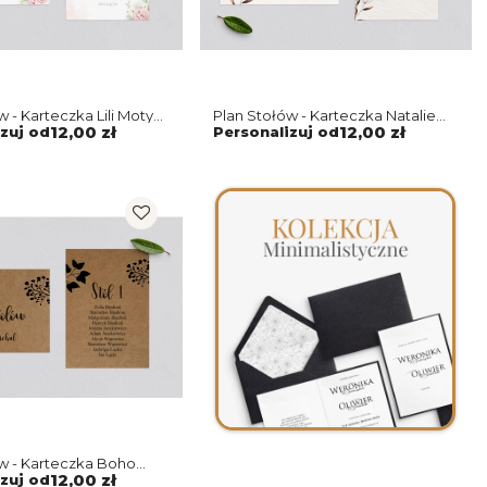
w - Karteczka Lili Motyw
Plan Stołów - Karteczka Natalie
Motyw 1
zuj od
12,00 zł
Personalizuj od
12,00 zł
w - Karteczka Boho
zuj od
12,00 zł