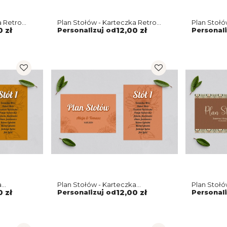
a Retro
Plan Stołów - Karteczka Retro
Plan Stołó
Style Motyw 2
Summer M
0 zł
Personalizuj od
12,00 zł
Personali
a
Plan Stołów - Karteczka
Plan Stołó
Sunflowers Motyw 2
Motyw 3
0 zł
Personalizuj od
12,00 zł
Personali