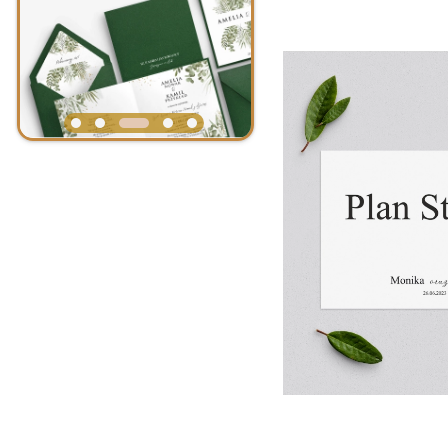
Eleganckie
Klasyczne
Kwiatowe
Leśne
Nietypowe
Nowoczesne
Oryginalne
Podróżnicze
Proste
Rustykalne
Wiosenne
Zabawne
Kolor wzoru
Beżowy
Biały
Błękitny
Bordowy
Brązowy
Brudny róż
Brzoskwiniowy