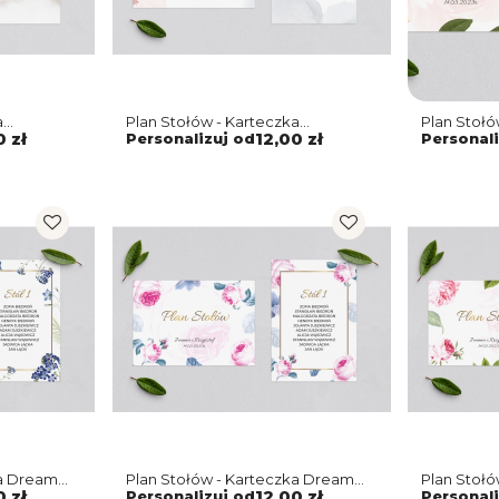
a
Plan Stołów - Karteczka
Plan Stoł
otyw 3
Watercolor Wedding Motyw 2
Motyw 6
0 zł
Personalizuj od
12,00 zł
Personali
ka Dream
Plan Stołów - Karteczka Dream
Plan Stoł
Motyw 3
Motyw 2
0 zł
Personalizuj od
12,00 zł
Personali