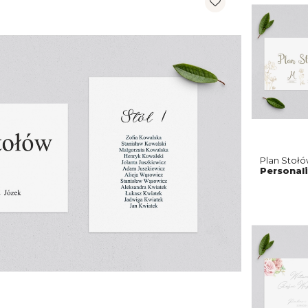
Plan Stołó
Motyw 2
Personali