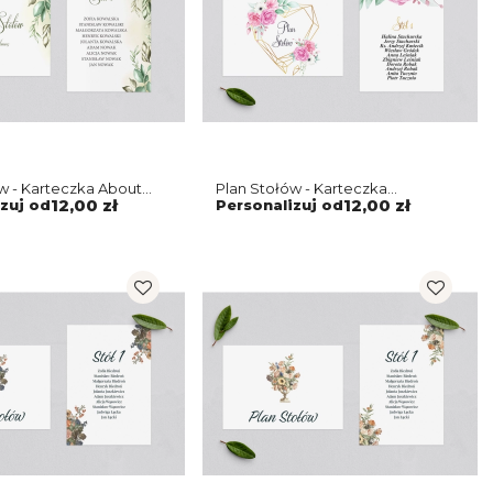
w - Karteczka About
Plan Stołów - Karteczka
 1
Geometryczne Serce Motyw 1
zuj od
12,00 zł
Personalizuj od
12,00 zł