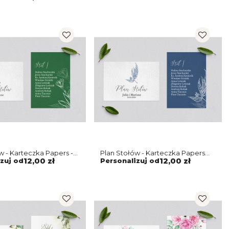
w - Karteczka Papers -
Plan Stołów - Karteczka Papers
Motyw 3
zuj od
12,00 zł
Personalizuj od
12,00 zł