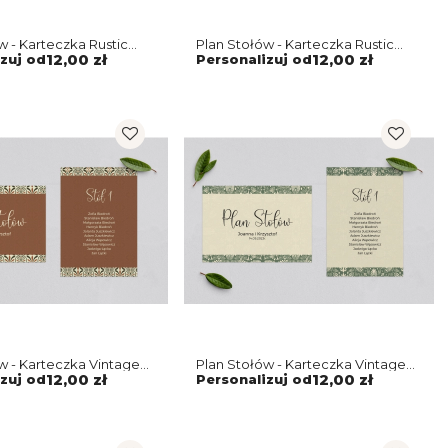
w - Karteczka Rustic
Plan Stołów - Karteczka Rustic
otyw 3
Summer Motyw 2
zuj od
12,00 zł
Personalizuj od
12,00 zł
w - Karteczka Vintage
Plan Stołów - Karteczka Vintage
Motyw 2
zuj od
12,00 zł
Personalizuj od
12,00 zł