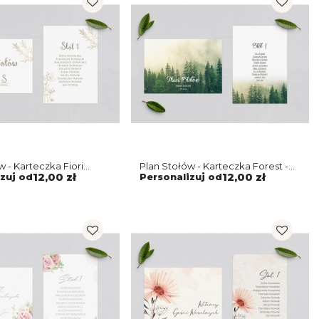
w - Karteczka Fiori
Plan Stołów - Karteczka Forest -
Motyw 1
zuj od
12,00 zł
Personalizuj od
12,00 zł