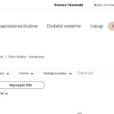
Pomoc i Kontakt
534 000 8
aproszenia ślubne
Dodatki weselne
Usługi
I
ne
Plan Stołów - Karteczka
oru
Forma
Rodzaje kwiatów
Wyczyść filtr
ne