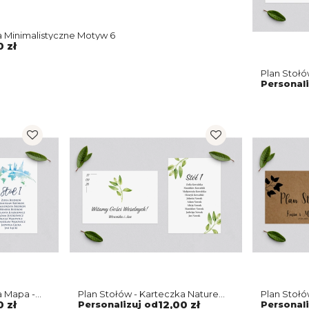
a Minimalistyczne Motyw 6
0 zł
Plan Stołó
3
Personali
a Mapa -
Plan Stołów - Karteczka Nature
Plan Stołó
Motyw 2
Motyw 3
0 zł
Personalizuj od
12,00 zł
Personali