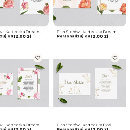
ów - Karteczka Dream
Plan Stołów - Karteczka Dream
Motyw 5
zuj od
12,00 zł
Personalizuj od
12,00 zł
ów - Karteczka Dream
Plan Stołów - Karteczka Fiori
Motyw 4
zuj od
12,00 zł
Personalizuj od
12,00 zł