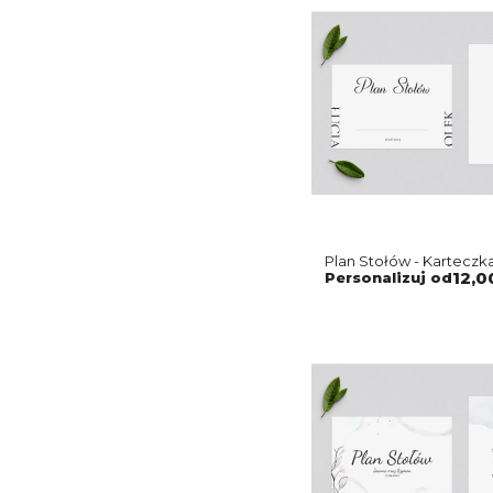
Plan Stołów - Karteczk
Minimalistyczne Motyw
Personalizuj od
12,0