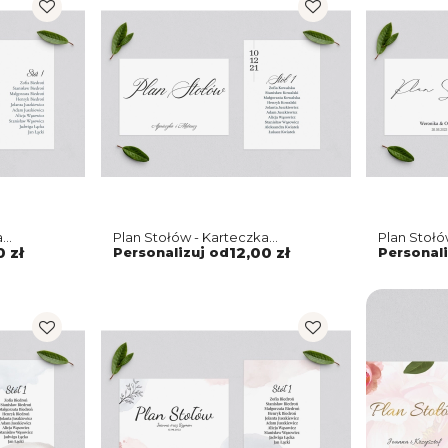
a
Plan Stołów - Karteczka
Plan Stołó
 5
Minimalistyczne Motyw 4
Minimalis
0 zł
Personalizuj od
12,00 zł
Personali