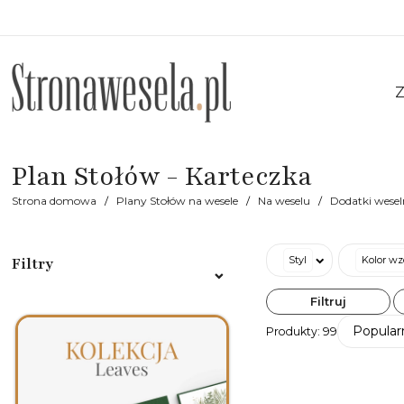
Z
Plan Stołów - Karteczka
Strona domowa
Plany Stołów na wesele
Na weselu
Dodatki wesel
Styl
Kolor wz
Filtry
Styl
Filtruj
Popular
Produkty:
99
Akwarele
Boho
Botaniczne
Ekologiczne