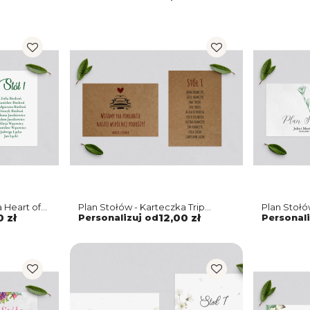
 Heart of
Plan Stołów - Karteczka Trip
Plan Stołó
Motyw 2
Motyw 1
0 zł
Personalizuj od
12,00 zł
Personali