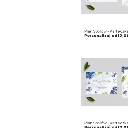
Plan Stołów - Karteczk
Watercolor Wedding M
Personalizuj od
12,0
Plan Stołów - Kartecz
Motyw 4
Personalizuj od
12,0