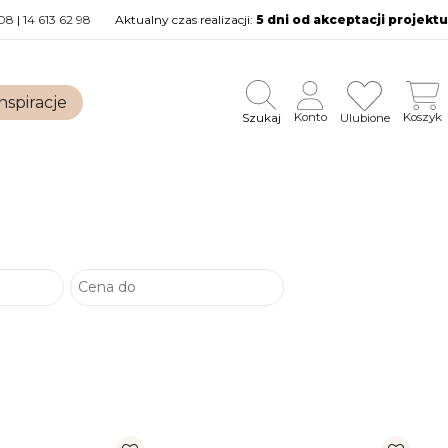
08
|
14 613 62 98
Aktualny czas realizacji:
5 dni od akceptacji projektu
nspiracje
Szukaj
Konto
Koszyk
Ulubione