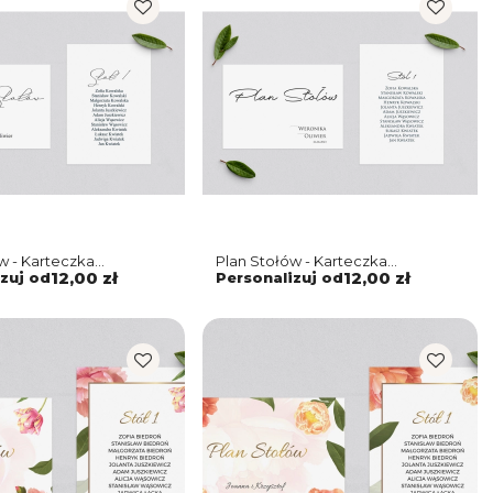
w - Karteczka
Plan Stołów - Karteczka
tyczne Motyw 3
Minimalistyczne Motyw 2
zuj od
12,00 zł
Personalizuj od
12,00 zł