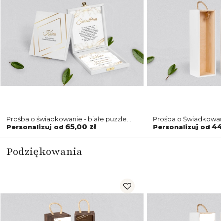
Prośba o świadkowanie - białe puzzle
Prośba o Świadkowan
Marmur & Złoto Motyw 1
Marmur & Złoto Moty
65,00 zł
44
Personalizuj od
Personalizuj od
Podziękowania