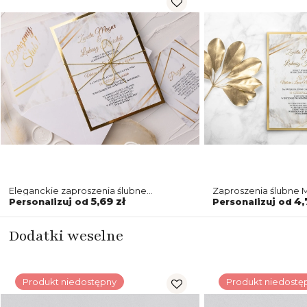
Eleganckie zaproszenia ślubne
Zaproszenia ślubne M
z motywem marmuru i złota z lustrzaną
Motyw 1 - Złote
5,69 zł
4,
Personalizuj od
Personalizuj od
podklejką i sznurkiem
Dodatki weselne
Produkt niedostępny
Produkt niedostę