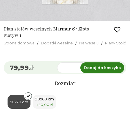
Plan stołów weselnych Marmur & Złoto -
Motyw 1
Strona domowa
Dodatki weselne
Na weselu
Plany Stołów
79,99
zł
Dodaj do koszyka
Rozmiar
90x60 cm
50x70 cm
+40,00 zł