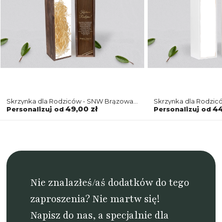
Skrzynka dla Rodziców - SNW Brązowa
Skrzynka dla Rodzic
Marmur & Złoto - Motyw 1
Marmur & Złoto - Mot
49,00 zł
44
Personalizuj od
Personalizuj od
Nie znalazłeś/aś dodatków do tego
zaproszenia? Nie martw się!
Napisz do nas
, a specjalnie dla