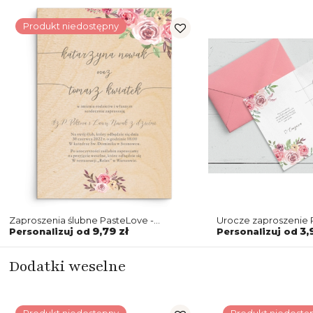
Produkt niedostępny
Zaproszenia ślubne PasteLove -
Urocze zaproszenie
Drewniane Motyw 2
drukowane na papie
9,79 zł
3,
Personalizuj od
Personalizuj od
z różową kopertą
Dodatki weselne