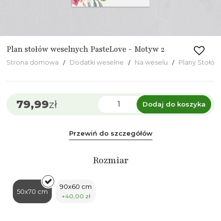
Plan stołów weselnych PasteLove - Motyw 2
Strona domowa
Dodatki weselne
Na weselu
Plany Stołów
79,99
zł
Dodaj do koszyka
Przewiń do szczegółów
Rozmiar
90x60 cm
50x70 cm
+40,00 zł