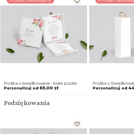
Produkt niedostępny
Produkt niedostę
Prośba o świadkowanie - białe puzzle
Prośba o Świadkowan
PasteLove Motyw 2
biała PasteLove Mot
65,00 zł
44
Personalizuj od
Personalizuj od
Podziękowania