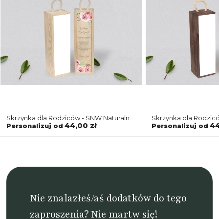
Skrzynka dla Rodziców - SNW Naturalna
Skrzynka dla Rodzi
PasteLove Motyw 2
PasteLove Motyw 2
44,00 zł
44
Personalizuj od
Personalizuj od
Nie znalazłeś/aś dodatków do tego
zaproszenia? Nie martw się!