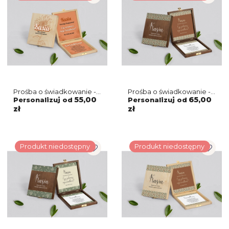
Prośba o świadkowanie -
Prośba o świadkowanie -
naturalne puzzle
brązowe puzzle Vintage
55,00
65,00
Personalizuj od
Personalizuj od
Sunflowers Motyw 2
Motyw 3
zł
zł
Produkt niedostępny
Produkt niedostępny