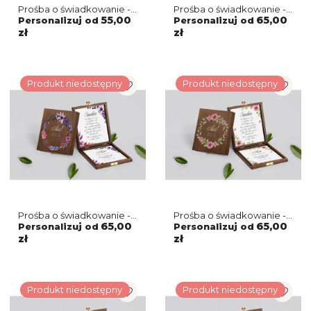
Prośba o świadkowanie -
Prośba o świadkowanie -
naturalne puzzle Fiori
brązowe puzzle
55,00
65,00
Personalizuj od
Personalizuj od
Motyw 2
Akwarelowe Wianki
zł
zł
Motyw 8
Produkt niedostępny
Produkt niedostępny
Prośba o świadkowanie -
Prośba o świadkowanie -
brązowe puzzle
brązowe puzzle
65,00
65,00
Personalizuj od
Personalizuj od
Akwarelowe Wianki
Akwarelowe Wianki
zł
zł
Motyw 7
Motyw 6
Produkt niedostępny
Produkt niedostępny