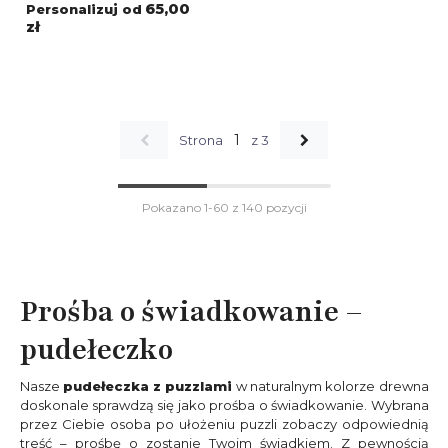
brązowe puzzle Soft
65,00
Personalizuj od
Motyw 5
zł
1
Strona
z 3
Pokazano 1-60 z 140 pozycji
Prośba o świadkowanie –
pudełeczko
Nasze
pudełeczka z puzzlami
w naturalnym kolorze drewna
doskonale sprawdzą się jako prośba o świadkowanie. Wybrana
przez Ciebie osoba po ułożeniu puzzli zobaczy odpowiednią
treść – prośbę o zostanie Twoim świadkiem. Z pewnością