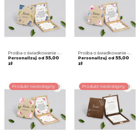
Prośba o świadkowanie -
Prośba o świadkowanie -
naturalne puzzle Dream
naturalne puzzle Dream
55,00
55,00
Personalizuj od
Personalizuj od
Motyw 4
Motyw 3
zł
zł
Produkt niedostępny
Produkt niedostępny