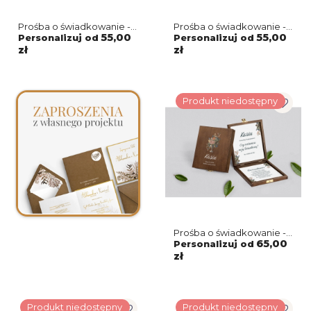
Prośba o świadkowanie -
Prośba o świadkowanie -
naturalne puzzle Retro
naturalne puzzle Retro
55,00
55,00
Personalizuj od
Personalizuj od
Style Motyw 3
Style Motyw 2
zł
zł
Produkt niedostępny
Prośba o świadkowanie -
brązowe puzzle Rustic
65,00
Personalizuj od
Summer Motyw 3
zł
Produkt niedostępny
Produkt niedostępny