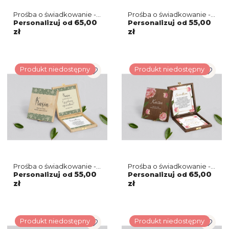
Prośba o świadkowanie -
Prośba o świadkowanie -
brązowe puzzle Vintage
naturalne puzzle Vintage
65,00
55,00
Personalizuj od
Personalizuj od
Motyw 2
Motyw 3
zł
zł
Produkt niedostępny
Produkt niedostępny
Prośba o świadkowanie -
Prośba o świadkowanie -
naturalne puzzle Vintage
brązowe puzzle Dream
55,00
65,00
Personalizuj od
Personalizuj od
Motyw 2
Motyw 6
zł
zł
Produkt niedostępny
Produkt niedostępny