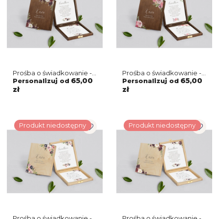
Prośba o świadkowanie -
Prośba o świadkowanie -
brązowe puzzle
brązowe puzzle
65,00
65,00
Personalizuj od
Personalizuj od
PasteLove Motyw 3
PasteLove Motyw 2
zł
zł
Produkt niedostępny
Produkt niedostępny
Prośba o świadkowanie -
Prośba o świadkowanie -