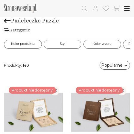
Pudełeczko Puzzle
Kategorie
Kolor produktu
Styl
Kolor wzoru
Rod
Popularne
Produkty:
140
Produkt niedostępny
Produkt niedostępny