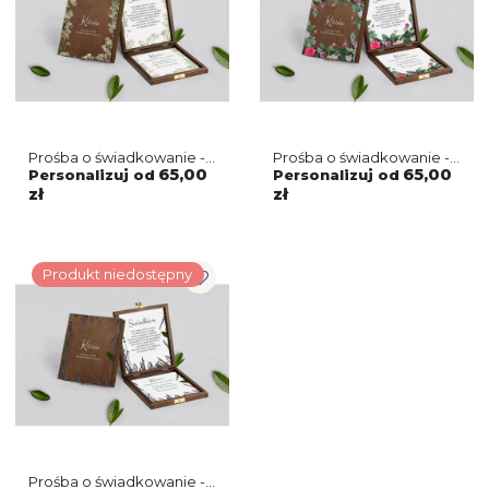
Prośba o świadkowanie -
Prośba o świadkowanie -
brązowe puzzle Soft
brązowe puzzle Soft
65,00
65,00
Personalizuj od
Personalizuj od
Motyw 7
Motyw 6
zł
zł
Produkt niedostępny
Prośba o świadkowanie -