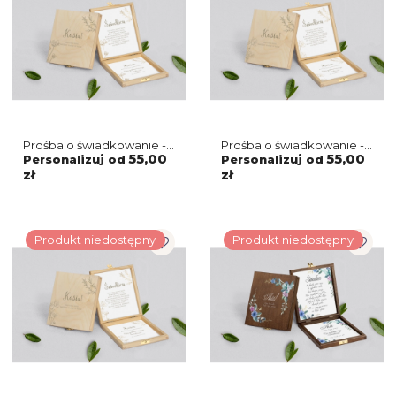
Prośba o świadkowanie -
Prośba o świadkowanie -
naturalne puzzle Fiori
naturalne puzzle Fiori
55,00
55,00
Personalizuj od
Personalizuj od
Motyw 4
Motyw 3
zł
zł
Produkt niedostępny
Produkt niedostępny