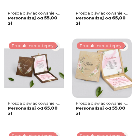
Prośba o świadkowanie -
Prośba o świadkowanie -
naturalne puzzle Golden
brązowe puzzle Golden
55,00
65,00
Personalizuj od
Personalizuj od
Elegance
Elegance
zł
zł
Produkt niedostępny
Produkt niedostępny
Prośba o świadkowanie -
Prośba o świadkowanie -
brązowe puzzle Złote
naturalne puzzle Złote
65,00
55,00
Personalizuj od
Personalizuj od
Serca
Serca
zł
zł
Produkt niedostępny
Produkt niedostępny