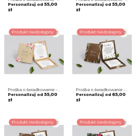
naturalne puzzle
naturalne puzzle
55,00
55,00
Personalizuj od
Personalizuj od
Pastelove Motyw 4
Pastelove Motyw 3
zł
zł
Produkt niedostępny
Produkt niedostępny
Prośba o świadkowanie -
Prośba o świadkowanie -
naturalne puzzle
brązowe puzzle Soft
55,00
65,00
Personalizuj od
Personalizuj od
Pastelove Motyw 2
Motyw 8
zł
zł
Produkt niedostępny
Produkt niedostępny