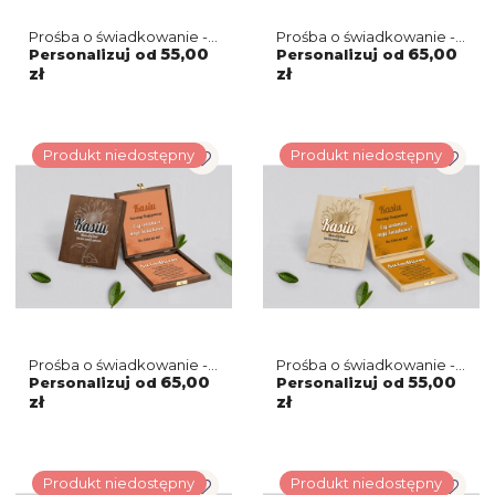
Prośba o świadkowanie -
Prośba o świadkowanie -
naturalne puzzle Rustic
brązowe puzzle
55,00
65,00
Personalizuj od
Personalizuj od
Summer Motyw 2
Sunflowers Motyw 3
zł
zł
Produkt niedostępny
Produkt niedostępny
Prośba o świadkowanie -
Prośba o świadkowanie -
brązowe puzzle
naturalne puzzle
65,00
55,00
Personalizuj od
Personalizuj od
Sunflowers Motyw 2
Sunflowers Motyw 3
zł
zł
Produkt niedostępny
Produkt niedostępny