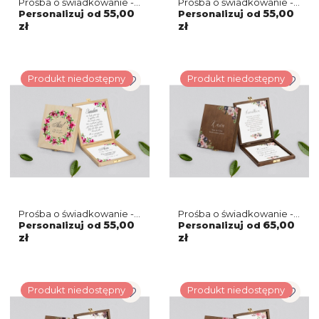
Prośba o świadkowanie -
Prośba o świadkowanie -
naturalne puzzle
naturalne puzzle
55,00
55,00
Personalizuj od
Personalizuj od
Akwarelowe Wianki
Akwarelowe Wianki
zł
zł
Motyw 4
Motyw 3
Produkt niedostępny
Produkt niedostępny
Prośba o świadkowanie -
Prośba o świadkowanie -
naturalne puzzle
brązowe puzzle
55,00
65,00
Personalizuj od
Personalizuj od
Akwarelowe Wianki
PasteLove Motyw 4
zł
zł
Motyw 2
Produkt niedostępny
Produkt niedostępny