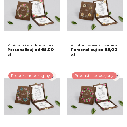
Prośba o świadkowanie -
Prośba o świadkowanie -
brązowe puzzle
brązowe puzzle
65,00
65,00
Personalizuj od
Personalizuj od
Akwarelowe Wianki
Akwarelowe Wianki
zł
zł
Motyw 5
Motyw 4
Produkt niedostępny
Produkt niedostępny