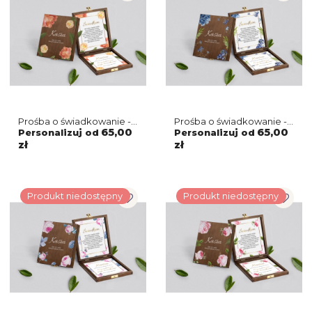
Prośba o świadkowanie -
Prośba o świadkowanie -
brązowe puzzle Dream
brązowe puzzle Dream
65,00
65,00
Personalizuj od
Personalizuj od
Motyw 5
Motyw 4
zł
zł
Produkt niedostępny
Produkt niedostępny