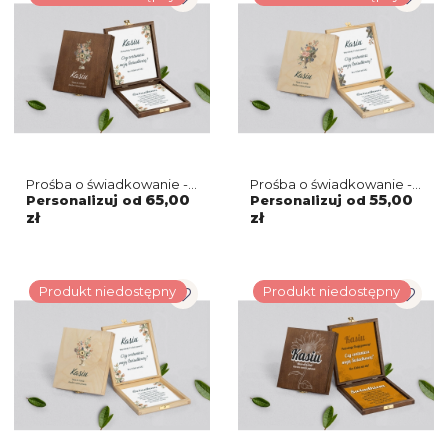
Prośba o świadkowanie -
Prośba o świadkowanie -
brązowe puzzle Rustic
naturalne puzzle Rustic
65,00
55,00
Personalizuj od
Personalizuj od
Summer Motyw 2
Summer Motyw 3
zł
zł
Produkt niedostępny
Produkt niedostępny