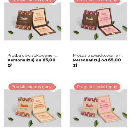
Prośba o świadkowanie -
Prośba o świadkowanie -
brązowe puzzle Retro
brązowe puzzle Retro
65,00
65,00
Personalizuj od
Personalizuj od
Style Motyw 3
Style Motyw 2
zł
zł
Produkt niedostępny
Produkt niedostępny