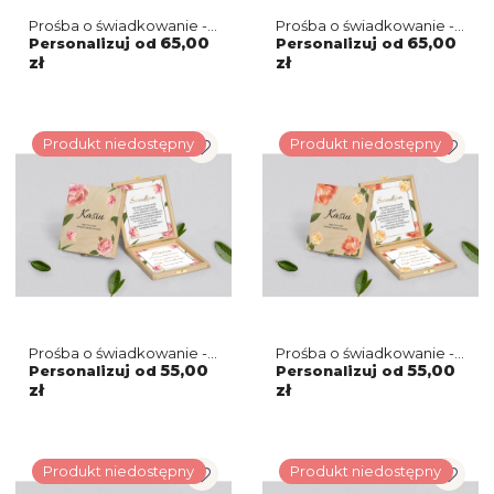
Prośba o świadkowanie -
Prośba o świadkowanie -
brązowe puzzle Dream
brązowe puzzle Dream
65,00
65,00
Personalizuj od
Personalizuj od
Motyw 3
Motyw 2
zł
zł
Produkt niedostępny
Produkt niedostępny
Prośba o świadkowanie -
Prośba o świadkowanie -
naturalne puzzle Dream
naturalne puzzle Dream
55,00
55,00
Personalizuj od
Personalizuj od
Motyw 6
Motyw 5
zł
zł
Produkt niedostępny
Produkt niedostępny