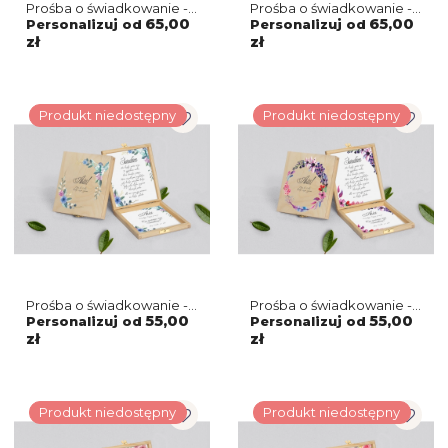
Prośba o świadkowanie -
Prośba o świadkowanie -
brązowe puzzle
brązowe puzzle
65,00
65,00
Personalizuj od
Personalizuj od
Akwarelowe Wianki
Akwarelowe Wianki
zł
zł
Motyw 3
Motyw 2
Produkt niedostępny
Produkt niedostępny
Prośba o świadkowanie -
Prośba o świadkowanie -
naturalne puzzle
naturalne puzzle
55,00
55,00
Personalizuj od
Personalizuj od
Akwarelowe Wianki
Akwarelowe Wianki
zł
zł
Motyw 8
Motyw 7
Produkt niedostępny
Produkt niedostępny