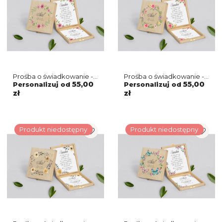
Prośba o świadkowanie -
Prośba o świadkowanie -
naturalne puzzle
naturalne puzzle
55,00
55,00
Personalizuj od
Personalizuj od
Akwarelowe Wianki
Akwarelowe Wianki
zł
zł
Motyw 6
Motyw 5
Produkt niedostępny
Produkt niedostępny