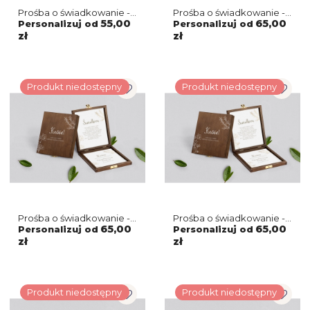
Prośba o świadkowanie -
Prośba o świadkowanie -
naturalne puzzle Dream
brązowe puzzle Fiori
55,00
65,00
Personalizuj od
Personalizuj od
Motyw 2
Motyw 4
zł
zł
Produkt niedostępny
Produkt niedostępny
Prośba o świadkowanie -
Prośba o świadkowanie -
brązowe puzzle Fiori
brązowe puzzle Fiori
65,00
65,00
Personalizuj od
Personalizuj od
Motyw 3
Motyw 2
zł
zł
Produkt niedostępny
Produkt niedostępny