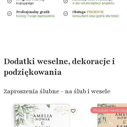
kupującego
4 dni od akceptacji projektu
Profesjonalny grafik
Obsługa
PREMIUM
tworzy Twoje zaproszenia
konsultant oraz grafik dla treści
Dodatki weselne, dekoracje i
podziękowania
Zaproszenia ślubne - na ślub i wesele
Produkt niedostę