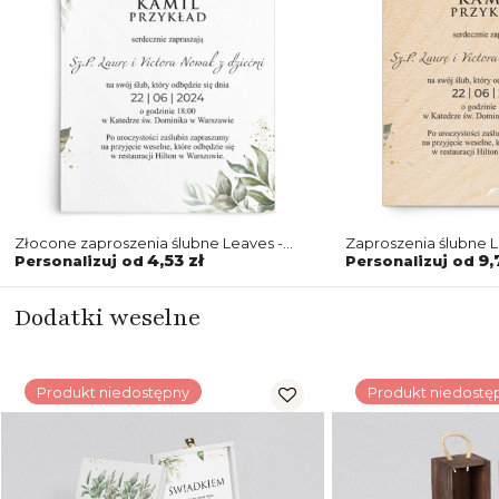
Złocone zaproszenia ślubne Leaves -
Zaproszenia ślubne 
Motyw 1
Motyw 1
4,53 zł
9,
Personalizuj od
Personalizuj od
Dodatki weselne
Produkt niedostępny
Produkt niedostę