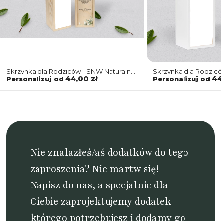
Skrzynka dla Rodziców - SNW Naturalna
Skrzynka dla Rodzic
Leaves Motyw 1
Leaves Motyw 1
44,00 zł
44
Personalizuj od
Personalizuj od
Nie znalazłeś/aś dodatków do tego
zaproszenia? Nie martw się!
Napisz do nas
, a specjalnie dla
Ciebie zaprojektujemy dodatek
którego potrzebujesz i dodamy go