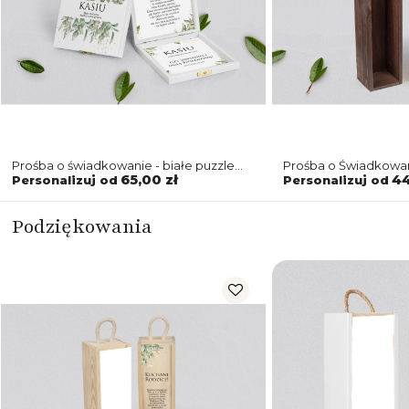
Prośba o świadkowanie - białe puzzle
Prośba o Świadkowa
Leaves Motyw 1
Leaves Motyw 1
65,00 zł
44
Personalizuj od
Personalizuj od
Podziękowania