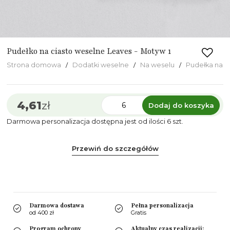
Pudełko na ciasto weselne Leaves - Motyw 1
Strona domowa
Dodatki weselne
Na weselu
Pudełka na c
4,61
zł
Dodaj do koszyka
Darmowa personalizacja dostępna jest od ilości 6 szt.
Przewiń do szczegółów
Darmowa dostawa
Pełna personalizacja
od 400 zł
Gratis
Program ochrony
Aktualny czas realizacji: