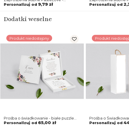
Drewniane Motyw 4
9,79 zł
2,
Personalizuj od
Personalizuj od
Dodatki weselne
Produkt niedostępny
Produkt niedostę
Prośba o świadkowanie - białe puzzle
Prośba o Świadkowan
PasteLove Motyw 4
biała PasteLove Mot
65,00 zł
44
Personalizuj od
Personalizuj od