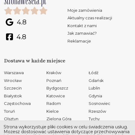
Moje zamówienia
Aktualny czas realizacji
4.8
Kontakt z nami
Jak zamawiać?
4.8
Reklamacje
Dostawa w każde miejsce
Warszawa
Kraków
Łódź
Wrocław
Poznań
Gdańsk
Szczecin
Bydgoszcz
Lublin
Białystok
Katowice
Gdynia
Częstochowa
Radom
Sosnowiec
Toruń
Kielce
Rzeszów
Olsztyn
Zielona Góra
Tychy
Opole
Gliwice
Płock
Strona wykorzystuje pliki cookies w celu świadczenia usług.
Możesz dostosować ustawienia dotyczące przechowywania
Bielsko-Biała
Elbląg
Ruda Śląska