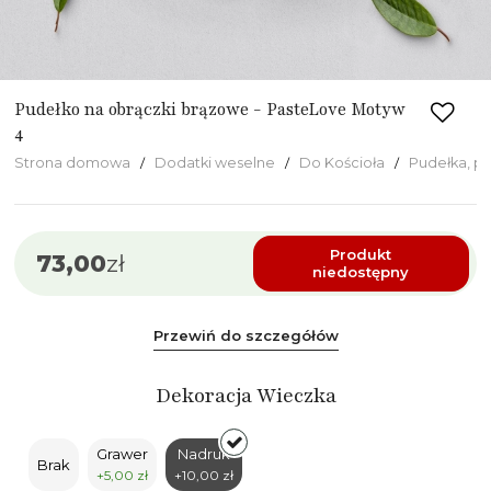
Pudełko na obrączki brązowe - PasteLove Motyw
4
Strona domowa
Dodatki weselne
Do Kościoła
Pudełka, p
Produkt
73,00
zł
niedostępny
Przewiń do szczegółów
Dekoracja Wieczka
Grawer
Nadruk
Brak
+5,00 zł
+10,00 zł