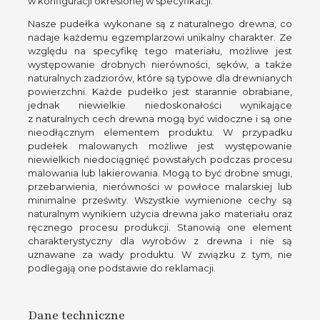
w konfiguracji określonej w specyfikacji.
Nasze pudełka wykonane są z naturalnego drewna, co
nadaje każdemu egzemplarzowi unikalny charakter. Ze
względu na specyfikę tego materiału, możliwe jest
występowanie drobnych nierówności, sęków, a także
naturalnych zadziorów, które są typowe dla drewnianych
powierzchni. Każde pudełko jest starannie obrabiane,
jednak niewielkie niedoskonałości wynikające
z naturalnych cech drewna mogą być widoczne i są one
nieodłącznym elementem produktu. W przypadku
pudełek malowanych możliwe jest występowanie
niewielkich niedociągnięć powstałych podczas procesu
malowania lub lakierowania. Mogą to być drobne smugi,
przebarwienia, nierówności w powłoce malarskiej lub
minimalne prześwity. Wszystkie wymienione cechy są
naturalnym wynikiem użycia drewna jako materiału oraz
ręcznego procesu produkcji. Stanowią one element
charakterystyczny dla wyrobów z drewna i nie są
uznawane za wady produktu. W związku z tym, nie
podlegają one podstawie do reklamacji.
Dane techniczne