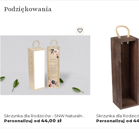
Podziękowania
Skrzynka dla Rodziców - SNW Naturalna
Skrzynka dla Rodzi
PasteLove Motyw 4
PasteLove Motyw 4
44,00 zł
44
Personalizuj od
Personalizuj od