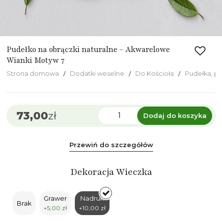
Pudełko na obrączki naturalne - Akwarelowe
Wianki Motyw 7
Strona domowa
Dodatki weselne
Do Kościoła
Pudełka, p
73,00
zł
Dodaj do koszyka
Przewiń do szczegółów
Dekoracja Wieczka
Grawer
Nadruk
Brak
+5,00 zł
+10,00 zł