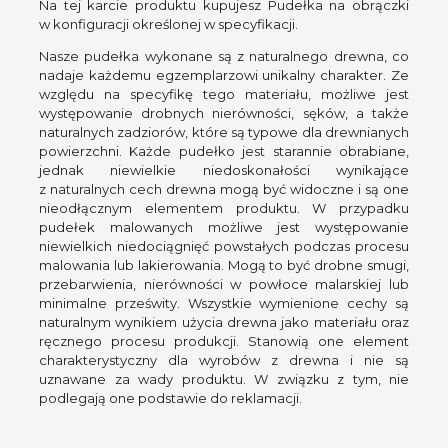
Na tej karcie produktu kupujesz Pudełka na obrączki
w konfiguracji określonej w specyfikacji.
Nasze pudełka wykonane są z naturalnego drewna, co
nadaje każdemu egzemplarzowi unikalny charakter. Ze
względu na specyfikę tego materiału, możliwe jest
występowanie drobnych nierówności, sęków, a także
naturalnych zadziorów, które są typowe dla drewnianych
powierzchni. Każde pudełko jest starannie obrabiane,
jednak niewielkie niedoskonałości wynikające
z naturalnych cech drewna mogą być widoczne i są one
nieodłącznym elementem produktu. W przypadku
pudełek malowanych możliwe jest występowanie
niewielkich niedociągnięć powstałych podczas procesu
malowania lub lakierowania. Mogą to być drobne smugi,
przebarwienia, nierówności w powłoce malarskiej lub
minimalne prześwity. Wszystkie wymienione cechy są
naturalnym wynikiem użycia drewna jako materiału oraz
ręcznego procesu produkcji. Stanowią one element
charakterystyczny dla wyrobów z drewna i nie są
uznawane za wady produktu. W związku z tym, nie
podlegają one podstawie do reklamacji.