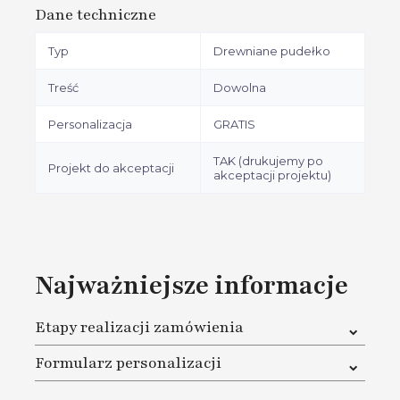
Dane techniczne
Typ
Drewniane pudełko
Treść
Dowolna
Personalizacja
GRATIS
TAK (drukujemy po
Projekt do akceptacji
akceptacji projektu)
Najważniejsze informacje
Etapy realizacji zamówienia
1. W pierwszej kolejności musisz dokonać zakupu na
Formularz personalizacji
naszej stronie oraz dokonać płatności za zamówienie
2. Na karcie produktu pod przyciskiem Dodaj do koszyka
W cenie masz pełną personalizację. Gdy już zamówisz,
znajduje się Formularz personalizacji. Należy go
wypełnij formularz znajdujący się na karcie produktu,