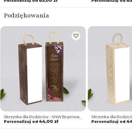
65,00 zł
65
Personalizuj od
Personalizuj od
Podziękowania
Skrzynka dla Rodziców - SNW Brązowa
Skrzynka dla Rodzic
Akwarelowe Wianki Motyw 7
Akwarelowe Wianki 
44,00 zł
44
Personalizuj od
Personalizuj od