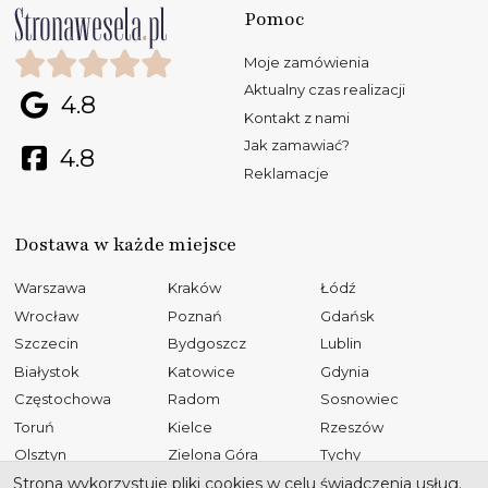
Pomoc
Moje zamówienia
Aktualny czas realizacji
4.8
Kontakt z nami
Jak zamawiać?
4.8
Reklamacje
Dostawa w każde miejsce
Warszawa
Kraków
Łódź
Wrocław
Poznań
Gdańsk
Szczecin
Bydgoszcz
Lublin
Białystok
Katowice
Gdynia
Częstochowa
Radom
Sosnowiec
Toruń
Kielce
Rzeszów
Olsztyn
Zielona Góra
Tychy
Opole
Gliwice
Płock
Strona wykorzystuje pliki cookies w celu świadczenia usług.