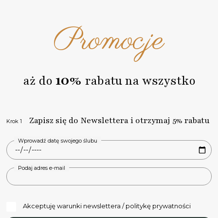
Uważamy, że tą częścią powinien zająć się profesjonalista
znający zasady typografii.
Promocje
4. Gotowy projekt graficzny otrzymasz od nas do
akceptacji. Możesz złościć poprawki lub go
zaakceptować.
5. Dopiero po Twojej akceptacji zaczynamy produkcję
zaproszenia. Teraz już nic nie możesz zmienić w swoim
zamówieniu oraz projekcie.
10%
aż do
rabatu na wszystko
6. Wysyłka Twojego zamówienia.
Na każdym etapie realizacji zamówienia na bieżąco Cię
informujemy o zmianach statusów za pośrednictwem
poczty email.
Zapisz się do Newslettera i otrzymaj 5% rabatu
Krok 1
Wprowadź datę swojego ślubu
Podaj adres e-mail
Akceptuję warunki newslettera / politykę prywatności