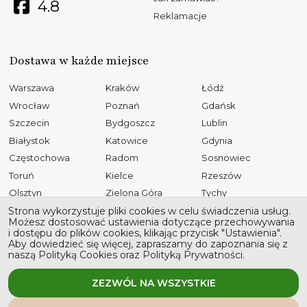
4.8
Reklamacje
Dostawa w każde miejsce
Warszawa
Kraków
Łódź
Wrocław
Poznań
Gdańsk
Szczecin
Bydgoszcz
Lublin
Białystok
Katowice
Gdynia
Częstochowa
Radom
Sosnowiec
Toruń
Kielce
Rzeszów
Olsztyn
Zielona Góra
Tychy
Opole
Gliwice
Płock
Strona wykorzystuje pliki cookies w celu świadczenia usług.
Możesz dostosować ustawienia dotyczące przechowywania
Bielsko-Biała
Elbląg
Ruda Śląska
i dostępu do plików cookies, klikając przycisk "Ustawienia".
Aby dowiedzieć się więcej, zapraszamy do zapoznania się z
Rybnik
Tarnów
Kalisz
naszą Polityką Cookies oraz Polityką Prywatności.
Koszalin
Legnica
Grudziądz
Jaworzno
Słupsk
ZEZWÓL NA WSZYSTKIE