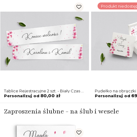
Produkt niedostę
Tablice Rejestracyjne 2 szt. - Biały Czas -
Pudełko na obrączki b
Motyw 3
Motyw 3
80,00 zł
69
Personalizuj od
Personalizuj od
Zaproszenia ślubne - na ślub i wesele