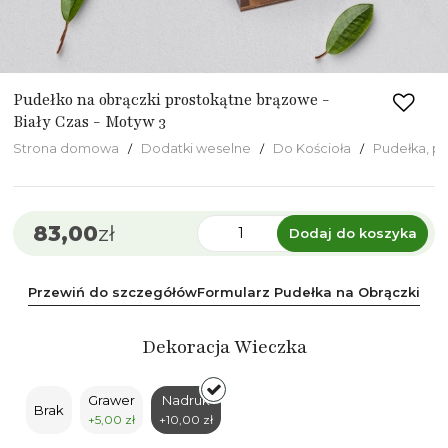
Pudełko na obrączki prostokątne brązowe -
Biały Czas - Motyw 3
Strona domowa
Dodatki weselne
Do Kościoła
Pudełka, p
83,00
zł
Dodaj do koszyka
Przewiń do szczegółów
Formularz Pudełka na Obrączki
Dekoracja Wieczka
Grawer
Nadruk
Brak
+5,00 zł
+10,00 zł