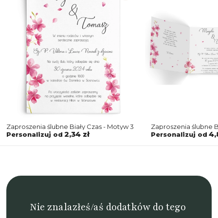
Zaproszenia ślubne Biały Czas - Motyw 3
Zaproszenia ślubne B
Składane Kwadrat M
2,34 zł
4,
Personalizuj od
Personalizuj od
Nie znalazłeś/aś dodatków do tego