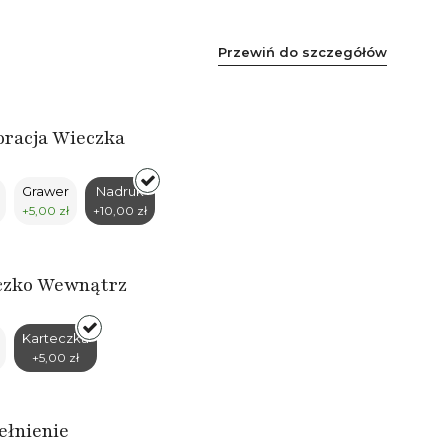
Przewiń do szczegółów
racja Wieczka
Grawer
Nadruk
+5,00 zł
+10,00 zł
czko Wewnątrz
Karteczka
+5,00 zł
ełnienie