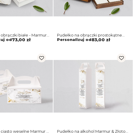
obrączki białe - Marmur
Pudełko na obrączki prostokątne
yw 4
brązowe - Marmur i Złoto Motyw 4
zuj od
73,00 zł
Personalizuj od
83,00 zł
 ciasto weselne Marmur &
Pudełko na alkohol Marmur & Złoto