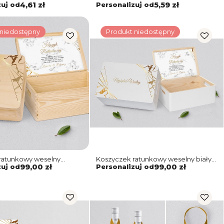
yw 4
Motyw 4
zuj od
4,61 zł
Personalizuj od
5,59 zł
 niedostępny
Produkt niedostępny
ratunkowy weselny
Koszyczek ratunkowy weselny biały -
 Marmur & Złoto Motyw 4
Marmur & Złoto Motyw 4
zuj od
99,00 zł
Personalizuj od
99,00 zł