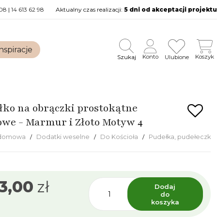
08
|
14 613 62 98
Aktualny czas realizacji:
5 dni od akceptacji projektu
nspiracje
Szukaj
Konto
Koszyk
Ulubione
łko na obrączki prostokątne
owe - Marmur i Złoto Motyw 4
 domowa
Dodatki weselne
Do Kościoła
Pudełka, pudełeczka 
3,00
zł
Dodaj
do
koszyka