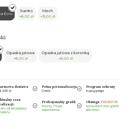
Sianko
Mech
a Ecru
+8,00 zł
+15,00 zł
ski
Opaska jutowa
Opaska jutowa z koronką
+8,00 zł
+8,00 zł
armowa dostawa
Pełna personalizacja
Program ochrony
d 400 zł
Gratis
kupującego
ktualny czas
Profesjonalny grafik
Obsługa
PREMIUM
ealizacji:
tworzy Twoje
konsultant oraz grafik
 dni od akceptacji
zaproszenia
dla treści
rojektu