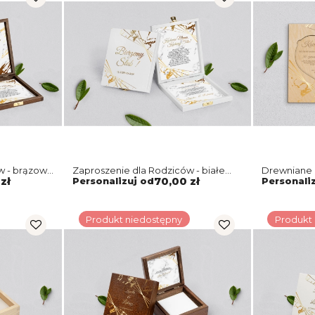
w - brązowe
Zaproszenie dla Rodziców - białe
Drewniane 
Marmur&Złoto Motyw 4
Rodziców -
zł
Personalizuj od
70,00 zł
Personali
Produkt niedostępny
Produkt