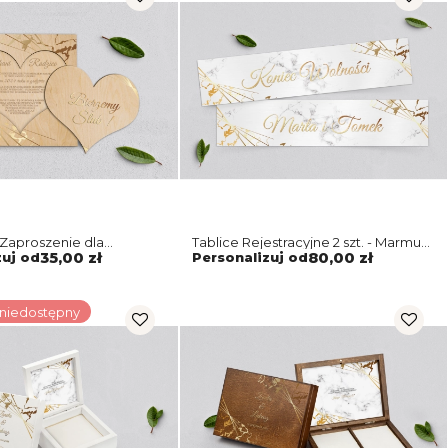
Zaproszenie dla
Tablice Rejestracyjne 2 szt. - Marmur
 Marmur i Złoto Motyw 4
i Złoto Motyw 4
zuj od
35,00 zł
Personalizuj od
80,00 zł
 niedostępny