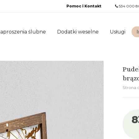
Pomoc i Kontakt
534 000 8
aproszenia ślubne
Dodatki weselne
Usługi
I
Pude
brąz
Strona
8