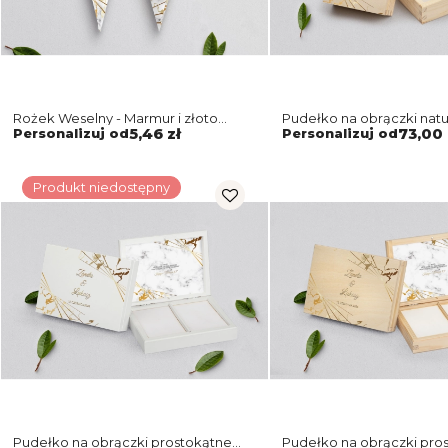
Rożek Weselny - Marmur i złoto
Pudełko na obrączki natu
Motyw 4
Marmur i złoto Motyw 4
Personalizuj od
5,46 zł
Personalizuj od
73,00 
Produkt niedostępny
Pudełko na obrączki prostokątne
Pudełko na obrączki pro