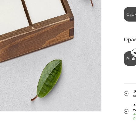
Gąbk
Opa
Brak
D
o
A
r
4
p