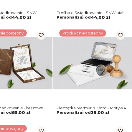
wiadkowanie - SNW
Prośba o Świadkowanie - SNW biała
rmur & Złoto Motyw 4
Marmur & Złoto Motyw 4
zuj od
44,00 zł
Personalizuj od
44,00 zł
 niedostępny
Produkt niedostępny
wiadkowanie - brązowe
Pieczątka Marmur & Złoto - Motyw 4
mur & Złoto Motyw 4
zuj od
65,00 zł
Personalizuj od
39,00 zł
 niedostępny