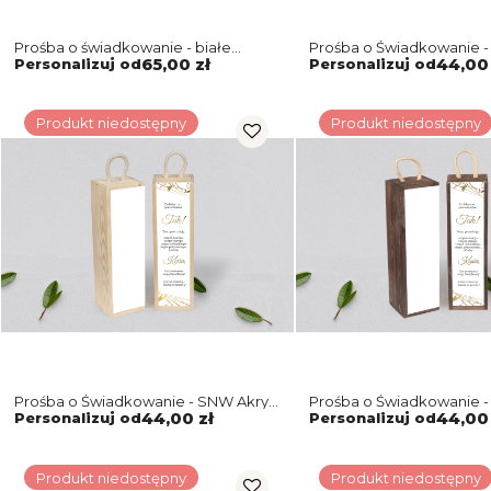
Prośba o świadkowanie - białe
Prośba o Świadkowanie -
puzzle Marmur & Złoto Motyw 4
biała Marmur & Złoto Mo
Personalizuj od
65,00 zł
Personalizuj od
44,00 
Produkt niedostępny
Produkt niedostępny
Prośba o Świadkowanie - SNW Akryl
Prośba o Świadkowanie -
naturalna Marmur & Złoto Motyw 4
brązowa Marmur & Złoto
Personalizuj od
44,00 zł
Personalizuj od
44,00 
Produkt niedostępny
Produkt niedostępny