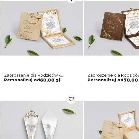
Zaproszenie dla Rodziców -
Zaproszenie dla Rodzicó
naturalne Marmur&Złoto Motyw 4
Marmur&Złoto Motyw 4
Personalizuj od
60,00 zł
Personalizuj od
70,00 