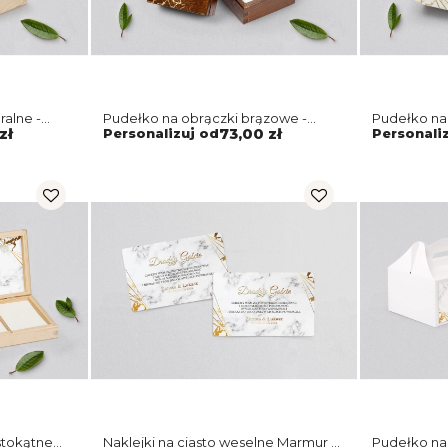
ralne -
Pudełko na obrączki brązowe -
Pudełko na 
Marmur i złoto Motyw 4
i złoto Mot
zł
Personalizuj od
73,00 zł
Personali
stokątne
Naklejki na ciasto weselne Marmur &
Pudełko na