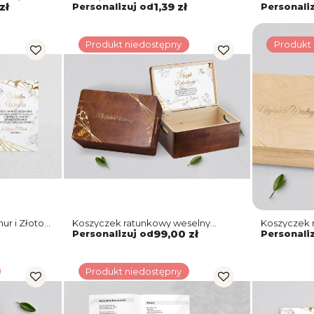
to Motyw 4
Złoto Motyw 4
Złoto - Mot
zł
Personalizuj od
1,39 zł
Personali
Produkt niedostępny
Produkt
ur i Złoto
Koszyczek ratunkowy weselny
Koszyczek 
brązowy - Marmur & Złoto Motyw 4
naturalny -
Personalizuj od
99,00 zł
Personali
Produkt niedostępny