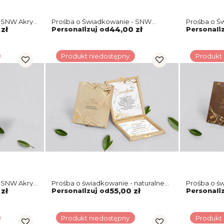
 SNW Akryl
Prośba o Świadkowanie - SNW
Prośba o Ś
tyw 4
naturalna Marmur & Złoto Motyw 4
brązowa Ma
zł
Personalizuj od
44,00 zł
Personali
Produkt niedostępny
Produkt
 SNW Akryl
Prośba o świadkowanie - naturalne
Prośba o ś
 Motyw 4
puzzle Marmur & Złoto Motyw 4
puzzle Mar
zł
Personalizuj od
55,00 zł
Personali
Produkt niedostępny
Produkt