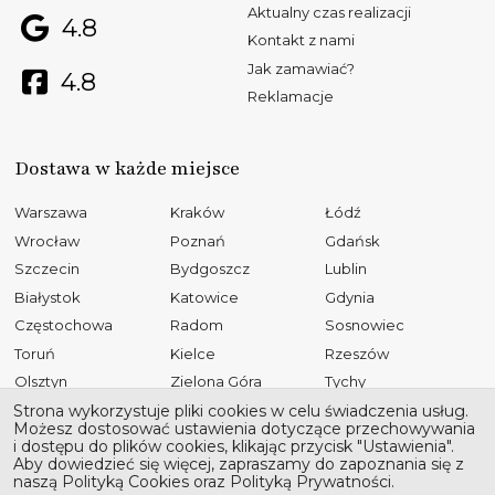
Aktualny czas realizacji
4.8
Kontakt z nami
Jak zamawiać?
4.8
Reklamacje
Dostawa w każde miejsce
Warszawa
Kraków
Łódź
Wrocław
Poznań
Gdańsk
Szczecin
Bydgoszcz
Lublin
Białystok
Katowice
Gdynia
Częstochowa
Radom
Sosnowiec
Toruń
Kielce
Rzeszów
Olsztyn
Zielona Góra
Tychy
Opole
Gliwice
Płock
Strona wykorzystuje pliki cookies w celu świadczenia usług.
Możesz dostosować ustawienia dotyczące przechowywania
Bielsko-Biała
Elbląg
Ruda Śląska
i dostępu do plików cookies, klikając przycisk "Ustawienia".
Aby dowiedzieć się więcej, zapraszamy do zapoznania się z
Rybnik
Tarnów
Kalisz
naszą Polityką Cookies oraz Polityką Prywatności.
Koszalin
Legnica
Grudziądz