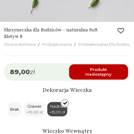
Skrzyneczka dla Rodziców - naturalna Soft
Motyw 8
Strona domowa
Podziękowania
Podziękowania Dla Rodzicó
Produkt
89,00
zł
niedostępny
Dekoracja Wieczka
Grawer
Nadruk
Brak
+10,00 zł
+15,00 zł
Wieczko Wewnątrz