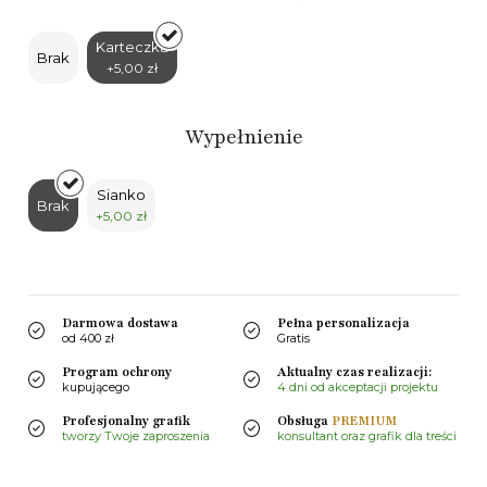
Karteczka
Brak
+5,00 zł
Wypełnienie
Sianko
Brak
+5,00 zł
Darmowa dostawa
Pełna personalizacja
od 400 zł
Gratis
Program ochrony
Aktualny czas realizacji:
kupującego
4 dni od akceptacji projektu
Profesjonalny grafik
Obsługa
PREMIUM
tworzy Twoje zaproszenia
konsultant oraz grafik dla treści