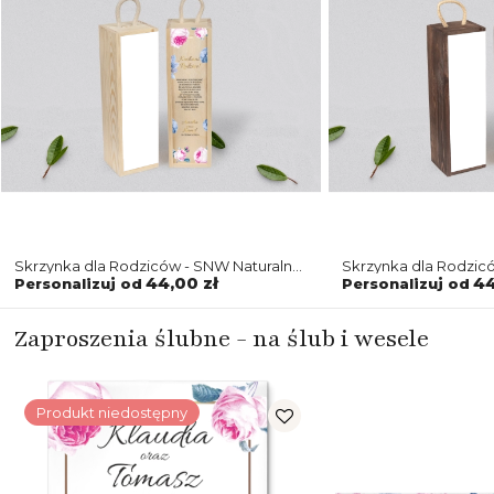
Skrzynka dla Rodziców - SNW Naturalna
Skrzynka dla Rodzi
Dream Motyw 3
Dream Motyw 3
44,00 zł
44
Personalizuj od
Personalizuj od
Zaproszenia ślubne - na ślub i wesele
Produkt niedostępny