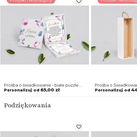
Prośba o świadkowanie - białe puzzle
Prośba o Świadkowan
Dream Motyw 3
Dream Motyw 3
65,00 zł
44
Personalizuj od
Personalizuj od
Podziękowania