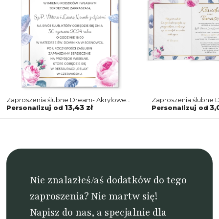
Zaproszenia ślubne Dream- Akrylowe
Zaproszenia ślubne 
Motyw 3
Motyw 3
13,43 zł
3,
Personalizuj od
Personalizuj od
Nie znalazłeś/aś dodatków do tego
zaproszenia? Nie martw się!
Napisz do nas
, a specjalnie dla