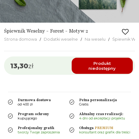
Śpiewnik Weselny - Forest - Motyw 2
Strona domowa
Dodatki weselne
Na weselu
Śpiewnik We
Produkt
13,30
zł
niedostępny
Darmowa dostawa
Pełna personalizacja
od 400 zł
Gratis
Program ochrony
Aktualny czas realizacji:
kupującego
4 dni od akceptacji projektu
Profesjonalny grafik
Obsługa
PREMIUM
tworzy Twoje zaproszenia
konsultant oraz grafik dla treści