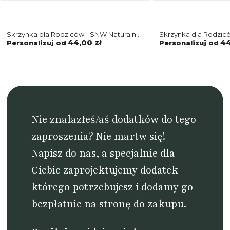
Skrzynka dla Rodziców - SNW Naturalna
Skrzynka dla Rodzic
Forest - Motyw 2
Forest - Motyw 2
44,00 zł
44
Personalizuj od
Personalizuj od
Nie znalazłeś/aś dodatków do tego
zaproszenia? Nie martw się!
Napisz do nas
, a specjalnie dla
Ciebie zaprojektujemy dodatek
którego potrzebujesz i dodamy go
bezpłatnie na stronę do zakupu.