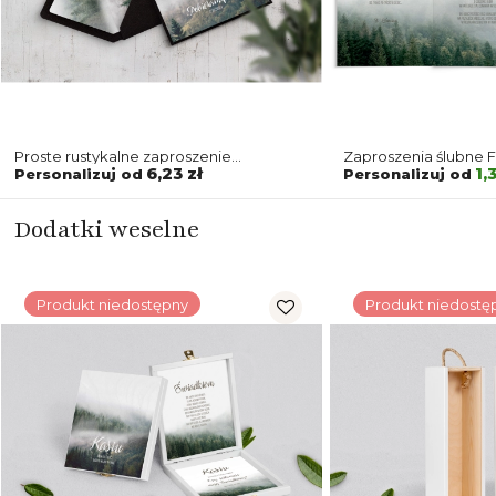
Proste rustykalne zaproszenie
Zaproszenia ślubne F
drukowane na papierze skóra z ciemną
Motyw 2
6,23 zł
1,
Personalizuj od
Personalizuj od
kopertą perłową
Dodatki weselne
Produkt niedostępny
Produkt niedostę