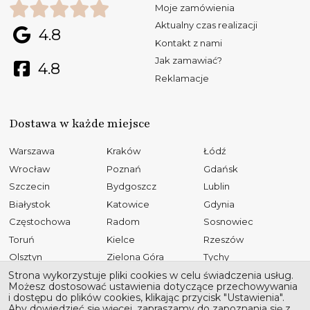
Moje zamówienia
Aktualny czas realizacji
4.8
Kontakt z nami
Jak zamawiać?
4.8
Reklamacje
Dostawa w każde miejsce
Warszawa
Kraków
Łódź
Wrocław
Poznań
Gdańsk
Szczecin
Bydgoszcz
Lublin
Białystok
Katowice
Gdynia
Częstochowa
Radom
Sosnowiec
Toruń
Kielce
Rzeszów
Olsztyn
Zielona Góra
Tychy
Opole
Gliwice
Płock
Strona wykorzystuje pliki cookies w celu świadczenia usług.
Możesz dostosować ustawienia dotyczące przechowywania
Bielsko-Biała
Elbląg
Ruda Śląska
i dostępu do plików cookies, klikając przycisk "Ustawienia".
Aby dowiedzieć się więcej, zapraszamy do zapoznania się z
Rybnik
Tarnów
Kalisz