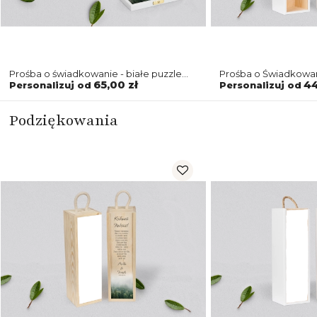
Prośba o świadkowanie - białe puzzle
Prośba o Świadkowan
Forest - Motyw 2
Forest - Motyw 2
65,00 zł
44
Personalizuj od
Personalizuj od
Podziękowania