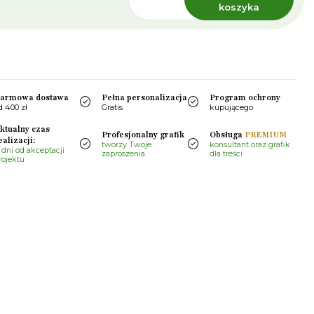
koszyka
armowa dostawa
Pełna personalizacja
Program ochrony
d 400 zł
Gratis
kupującego
ktualny czas
Profesjonalny grafik
Obsługa
PREMIUM
ealizacji:
tworzy Twoje
konsultant oraz grafik
 dni od akceptacji
zaproszenia
dla treści
rojektu