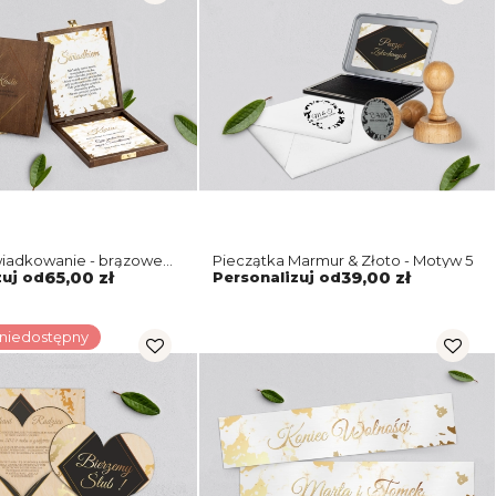
wiadkowanie - brązowe
Pieczątka Marmur & Złoto - Motyw 5
mur & Złoto Motyw 5
zuj od
65,00 zł
Personalizuj od
39,00 zł
 niedostępny