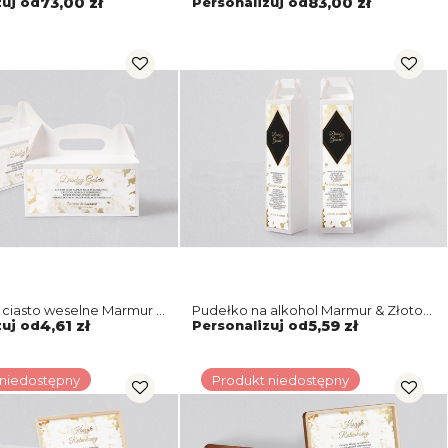
zuj od
73,00 zł
Personalizuj od
83,00 zł
 ciasto weselne Marmur &
Pudełko na alkohol Marmur & Złoto
yw 5
Motyw 5
zuj od
4,61 zł
Personalizuj od
5,59 zł
 niedostępny
Produkt niedostępny