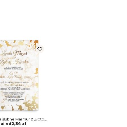
 ślubne Marmur & Złoto -
zuj od
2,34 zł