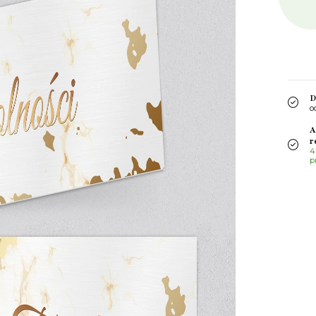
D
o
A
r
4
p