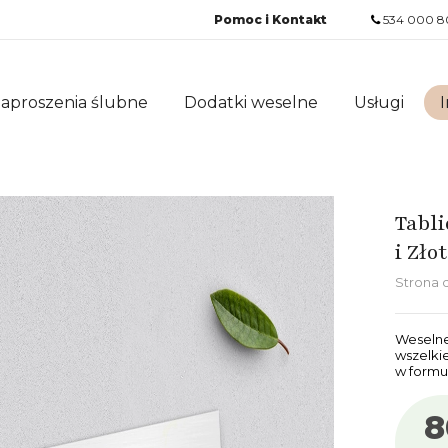
Pomoc i Kontakt
534 000 8
aproszenia ślubne
Dodatki weselne
Usługi
I
Tabli
i Zło
Strona
Weselne
wszelki
w formul
8