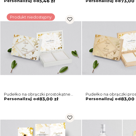
Personalizuj od
5,46 zł
Personalizuj od
73,00 
Produkt niedostępny
Pudełko na obrączki prostokątne
Pudełko na obrączki pro
białe - Marmur i Złoto Motyw 5
naturalne - Marmur i Złot
Personalizuj od
83,00 zł
Personalizuj od
83,00 