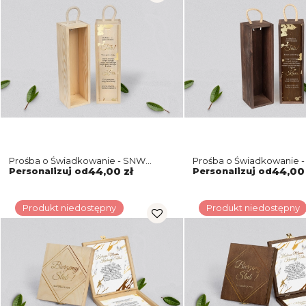
Prośba o Świadkowanie - SNW
Prośba o Świadkowanie 
naturalna Marmur & Złoto Motyw 5
brązowa Marmur & Złoto
Personalizuj od
44,00 zł
Personalizuj od
44,00 
Produkt niedostępny
Produkt niedostępny