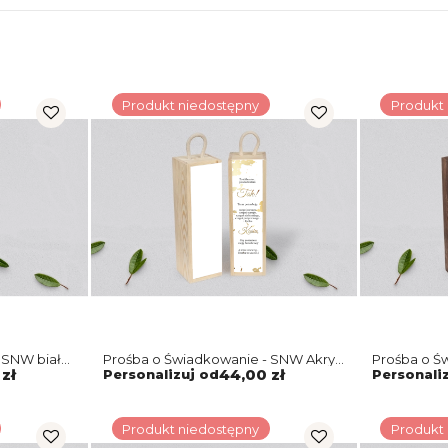
Produkt niedostępny
Produkt
 SNW biała
Prośba o Świadkowanie - SNW Akryl
Prośba o Ś
naturalna Marmur & Złoto Motyw 5
brązowa Ma
zł
Personalizuj od
44,00 zł
Personali
Produkt niedostępny
Produkt