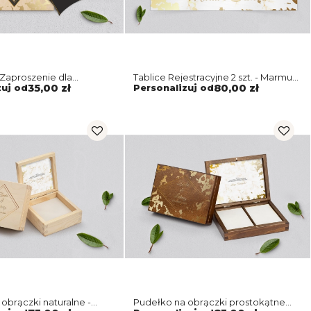
Zaproszenie dla
Tablice Rejestracyjne 2 szt. - Marmur
 Marmur i Złoto Motyw 5
i Złoto Motyw 5
zuj od
35,00 zł
Personalizuj od
80,00 zł
obrączki naturalne -
Pudełko na obrączki prostokątne
oto Motyw 5
brązowe - Marmur i Złoto Motyw 5