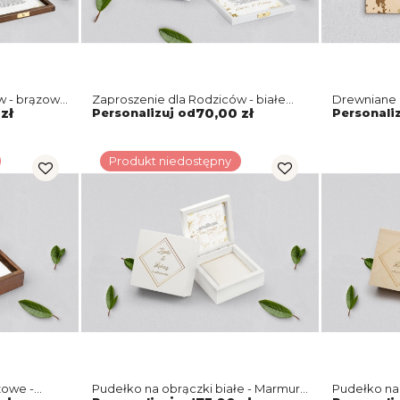
w - brązowe
Zaproszenie dla Rodziców - białe
Drewniane 
Marmur&Złoto Motyw 5
Rodziców -
zł
Personalizuj od
70,00 zł
Personali
Produkt niedostępny
zowe -
Pudełko na obrączki białe - Marmur
Pudełko na 
i złoto Motyw 5
Marmur i zł