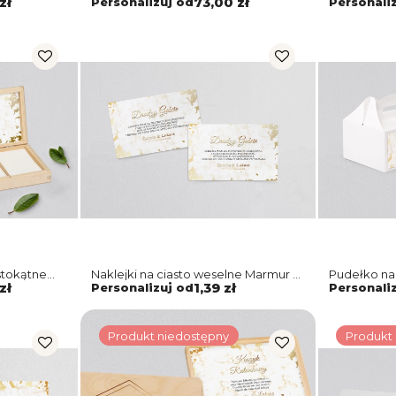
zł
Personalizuj od
73,00 zł
Personali
stokątne
Naklejki na ciasto weselne Marmur &
Pudełko na
o Motyw 5
Złoto Motyw 5
Złoto - Mot
zł
Personalizuj od
1,39 zł
Personali
Produkt niedostępny
Produkt