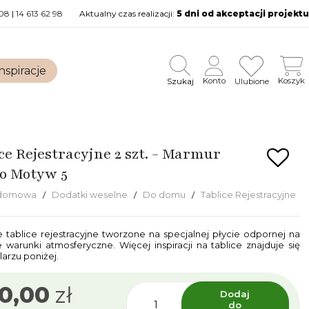
08
|
14 613 62 98
Aktualny czas realizacji:
5 dni od akceptacji projektu
nspiracje
Szukaj
Konto
Koszyk
Ulubione
ce Rejestracyjne 2 szt. - Marmur
to Motyw 5
 domowa
Dodatki weselne
Do domu
Tablice Rejestracyjne
 tablice rejestracyjne tworzone na specjalnej płycie odpornej na
e warunki atmosferyczne. Więcej inspiracji na tablice znajduje się
arzu poniżej.
0,00
zł
Dodaj
do