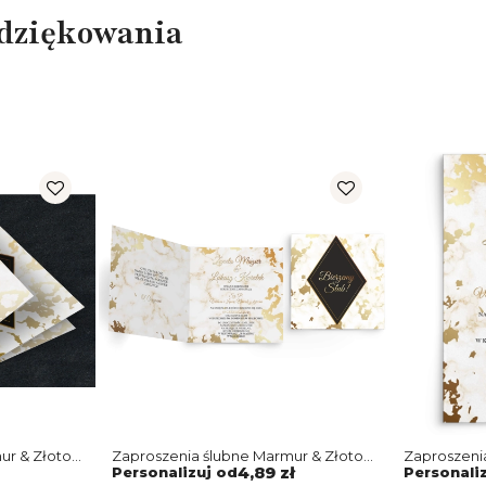
odziękowania
r & Złoto -
Zaproszenia ślubne Marmur & Złoto -
Zaproszenia
Składane Kwadrat Motyw 5
Motyw 5
Personalizuj od
4,89 zł
Personali