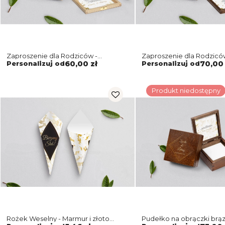
Zaproszenie dla Rodziców -
Zaproszenie dla Rodzicó
naturalne Marmur&Złoto Motyw 5
Marmur&Złoto Motyw 5
Personalizuj od
60,00 zł
Personalizuj od
70,00 
Produkt niedostępny
Rożek Weselny - Marmur i złoto
Pudełko na obrączki brą
Motyw 5
Marmur i złoto Motyw 5