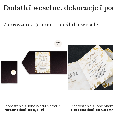
Dodatki weselne, dekoracje i p
Zaproszenia ślubne - na ślub i wesele
Zaproszenia ślubne w etui Marmur
Zaproszenia ślubne Marmu
i złoto - motyw 5
Składane Motyw 5
Personalizuj od
6,11 zł
Personalizuj od
3,01 zł