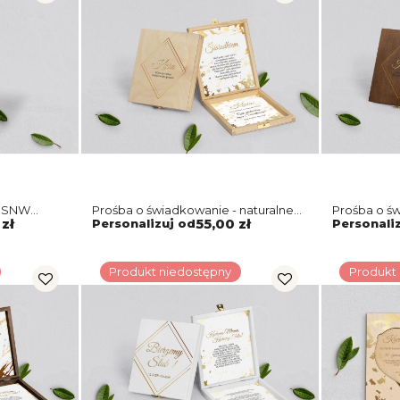
- SNW
Prośba o świadkowanie - naturalne
Prośba o ś
 Motyw 5
puzzle Marmur & Złoto Motyw 5
puzzle Mar
zł
Personalizuj od
55,00 zł
Personali
Produkt niedostępny
Produkt