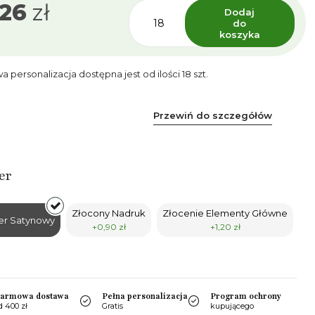
,26
zł
Dodaj
do
koszyka
personalizacja dostępna jest od ilości 18 szt.
Przewiń do szczegółów
er
Złocony Nadruk
Złocenie Elementy Główne
er Satynowy
+0,90 zł
+1,20 zł
armowa dostawa
Pełna personalizacja
Program ochrony
d 400 zł
Gratis
kupującego