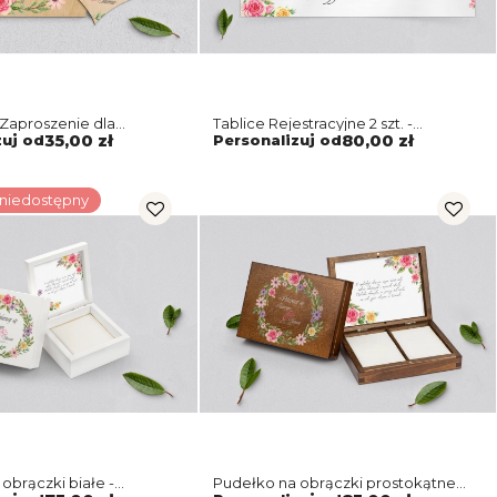
Zaproszenie dla
Tablice Rejestracyjne 2 szt. -
 Akwarelowe Wianki
Akwarelowe Wianki Motyw 5
zuj od
35,00 zł
Personalizuj od
80,00 zł
 niedostępny
obrączki białe -
Pudełko na obrączki prostokątne
 Wianki Motyw 5
brązowe - Akwarelowe Wianki