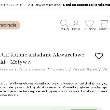
08
|
14 613 62 98
Aktualny czas realizacji:
5 dni od akceptacji projektu
nspiracje
Szukaj
Konto
Koszyk
Ulubione
etki ślubne składane Akwarelowe
ki - Motyw 5
 domowa
Dodatki weselne
Na weselu
Winietki Ślubne
Wini
i ślubne Akwarelowe Kwiatki to piękny kwiaty w rustykalnym stylu,
spaniale przyozdobią stoliki weselne. Winietki pięknie wyglądają
 lecz jeszcze ładniej prezentują się wraz z innymi dodatkami z serii
owe Kwiatki.