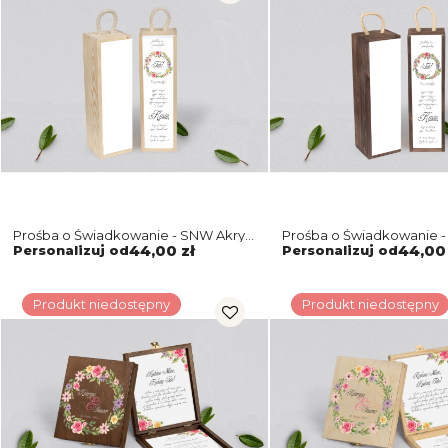
Prośba o Świadkowanie - SNW Akryl
Prośba o Świadkowanie -
naturalna Akwarelowe Wianki Motyw
brązowa Akwarelowe Wi
Personalizuj od
44,00 zł
Personalizuj od
44,00 
5
5
Produkt niedostępny
Produkt niedostępny