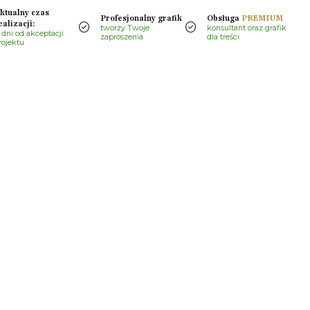
ktualny czas
Profesjonalny grafik
Obsługa
PREMIUM
ealizacji:
tworzy Twoje
konsultant oraz grafik
 dni od akceptacji
zaproszenia
dla treści
rojektu