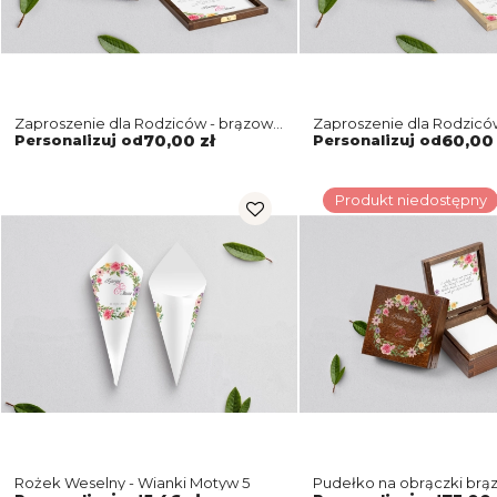
Zaproszenie dla Rodziców - brązowe
Zaproszenie dla Rodzicó
Akwarelowe Wianki Motyw 5
naturalne Akwarelowe Wianki Motyw
Personalizuj od
70,00 zł
Personalizuj od
60,00 
5
Produkt niedostępny
Rożek Weselny - Wianki Motyw 5
Pudełko na obrączki brą
Akwarelowe Wianki Moty