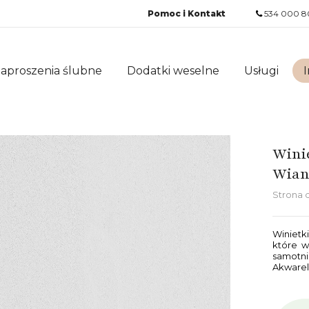
Pomoc i Kontakt
534 000 8
aproszenia ślubne
Dodatki weselne
Usługi
I
Wini
Wian
Strona
Winietk
które w
samotnie
Akwarel