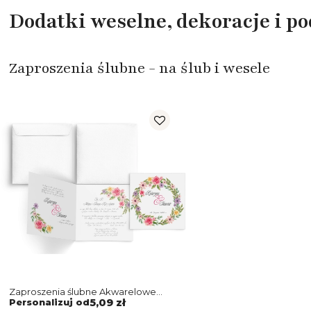
Dodatki weselne, dekoracje i p
Zaproszenia ślubne - na ślub i wesele
Zaproszenia ślubne Akwarelowe
Wianki - Motyw 5
Personalizuj od
5,09 zł