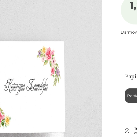
1
Darmowa 
Papi
Papi
D
o