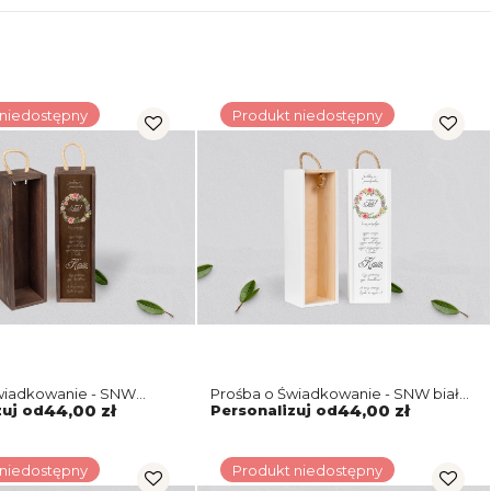
 niedostępny
Produkt niedostępny
wiadkowanie - SNW
Prośba o Świadkowanie - SNW biała
warelowe Wianki Motyw
Akwarelowe Wianki Motyw 5
zuj od
44,00 zł
Personalizuj od
44,00 zł
 niedostępny
Produkt niedostępny