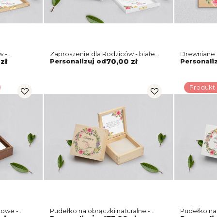
w -
Zaproszenie dla Rodziców - białe
Drewniane 
Akwarelowe Wianki Motyw 5
Rodziców -
zł
Personalizuj od
70,00 zł
Personali
Motyw 5
Produkt
zowe -
Pudełko na obrączki naturalne -
Pudełko na 
w 5
Akwarelowe Wianki Motyw 5
Akwarelowe