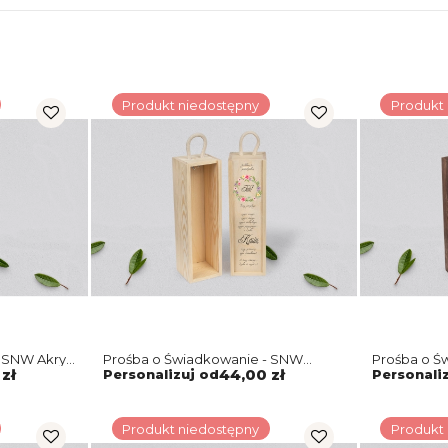
Produkt niedostępny
Produkt
 SNW Akryl
Prośba o Świadkowanie - SNW
Prośba o Ś
 Motyw 5
naturalna Akwarelowe Wianki Motyw
brązowa Ak
zł
Personalizuj od
44,00 zł
Personali
5
5
Produkt niedostępny
Produkt