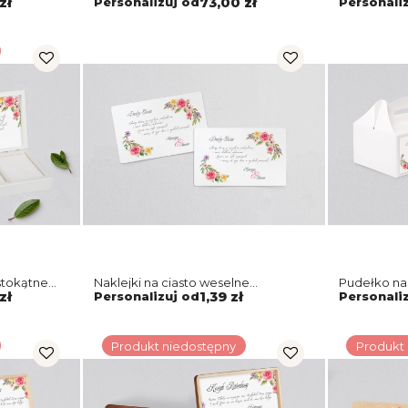
zł
Personalizuj od
73,00 zł
Personali
stokątne
Naklejki na ciasto weselne
Pudełko na
ki Motyw 5
Akwarelowe Wianki Motyw 5
Akwarelowe
zł
Personalizuj od
1,39 zł
Personali
Produkt niedostępny
Produkt