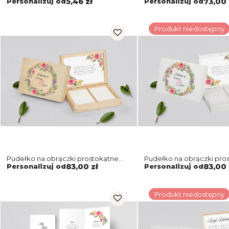
Personalizuj od
5,46 zł
Personalizuj od
73,00 
Produkt niedostępny
Pudełko na obrączki prostokątne
Pudełko na obrączki pro
naturalne - Akwarelowe Wianki
białe - Akwarelowe Wian
Personalizuj od
83,00 zł
Personalizuj od
83,00 
Motyw 5
Produkt niedostępny