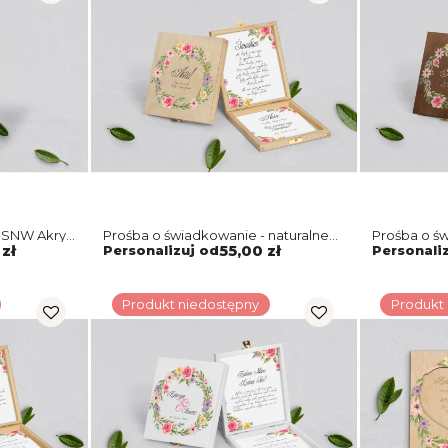
 SNW Akryl
Prośba o świadkowanie - naturalne
Prośba o ś
anki Motyw
puzzle Akwarelowe Wianki Motyw 5
puzzle Akw
zł
Personalizuj od
55,00 zł
Personali
Produkt niedostępny
Produkt