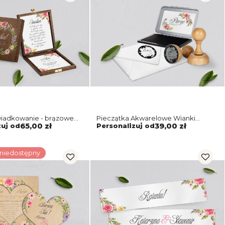
wiadkowanie - brązowe
Pieczątka Akwarelowe Wianki
arelowe Wianki Motyw 5
Motyw 5
zuj od
65,00 zł
Personalizuj od
39,00 zł
 niedostępny