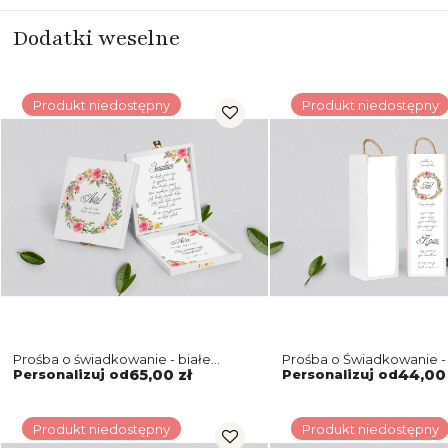
Dodatki weselne
Produkt niedostępny
Produkt niedostępny
Prośba o świadkowanie - białe
Prośba o Świadkowanie -
puzzle Akwarelowe Wianki Motyw 5
biała Akwarelowe Wianki
Personalizuj od
65,00 zł
Personalizuj od
44,00 
Produkt niedostępny
Produkt niedostępny