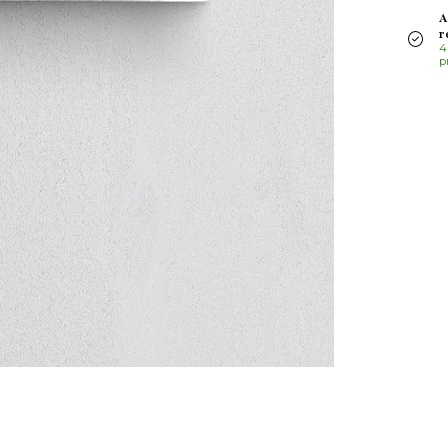
A
r
4
p