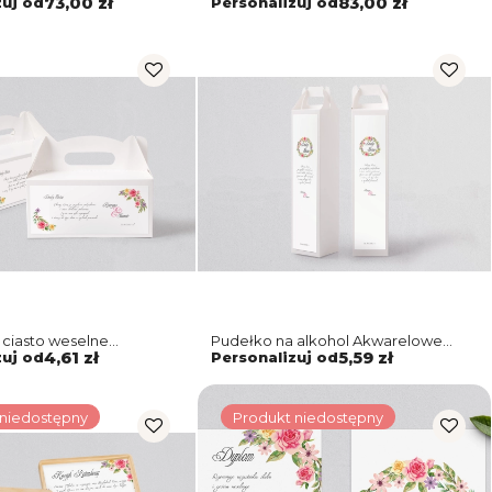
zuj od
73,00 zł
Personalizuj od
83,00 zł
Motyw 5
 ciasto weselne
Pudełko na alkohol Akwarelowe
 Wianki - Motyw 5
Wianki Motyw 5
zuj od
4,61 zł
Personalizuj od
5,59 zł
 niedostępny
Produkt niedostępny