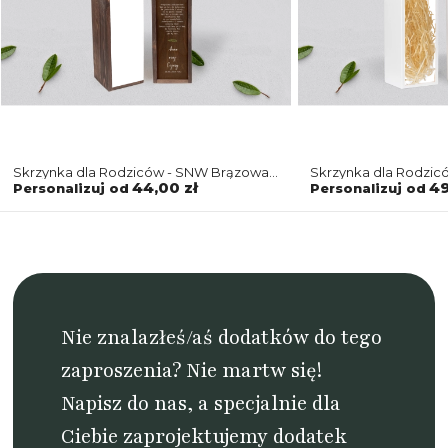
Skrzynka dla Rodziców - SNW Brązowa
Skrzynka dla Rodzic
Butterflies - Motyw 3
Butterflies - Motyw 3
44,00 zł
49
Personalizuj od
Personalizuj od
Nie znalazłeś/aś dodatków do tego
zaproszenia? Nie martw się!
Napisz do nas
, a specjalnie dla
Ciebie zaprojektujemy dodatek