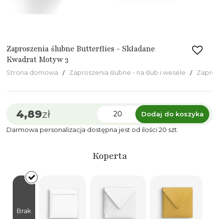
Zaproszenia ślubne Butterflies - Składane
Kwadrat Motyw 3
Strona domowa
Zaproszenia ślubne - na ślub i wesele
Zapros
4,89
zł
Dodaj do koszyka
Darmowa personalizacja dostępna jest od ilości 20 szt.
Koperta
Brak