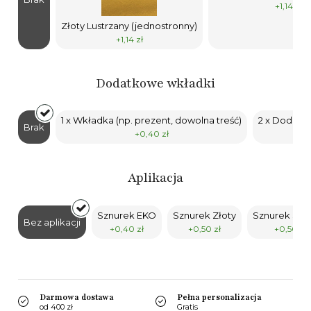
+1,14 zł
Złoty Lustrzany (jednostronny)
+1,14 zł
Dodatkowe wkładki
1 x Wkładka (np. prezent, dowolna treść)
2 x Dodatko
Brak
+0,40 zł
Aplikacja
Sznurek EKO
Sznurek Złoty
Sznurek Sre
Bez aplikacji
+0,40 zł
+0,50 zł
+0,50 zł
Darmowa dostawa
Pełna personalizacja
od 400 zł
Gratis