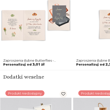
Zaproszenia ślubne Butterflies -
Zaproszenia ślubne B
Składane motyw 3
3,01 zł
2,
Personalizuj od
Personalizuj od
Dodatki weselne
Produkt niedostępny
Produkt niedostę