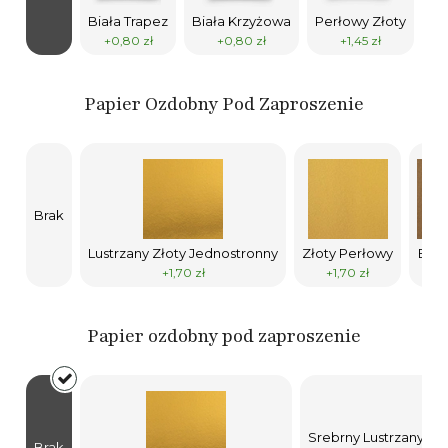
Biała Trapez
Biała Krzyżowa
Perłowy Złoty
Ek
+0,80 zł
+0,80 zł
+1,45 zł
Papier Ozdobny Pod Zaproszenie
Brak
Lustrzany Złoty Jednostronny
Złoty Perłowy
Ekol
+1,70 zł
+1,70 zł
+1
Papier ozdobny pod zaproszenie
Srebrny Lustrzany (j
Brak