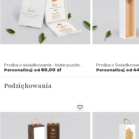
Prośba o świadkowanie - białe puzzle
Prośba o Świadkowan
Butterflies - Motyw 3
Butterflies - Motyw 3
60,00 zł
44
Personalizuj od
Personalizuj od
Podziękowania