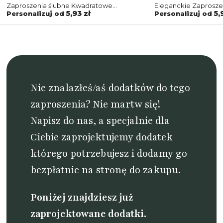
Zaproszenia ślubne Kwadratowe
Eleganckie Zaprosze
Składane Złote Serca z zielonym
Serca w odcieniach
5,93 zł
5,
Personalizuj od
Personalizuj od
papierem ozdobnym i kopertą
z dodatkami
Nie znalazłeś/aś dodatków do tego
zaproszenia? Nie martw się!
Napisz do nas
, a specjalnie dla
Ciebie zaprojektujemy dodatek
którego potrzebujesz i dodamy go
bezpłatnie na stronę do zakupu.
Poniżej znajdziesz już
zaprojektowane dodatki.