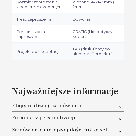
Rozmiar zaproszenia
Złożone 147x147 mm (+-
z papierem ozdobnym
2mm)
Treść zaproszenia
Dowolna
Personalizacja
GRATIS (Nie dotyczy
zaproszeń
kopert)
TAK (drukujemy po
Projekt do akceptacji
akceptacji projektu)
Najważniejsze informacje
Etapy realizacji zamówienia
1. W pierwszej kolejności musisz dokonać zakupu na
Formularz personalizacji
naszej stronie oraz dokonać płatności za zamówienie
2. Na karcie produktu pod przyciskiem Dodaj do koszyka
W cenie zaproszenia masz pełną personalizację. Gdy
Zamówienie mniejszej ilości niż 20 szt
znajduje się Formularz personalizacji. Należy go
zamówisz już nasze zaproszenia, wypełnij formularz
wypełnić, sprawdzić poprawność zapisania danych oraz
znajdujący się na karcie produktu, pod przyciskiem
Aby otrzymać darmową personalizację zaproszenia