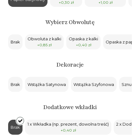
+0,30 zł
+1,00 zł
Wybierz Obwolutę
Obwoluta z kalki
Opaska z kalki
Brak
Opaska z papier
+0,85 zł
+0,40 zł
Dekoracje
Brak
Wstążka Satynowa
Wstążka Szyfonowa
Sznurek
Dodatkowe wkładki
1 x Wkładka (np. prezent, dowolna treść)
2 x Dodatko
Brak
+0,40 zł