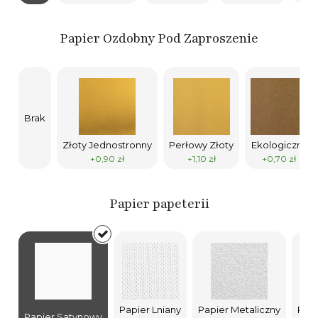
Papier Ozdobny Pod Zaproszenie
Brak
Złoty Jednostronny
Perłowy Złoty
Ekologiczny
+0,90 zł
+1,10 zł
+0,70 zł
Papier papeterii
Papier Lniany
Papier Metaliczny
Papi
Papier Satynowy