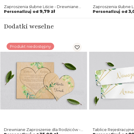
Zaproszenia ślubne Liście - Drewniane
Zaproszenia ślubne L
Motyw 4
Motyw 4
9,79 zł
3,
Personalizuj od
Personalizuj od
Dodatki weselne
Produkt niedostępny
Drewniane Zaproszenie dla Rodziców -
Tablice Rejestracyjne 2
Liście Motyw 4
Motyw 4