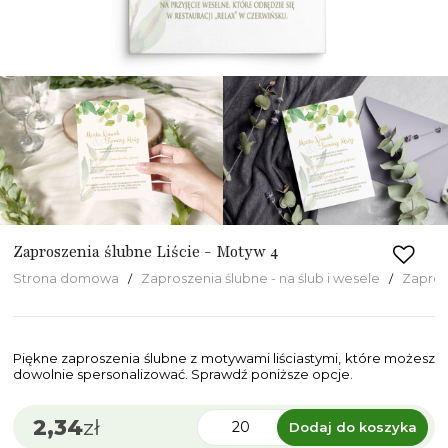
Zaproszenia ślubne Liście - Motyw 4
Strona domowa
Zaproszenia ślubne - na ślub i wesele
Zapros
Piękne zaproszenia ślubne z motywami liściastymi, które możesz
dowolnie spersonalizować. Sprawdź poniższe opcje.
2,34
zł
Dodaj do koszyka