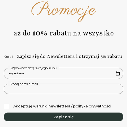
Promocje
Na każdym etapie realizacji zamówienia na bieżąco Cię
informujemy o zmianach statusów za pośrednictwem
poczty email.
10%
aż do
rabatu na wszystko
Zapisz się do Newslettera i otrzymaj 5% rabatu
Krok 1
Wprowadź datę swojego ślubu
Podaj adres e-mail
Akceptuję warunki newslettera / politykę prywatności
Zapisz się