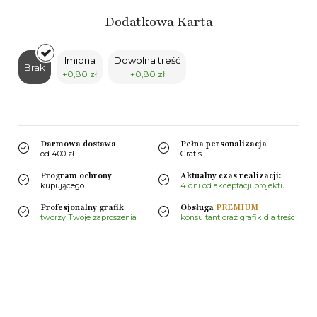
Dodatkowa Karta
Imiona
Dowolna treść
Brak
+0,80 zł
+0,80 zł
Darmowa dostawa
Pełna personalizacja
od 400 zł
Gratis
Program ochrony
Aktualny czas realizacji:
kupującego
4 dni od akceptacji projektu
Profesjonalny grafik
Obsługa
PREMIUM
tworzy Twoje zaproszenia
konsultant oraz grafik dla treści