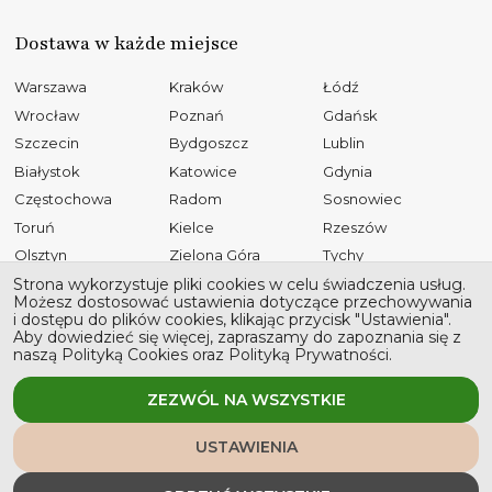
Dostawa w każde miejsce
Warszawa
Kraków
Łódź
Wrocław
Poznań
Gdańsk
Szczecin
Bydgoszcz
Lublin
Białystok
Katowice
Gdynia
Częstochowa
Radom
Sosnowiec
Toruń
Kielce
Rzeszów
Olsztyn
Zielona Góra
Tychy
Opole
Gliwice
Płock
Strona wykorzystuje pliki cookies w celu świadczenia usług.
Możesz dostosować ustawienia dotyczące przechowywania
Bielsko-Biała
Elbląg
Ruda Śląska
i dostępu do plików cookies, klikając przycisk "Ustawienia".
Aby dowiedzieć się więcej, zapraszamy do zapoznania się z
Rybnik
Tarnów
Kalisz
naszą Polityką Cookies oraz Polityką Prywatności.
Koszalin
Legnica
Grudziądz
Jaworzno
Słupsk
ZEZWÓL NA WSZYSTKIE
USTAWIENIA