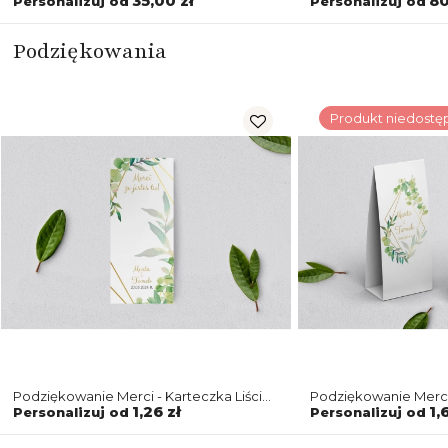
35,00 zł
80
Personalizuj od
Personalizuj od
Podziękowania
Produkt niedostę
Podziękowanie Merci - Karteczka Liście
Podziękowanie Merc
- Motyw 4
Liście Motyw 4
1,26 zł
1,
Personalizuj od
Personalizuj od