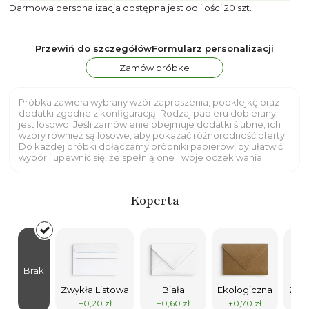
Darmowa personalizacja dostępna jest od ilości 20 szt.
Przewiń do szczegółów
Formularz personalizacji
Zamów próbke
Próbka zawiera wybrany wzór zaproszenia, podklejkę oraz
dodatki zgodne z konfiguracją. Rodzaj papieru dobierany
jest losowo. Jeśli zamówienie obejmuje dodatki ślubne, ich
wzory również są losowe, aby pokazać różnorodność oferty.
Do każdej próbki dołączamy próbniki papierów, by ułatwić
wybór i upewnić się, że spełnią one Twoje oczekiwania.
Koperta
Brak
Zwykła Listowa
Biała
Ekologiczna
Złot
+0,20 zł
+0,60 zł
+0,70 zł