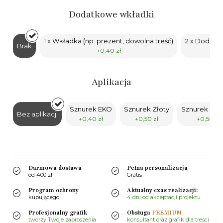
Dodatkowe wkładki
1 x Wkładka (np. prezent, dowolna treść)
2 x Dodatko
Brak
+0,40 zł
Aplikacja
Sznurek EKO
Sznurek Złoty
Sznurek Sre
Bez aplikacji
+0,40 zł
+0,50 zł
+0,50 zł
Darmowa dostawa
Pełna personalizacja
od 400 zł
Gratis
Program ochrony
Aktualny czas realizacji:
kupującego
4 dni od akceptacji projektu
Profesjonalny grafik
Obsługa
PREMIUM
tworzy Twoje zaproszenia
konsultant oraz grafik dla treści