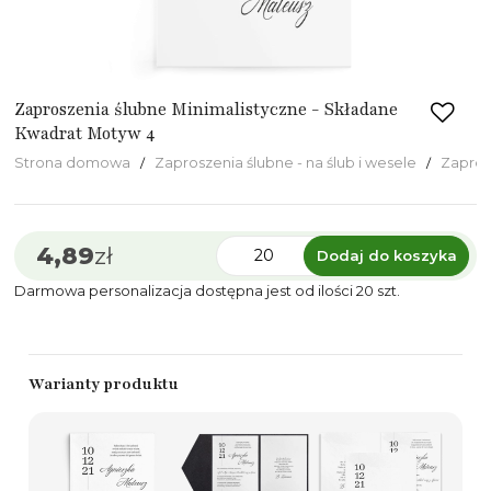
Zaproszenia ślubne Minimalistyczne - Składane
Kwadrat Motyw 4
Strona domowa
Zaproszenia ślubne - na ślub i wesele
Zapros
4,89
zł
Dodaj do koszyka
Darmowa personalizacja dostępna jest od ilości 20 szt.
Warianty produktu