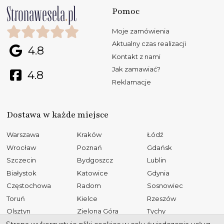
Pomoc
Moje zamówienia
Aktualny czas realizacji
4.8
Kontakt z nami
Jak zamawiać?
4.8
Reklamacje
Dostawa w każde miejsce
Warszawa
Kraków
Łódź
Wrocław
Poznań
Gdańsk
Szczecin
Bydgoszcz
Lublin
Białystok
Katowice
Gdynia
Częstochowa
Radom
Sosnowiec
Toruń
Kielce
Rzeszów
Olsztyn
Zielona Góra
Tychy
Opole
Gliwice
Płock