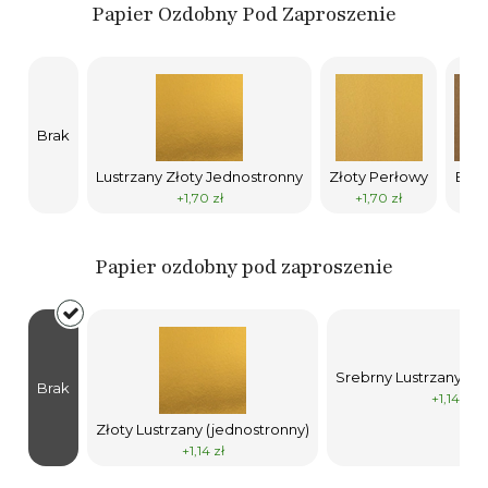
Papier Ozdobny Pod Zaproszenie
Brak
Lustrzany Złoty Jednostronny
Złoty Perłowy
Ekol
+1,70 zł
+1,70 zł
+1
Papier ozdobny pod zaproszenie
Srebrny Lustrzany (j
Brak
+1,14 zł
Złoty Lustrzany (jednostronny)
+1,14 zł