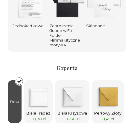
Jednokartkowe
Zaproszenia
Składane
ślubne w Etui,
Folder
Minimalistyczne
motyw 4
Koperta
Brak
Biała Trapez
Biała Krzyżowa
Perłowy Złoty
Ek
+0,80 zł
+0,80 zł
+1,45 zł