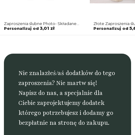
Zaproszenia ślubne Photo- Składane
Złote Zaproszenia ś
Motyw 1
z dodatkową wkładk
3,01 zł
5,
Personalizuj od
Personalizuj od
Nie znalazłeś/aś dodatków do tego
zaproszenia? Nie martw się!
Napisz do nas
, a specjalnie dla
Ciebie zaprojektujemy dodatek
którego potrzebujesz i dodamy go
bezpłatnie na stronę do zakupu.