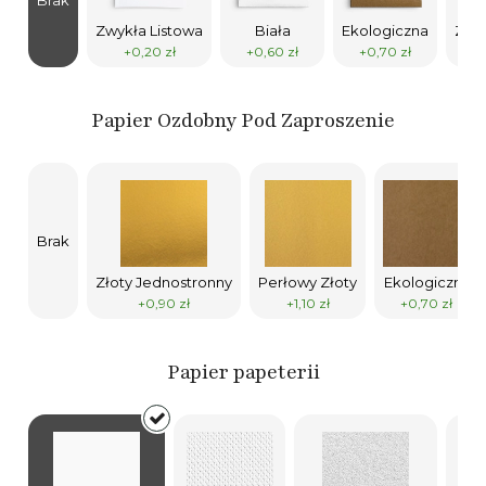
Zwykła Listowa
Biała
Ekologiczna
Złot
+0,20 zł
+0,60 zł
+0,70 zł
Papier Ozdobny Pod Zaproszenie
Brak
Złoty Jednostronny
Perłowy Złoty
Ekologiczny
+0,90 zł
+1,10 zł
+0,70 zł
Papier papeterii