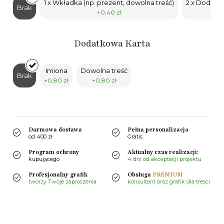
1 x Wkładka (np. prezent, dowolna treść)
2 x Dodatko
Brak
+0,40 zł
Dodatkowa Karta
Imiona
Dowolna treść
Brak
+0,80 zł
+0,80 zł
Darmowa dostawa
Pełna personalizacja
od 400 zł
Gratis
Program ochrony
Aktualny czas realizacji:
kupującego
4 dni od akceptacji projektu
Profesjonalny grafik
Obsługa
PREMIUM
tworzy Twoje zaproszenia
konsultant oraz grafik dla treści