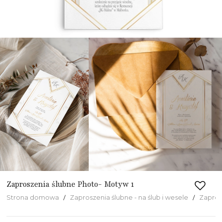
Zaproszenia ślubne Photo- Motyw 1
Strona domowa
Zaproszenia ślubne - na ślub i wesele
Zapros