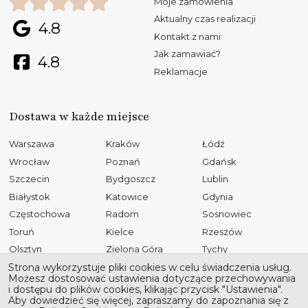
Moje zamówienia
Aktualny czas realizacji
4.8
Kontakt z nami
Jak zamawiać?
4.8
Reklamacje
Dostawa w każde miejsce
Warszawa
Kraków
Łódź
Wrocław
Poznań
Gdańsk
Szczecin
Bydgoszcz
Lublin
Białystok
Katowice
Gdynia
Częstochowa
Radom
Sosnowiec
Toruń
Kielce
Rzeszów
Olsztyn
Zielona Góra
Tychy
Opole
Gliwice
Płock
Strona wykorzystuje pliki cookies w celu świadczenia usług.
Możesz dostosować ustawienia dotyczące przechowywania
Bielsko-Biała
Elbląg
Ruda Śląska
i dostępu do plików cookies, klikając przycisk "Ustawienia".
Aby dowiedzieć się więcej, zapraszamy do zapoznania się z
Rybnik
Tarnów
Kalisz