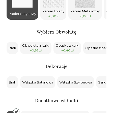
Papier Lniany
Papier Metaliczny
Papi
Papier Satynowy
+0,30 zł
+1,00 zł
Wybierz Obwolutę
Obwoluta z kalki
Opaska z kalki
Brak
Opaska z papier
+0,85 zł
+0,40 zł
Dekoracje
Brak
Wstążka Satynowa
Wstążka Szyfonowa
Sznurek
Dodatkowe wkładki