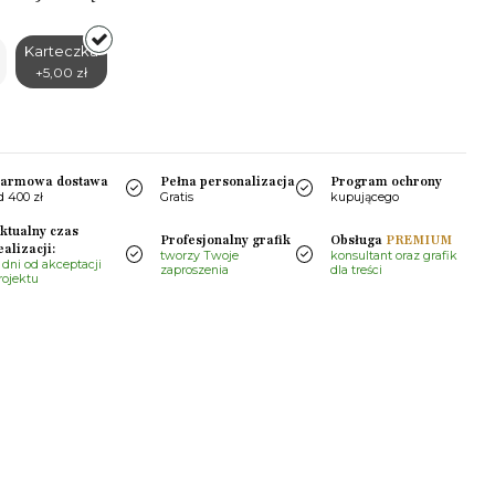
Karteczka
+5,00 zł
armowa dostawa
Pełna personalizacja
Program ochrony
d 400 zł
Gratis
kupującego
ktualny czas
Profesjonalny grafik
Obsługa
PREMIUM
ealizacji:
tworzy Twoje
konsultant oraz grafik
 dni od akceptacji
zaproszenia
dla treści
rojektu