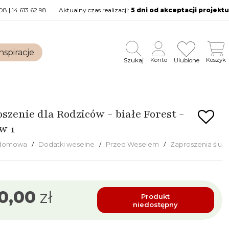
08
|
14 613 62 98
Aktualny czas realizacji:
5 dni od akceptacji projektu
nspiracje
Szukaj
Konto
Koszyk
Ulubione
szenie dla Rodziców - białe Forest -
w 1
 domowa
Dodatki weselne
Przed Weselem
Zaproszenia ślub
0,00
zł
Produkt
niedostępny