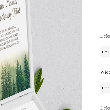
Deko
Brak
Wie
Brak
Deko