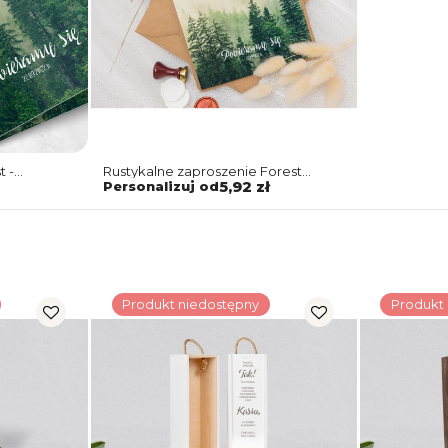
t -
Rustykalne zaproszenie Forest
z kopertą, podklejką i zaklejką
Personalizuj od
5,92 zł
Produkt niedostępny
Produkt