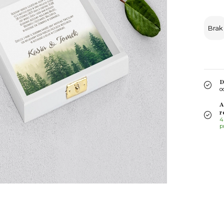
Brak
D
o
A
r
4
p