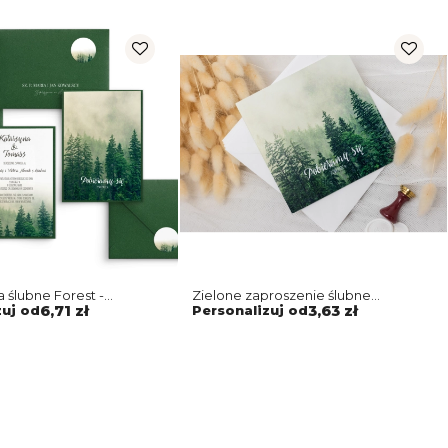
 ślubne Forest -
Zielone zaproszenie ślubne
piękną zieloną kopertą
z dopasowaną kopertą
zuj od
6,71 zł
Personalizuj od
3,63 zł
m ozdobnym