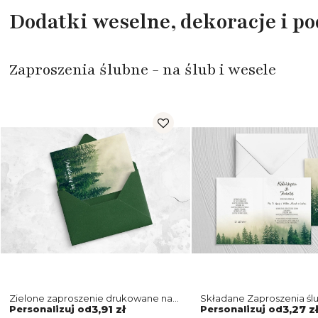
Dodatki weselne, dekoracje i p
Zaproszenia ślubne - na ślub i wesele
Zielone zaproszenie drukowane na
Składane Zaproszenia śl
papierze satynowym z piękną
z białą kopertą
Personalizuj od
3,91 zł
Personalizuj od
3,27 z
kopertą