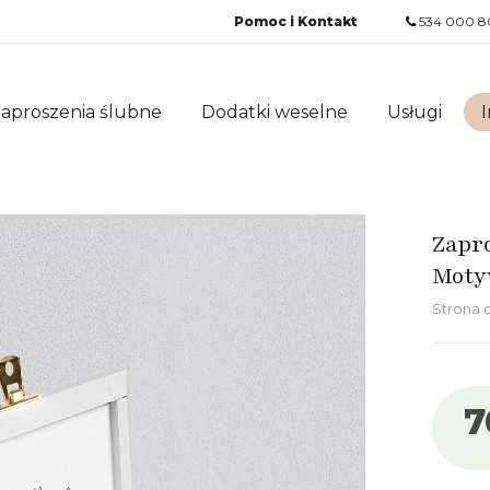
Pomoc i Kontakt
534 000 8
aproszenia ślubne
Dodatki weselne
Usługi
I
Zapro
Moty
Strona
7