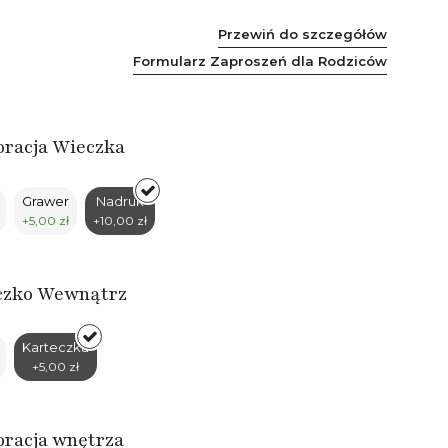
Przewiń do szczegółów
Formularz Zaproszeń dla Rodziców
racja Wieczka
Grawer
Nadruk
+5,00 zł
+10,00 zł
czko Wewnątrz
Karteczka
+5,00 zł
racja wnętrza