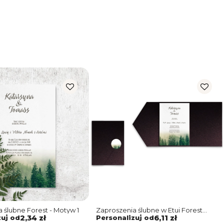
 ślubne Forest - Motyw 1
Zaproszenia ślubne w Etui Forest
motyw 1
zuj od
2,34 zł
Personalizuj od
6,11 zł