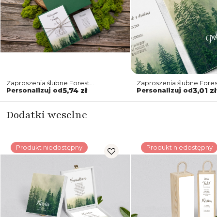
Zaproszenia ślubne Forest
Zaproszenia ślubne Fores
z motywem lasu w zielonej
Składane Motyw 1
Personalizuj od
5,74 zł
Personalizuj od
3,01 zł
kolorystyce
Dodatki weselne
Produkt niedostępny
Produkt niedostępny