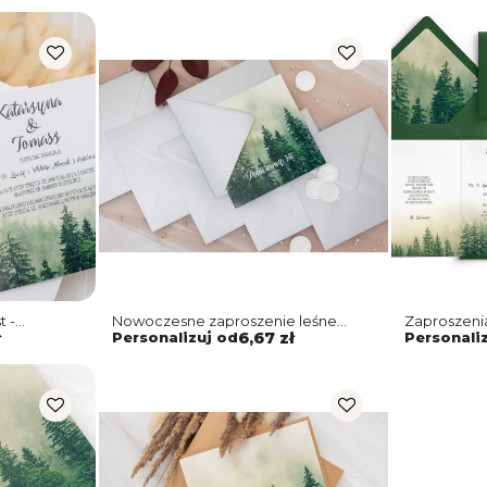
t -
Nowoczesne zaproszenie leśne
Zaproszenia
 1
z szaro perłową kopertą i podklejką
Składane z 
ł
Personalizuj od
6,67 zł
Personali
i papiere