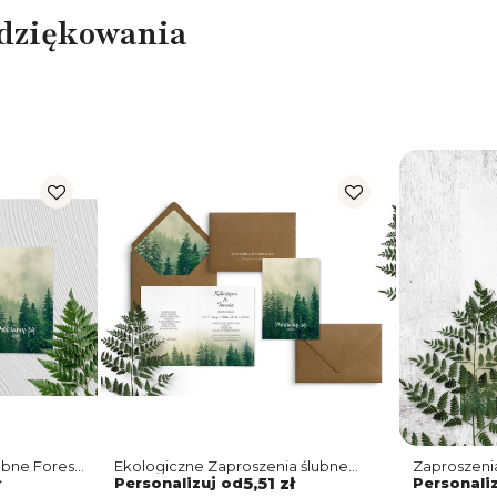
odziękowania
ubne Forest
Ekologiczne Zaproszenia ślubne
Zaproszenia
Forest - Składane z wkładką
ł
Personalizuj od
5,51 zł
Personali