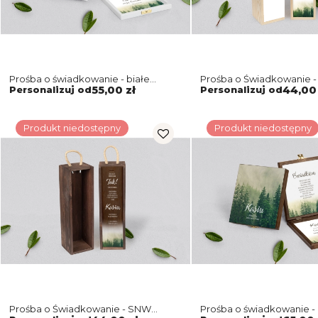
Prośba o świadkowanie - białe
Prośba o Świadkowanie -
puzzle Forest - Motyw 1
naturalna Forest - Motyw 
Personalizuj od
55,00 zł
Personalizuj od
44,00 
Produkt niedostępny
Produkt niedostępny
Prośba o Świadkowanie - SNW
Prośba o świadkowanie -
brązowa Forest - Motyw 1
puzzle Forest - Motyw 1