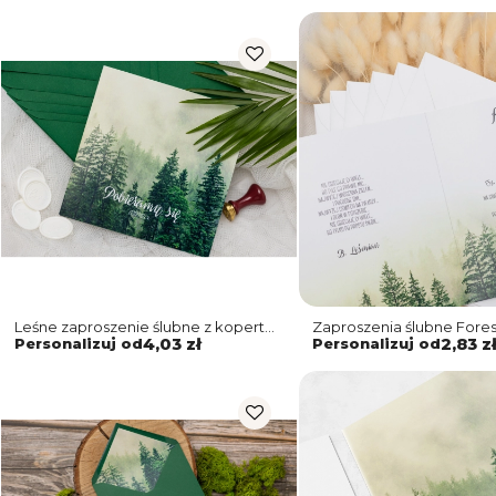
Leśne zaproszenie ślubne z kopertą
Zaproszenia ślubne Fores
ciemno zieloną
Składane Kwadrat Motyw
Personalizuj od
4,03 zł
Personalizuj od
2,83 z