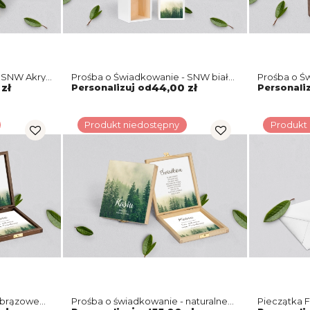
 SNW Akryl
Prośba o Świadkowanie - SNW biała
Prośba o Ś
1
Forest - Motyw 1
brązowa For
zł
Personalizuj od
44,00 zł
Personali
Produkt niedostępny
Produkt
 brązowe
Prośba o świadkowanie - naturalne
Pieczątka F
puzzle Forest - Motyw 1