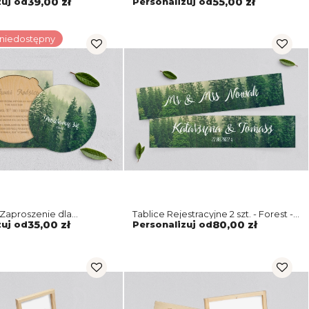
zuj od
39,00 zł
Personalizuj od
55,00 zł
 niedostępny
Zaproszenie dla
Tablice Rejestracyjne 2 szt. - Forest -
ło - Forest - Motyw 1
Motyw 1
zuj od
35,00 zł
Personalizuj od
80,00 zł