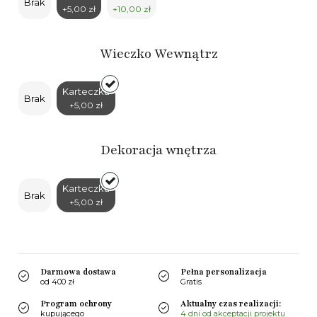
Brak
+5,00 zł
+10,00 zł
Wieczko Wewnątrz
Karteczka
Brak
+5,00 zł
Dekoracja wnętrza
Karteczka
Brak
+5,00 zł
Darmowa dostawa
Pełna personalizacja
od 400 zł
Gratis
Program ochrony
Aktualny czas realizacji:
kupującego
4 dni od akceptacji projektu