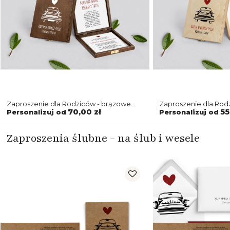
Zaproszenie dla Rodziców - brązowe
Zaproszenie dla Rodz
Trip Motyw 2
Trip - Motyw 2
70,00 zł
55
Personalizuj od
Personalizuj od
Zaproszenia ślubne - na ślub i wesele