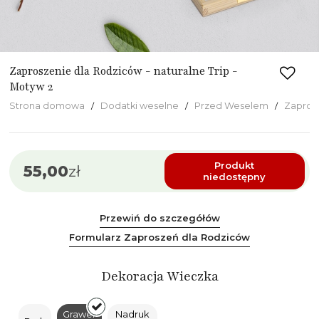
Zaproszenie dla Rodziców - naturalne Trip -
Motyw 2
Strona domowa
Dodatki weselne
Przed Weselem
Zapros
Produkt
55,00
zł
niedostępny
Przewiń do szczegółów
Formularz Zaproszeń dla Rodziców
Dekoracja Wieczka
Grawer
Nadruk