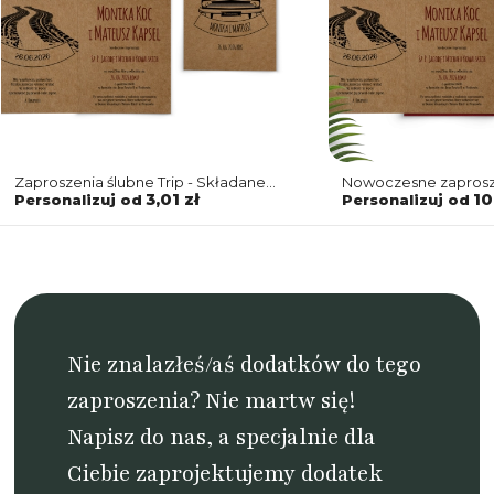
Zaproszenia ślubne Trip - Składane
Nowoczesne zaprosz
motyw 2
z motywem podróżni
3,01 zł
10
Personalizuj od
Personalizuj od
bordowymi dodatka
Nie znalazłeś/aś dodatków do tego
zaproszenia? Nie martw się!
Napisz do nas
, a specjalnie dla
Ciebie zaprojektujemy dodatek