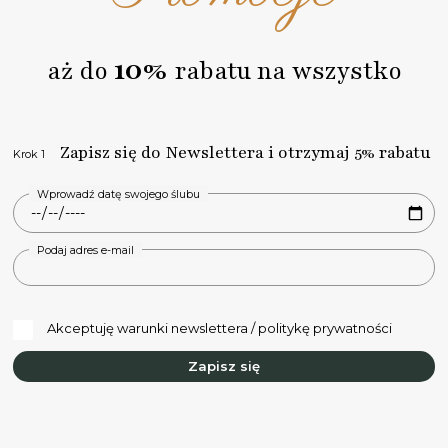
5. Dopiero po Twojej akceptacji zaczynamy produkcję
zaproszenia. Teraz już nic nie możesz zmienić w swoim
zamówieniu oraz projekcie.
10%
aż do
rabatu na wszystko
6. Wysyłka Twojego zamówienia.
Na każdym etapie realizacji zamówienia na bieżąco Cię
informujemy o zmianach statusów za pośrednictwem
poczty email.
Zapisz się do Newslettera i otrzymaj 5% rabatu
Krok 1
Wprowadź datę swojego ślubu
Podaj adres e-mail
Akceptuję warunki newslettera / politykę prywatności
Zapisz się