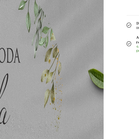
D
o
A
r
4
p