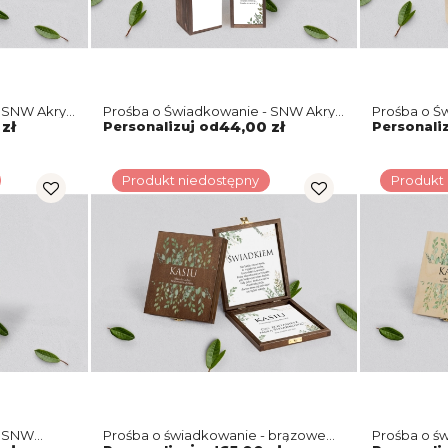
 SNW Akryl
Prośba o Świadkowanie - SNW Akryl
Prośba o Ś
brązowa Leaves Motyw 3
naturalna 
zł
Personalizuj od
44,00 zł
Personali
Produkt niedostępny
Produkt
- SNW
Prośba o świadkowanie - brązowe
Prośba o św
3
puzzle Leaves Motyw 3
puzzle Lea