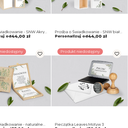
wiadkowanie - SNW Akryl
Prośba o Świadkowanie - SNW biała
Leaves Motyw 3
Leaves Motyw 3
zuj od
44,00 zł
Personalizuj od
44,00 zł
 niedostępny
Produkt niedostępny
iadkowanie - naturalne
Pieczątka Leaves Motyw 3
ves Motyw 3