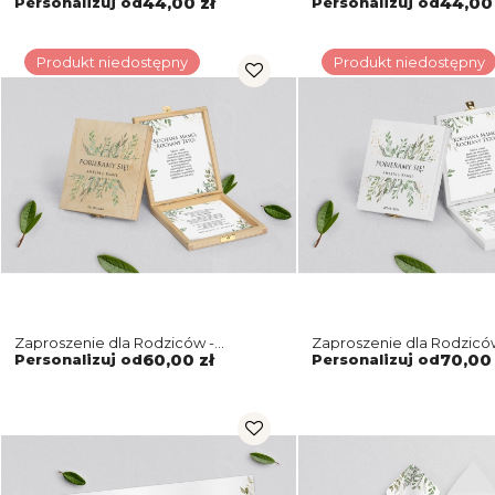
Personalizuj od
44,00 zł
Personalizuj od
44,00 
Produkt niedostępny
Produkt niedostępny
Zaproszenie dla Rodziców -
Zaproszenie dla Rodziców
naturalne Leaves Motyw 3
Leaves Motyw 3
Personalizuj od
60,00 zł
Personalizuj od
70,00 