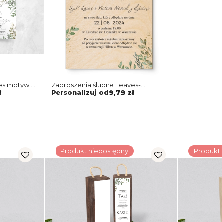
es motyw 3
Zaproszenia ślubne Leaves-
Drewniane Motyw 3
ł
Personalizuj od
9,79 zł
Produkt niedostępny
Produkt