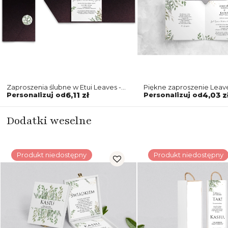
Zaproszenia ślubne w Etui Leaves -
Piękne zaproszenie Leav
Motyw 3
z kopertą szarą perłową
Personalizuj od
6,11 zł
Personalizuj od
4,03 z
Dodatki weselne
Produkt niedostępny
Produkt niedostępny