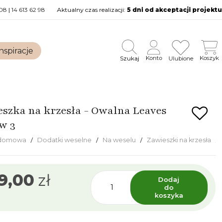
08
|
14 613 62 98
Aktualny czas realizacji:
5 dni od akceptacji projektu
nspiracje
Szukaj
Konto
Koszyk
Ulubione
eszka na krzesła - Owalna Leaves
w 3
 domowa
Dodatki weselne
Na weselu
Zawieszki na krzesła
9,00
zł
Dodaj
do
koszyka