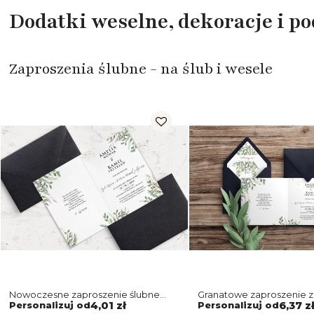
Dodatki weselne, dekoracje i p
Zaproszenia ślubne - na ślub i wesele
Nowoczesne zaproszenie ślubne
Granatowe zaproszenie z
z kopertą perłową w kolorze
dopasowaną podklejką i 
Personalizuj od
4,01 zł
Personalizuj od
6,37 z
czarnym