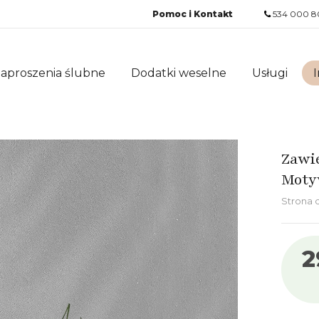
Pomoc i Kontakt
534 000 8
aproszenia ślubne
Dodatki weselne
Usługi
I
Zawi
Moty
Strona
2