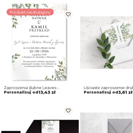
Produkt niedostępny
Zaproszenia ślubne Leaves-
Liściaste zaproszenie dr
Akrylowe Motyw 3
papierze satynowym z pi
Personalizuj od
13,43 zł
Personalizuj od
3,61 zł
kopertą w kolorze biały