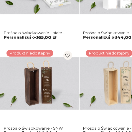
Prośba o świadkowanie - białe
Prośba o Świadkowanie -
puzzle Leaves Motyw 3
biała Leaves Motyw 3
Personalizuj od
65,00 zł
Personalizuj od
44,00 
Produkt niedostępny
Produkt niedostępny
Prośba o Świadkowanie - SNW
Prośba o Świadkowanie 
brązowa Leaves Motyw 3
naturalna Leaves Motyw 