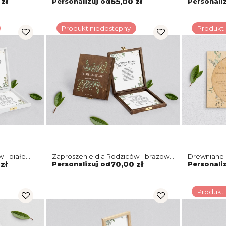
zł
Personalizuj od
65,00 zł
Personali
Produkt niedostępny
Produkt
 - białe
Zaproszenie dla Rodziców - brązowe
Drewniane 
Leaves Motyw 3
Rodziców K
zł
Personalizuj od
70,00 zł
Personali
Produkt