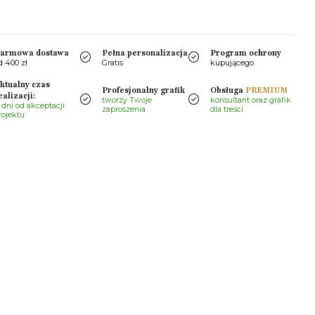
armowa dostawa
Pełna personalizacja
Program ochrony
d 400 zł
Gratis
kupującego
ktualny czas
Profesjonalny grafik
Obsługa
PREMIUM
ealizacji:
tworzy Twoje
konsultant oraz grafik
 dni od akceptacji
zaproszenia
dla treści
rojektu