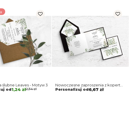
a
 ślubne Leaves - Motyw 3
Nowoczesne zaproszenia z kopertą
antyczną miedź, zaklejką i wklejką
zuj od
1,24 zł
2,34 zł
Personalizuj od
6,67 zł