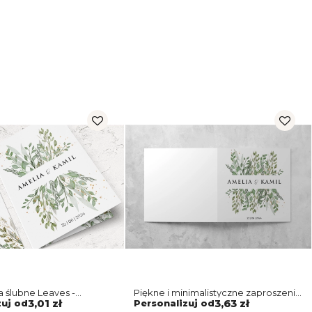
 ślubne Leaves -
Piękne i minimalistyczne zaproszenie
otyw 3
Leaves z białą kopertą
zuj od
3,01 zł
Personalizuj od
3,63 zł