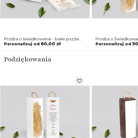
Prośba o świadkowanie - białe puzzle
Prośba o Świadkowan
Butterflies - Motyw 3
naturalna Butterflies
60,00 zł
50
Personalizuj od
Personalizuj od
Podziękowania