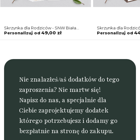
Skrzynka dla Rodziców - SNW Biała
Skrzynka dla Rodzi
Butterflies - Motyw 3
Butterflies - Motyw 3
49,00 zł
44
Personalizuj od
Personalizuj od
Nie znalazłeś/aś dodatków do tego
zaproszenia? Nie martw się!
Napisz do nas
, a specjalnie dla
Ciebie zaprojektujemy dodatek
którego potrzebujesz i dodamy go
bezpłatnie na stronę do zakupu.