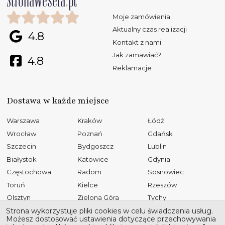
Moje zamówienia
Aktualny czas realizacji
4.8
Kontakt z nami
Jak zamawiać?
4.8
Reklamacje
Dostawa w każde miejsce
Warszawa
Kraków
Łódź
Wrocław
Poznań
Gdańsk
Szczecin
Bydgoszcz
Lublin
Białystok
Katowice
Gdynia
Częstochowa
Radom
Sosnowiec
Toruń
Kielce
Rzeszów
Olsztyn
Zielona Góra
Tychy
Opole
Gliwice
Płock
Strona wykorzystuje pliki cookies w celu świadczenia usług.
Możesz dostosować ustawienia dotyczące przechowywania
Bielsko-Biała
Elbląg
Ruda Śląska