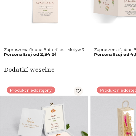
Zaproszenia ślubne Butterflies - Motyw 3
Zaproszenia ślubne Bu
Składane Kwadrat M
2,34 zł
4,
Personalizuj od
Personalizuj od
Dodatki weselne
Produkt niedostępny
Produkt niedostę