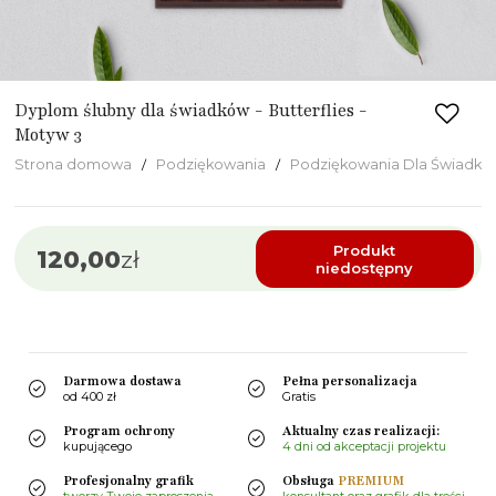
Dyplom ślubny dla świadków - Butterflies -
Motyw 3
Strona domowa
Podziękowania
Podziękowania Dla Świadkó
Produkt
120,00
zł
niedostępny
Darmowa dostawa
Pełna personalizacja
od 400 zł
Gratis
Program ochrony
Aktualny czas realizacji:
kupującego
4 dni od akceptacji projektu
Profesjonalny grafik
Obsługa
PREMIUM