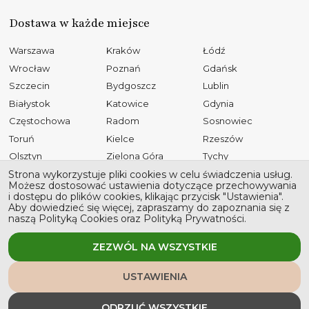
Dostawa w każde miejsce
Warszawa
Kraków
Łódź
Wrocław
Poznań
Gdańsk
Szczecin
Bydgoszcz
Lublin
Białystok
Katowice
Gdynia
Częstochowa
Radom
Sosnowiec
Toruń
Kielce
Rzeszów
Olsztyn
Zielona Góra
Tychy
Opole
Gliwice
Płock
Strona wykorzystuje pliki cookies w celu świadczenia usług.
Możesz dostosować ustawienia dotyczące przechowywania
Bielsko-Biała
Elbląg
Ruda Śląska
i dostępu do plików cookies, klikając przycisk "Ustawienia".
Aby dowiedzieć się więcej, zapraszamy do zapoznania się z
Rybnik
Tarnów
Kalisz
naszą Polityką Cookies oraz Polityką Prywatności.
Koszalin
Legnica
Grudziądz
Jaworzno
Słupsk
ZEZWÓL NA WSZYSTKIE
USTAWIENIA
Wszystkie prawa zastrzeżone © 2026 Stronawesela
ODRZUĆ WSZYSTKIE