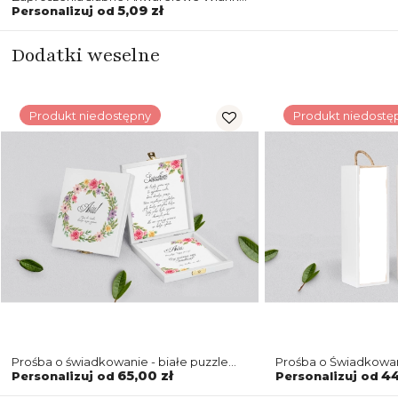
- Motyw 5
5,09 zł
Personalizuj od
Dodatki weselne
Produkt niedostępny
Produkt niedostę
Prośba o świadkowanie - białe puzzle
Prośba o Świadkowan
Akwarelowe Wianki Motyw 5
biała Akwarelowe Wi
65,00 zł
44
Personalizuj od
Personalizuj od