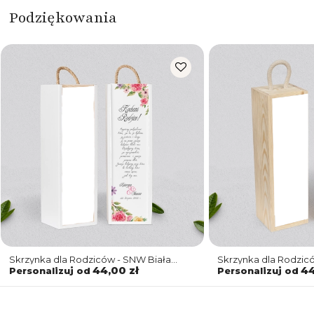
Podziękowania
Skrzynka dla Rodziców - SNW Biała
Skrzynka dla Rodzic
Akwarelowe Wianki Motyw 5
Akwarelowe Wianki 
44,00 zł
44
Personalizuj od
Personalizuj od