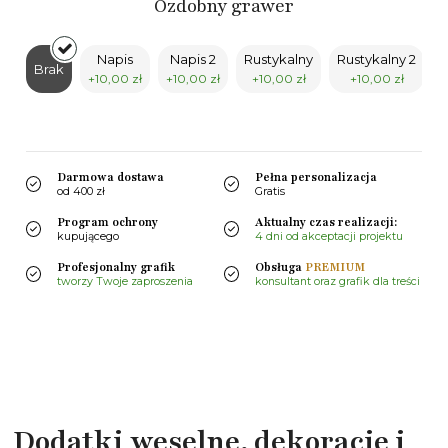
Ozdobny grawer
Napis
Napis 2
Rustykalny
Rustykalny 2
G
Brak
+10,00 zł
+10,00 zł
+10,00 zł
+10,00 zł
Darmowa dostawa
Pełna personalizacja
od 400 zł
Gratis
Program ochrony
Aktualny czas realizacji:
kupującego
4 dni od akceptacji projektu
Profesjonalny grafik
Obsługa
PREMIUM
tworzy Twoje zaproszenia
konsultant oraz grafik dla treści
Dodatki weselne, dekoracje i