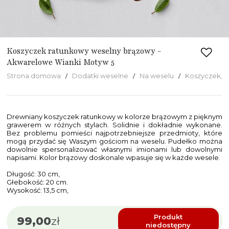
Koszyczek ratunkowy weselny brązowy -
Akwarelowe Wianki Motyw 5
Strona domowa
Dodatki weselne
Na weselu
Koszyczek, k
Drewniany koszyczek ratunkowy w kolorze brązowym z pięknym
grawerem w różnych stylach. Solidnie i dokładnie wykonane.
Bez problemu pomieści najpotrzebniejsze przedmioty, które
mogą przydać się Waszym gościom na weselu. Pudełko można
dowolnie spersonalizować własnymi imionami lub dowolnymi
napisami. Kolor brązowy doskonale wpasuje się w każde wesele.
Długość: 30 cm,
Głebokość: 20 cm.
Wysokość: 13,5 cm,
Produkt
99,00
zł
niedostępny