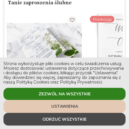
Tanie zaproszenia ślubne
Promocja
Strona wykorzystuje pliki cookies w celu świadczenia usług.
Możesz dostosować ustawienia dotyczące przechowywania
i dostępu do plików cookies, klikając przycisk "Ustawienia".
Aby dowiedzieć się więcej, zapraszamy do zapoznania się z
naszą Polityką Cookies oraz Polityką Prywatności.
Zaproszenia ślubne Marble leaf -
Zaproszenia ślubne Mi
ZEZWÓL NA WSZYSTKIE
Składane Motyw 3
- Motyw 1
3,01 zł
1,2
Personalizuj od
Personalizuj od
USTAWIENIA
ODRZUĆ WSZYSTKIE
Cytaty - wiersze