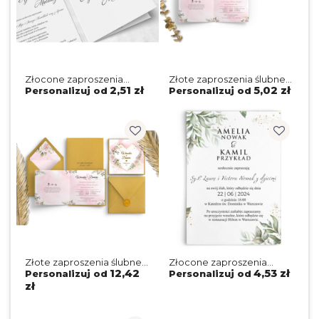
Złocone zaproszenia
Złote zaproszenia ślubne
ślubne Minimalistyczne -
Kwadratowe Składane
2,51 zł
5,02 zł
Personalizuj od
Personalizuj od
Składane Motyw 4
Złote Serca - Motyw 1
Złote zaproszenia ślubne
Złocone zaproszenia
Kwadratowe Składane
ślubne Leaves - Motyw 1
12,42
4,53 zł
Personalizuj od
Personalizuj od
Złote Serca ze złotą
zł
podklejką, kopertą
i lakiem