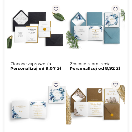
Złocone zaproszenia
Złocone zaproszenia
ślubne Minimalistyczne
ślubne Kwadratowe
9,07 zł
8,92 zł
Personalizuj od
Personalizuj od
z czarną kopertą, złotą
Składane Azure Flowers
podklejką i lakiem
z niebieską kopertą
i podklejką