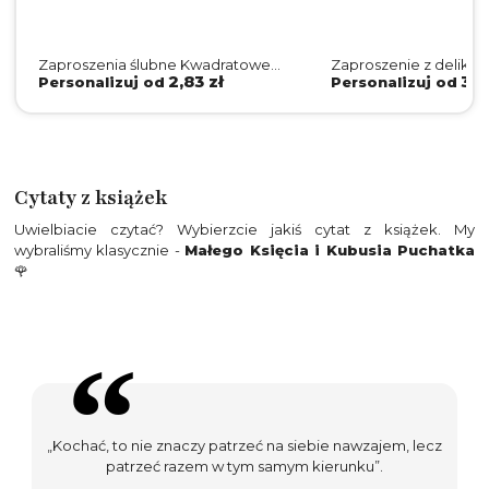
Zaproszenia ślubne Kwadratowe
Zaproszenie z delika
Składane Botanic Gold - Motyw 1
kwiatowym oraz białą
2,83 zł
3,6
Personalizuj od
Personalizuj od
Cytaty z książek
Uwielbiacie czytać? Wybierzcie jakiś cytat z książek. My
wybraliśmy klasycznie -
Małego Księcia i Kubusia Puchatka
🌹
„Kochać, to nie znaczy patrzeć na siebie nawzajem, lecz
patrzeć razem w tym samym kierunku”.