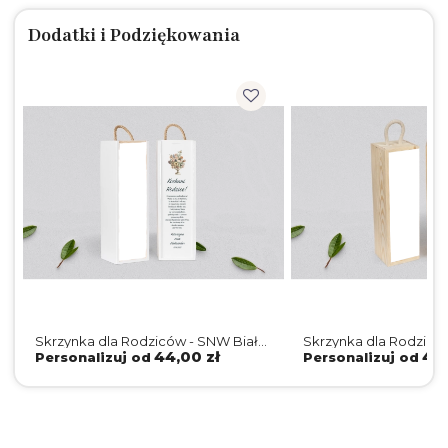
Dodatki i Podziękowania
Skrzynka dla Rodziców - SNW Biała
Skrzynka dla Rodzicó
Rustic Summer Motyw 2
Naturalna Rustic Sum
44,00 zł
44,
Personalizuj od
Personalizuj od