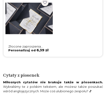
Złocone zaproszenia
ślubne Minimalistyczne
6,39 zł
Personalizuj od
z czarną kopertą, złotą
podklejką, wklejką
Cytaty z piosenek
Miłosnych cytatów nie brakuje także w piosenkach.
Wybraliśmy te z polskim tekstem, ale możesz także poszukać
wśród anglojęzycznych. Może coś ulubionego zespołu? 🎵