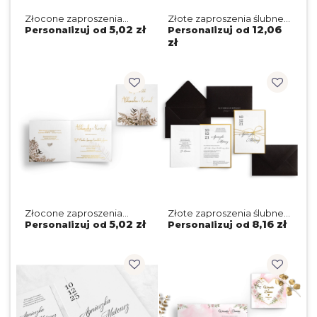
Złocone zaproszenia
Złote zaproszenia ślubne
ślubne Kwadratowe
Kwadratowe Składane
5,02 zł
12,06
Personalizuj od
Personalizuj od
Składane Azure Flowers -
Rustic Charm z kopertą
zł
Motyw 1
eko, złotą podklejką
i lakiem
Złocone zaproszenia
Złote zaproszenia ślubne
ślubne Kwadratowe
Minimalistyczne z czarną
5,02 zł
8,16 zł
Personalizuj od
Personalizuj od
Składane Rustic Charm -
kopertą, złotym sznurkiem
Motyw 1
i podklejką