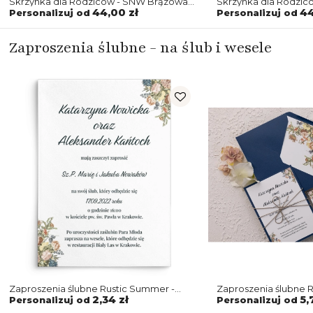
Skrzynka dla Rodziców - SNW Brązowa
Skrzynka dla Rodzic
Rustic Summer Motyw 1
Rustic Summer Moty
44,00 zł
44
Personalizuj od
Personalizuj od
Zaproszenia ślubne - na ślub i wesele
Zaproszenia ślubne Rustic Summer -
Zaproszenia ślubne 
Motyw 1
w granatowej wersji 
2,34 zł
5,
Personalizuj od
Personalizuj od