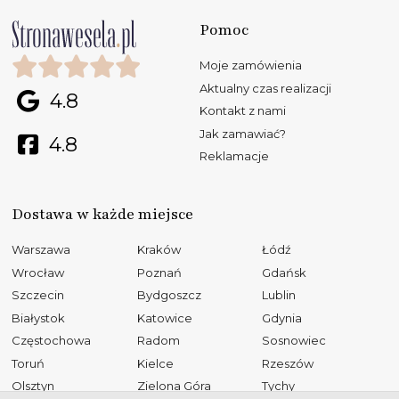
Pomoc
Moje zamówienia
Aktualny czas realizacji
4.8
Kontakt z nami
Jak zamawiać?
4.8
Reklamacje
Dostawa w każde miejsce
Warszawa
Kraków
Łódź
Wrocław
Poznań
Gdańsk
Szczecin
Bydgoszcz
Lublin
Białystok
Katowice
Gdynia
Częstochowa
Radom
Sosnowiec
Toruń
Kielce
Rzeszów
Olsztyn
Zielona Góra
Tychy