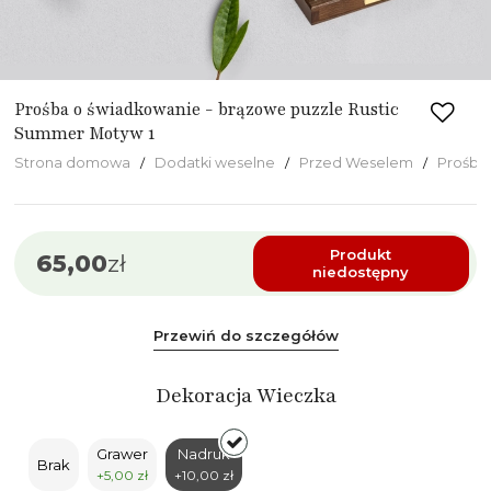
Prośba o świadkowanie - brązowe puzzle Rustic
Summer Motyw 1
Strona domowa
Dodatki weselne
Przed Weselem
Prośba
Produkt
65,00
zł
niedostępny
Przewiń do szczegółów
Dekoracja Wieczka
Grawer
Nadruk
Brak
+5,00 zł
+10,00 zł