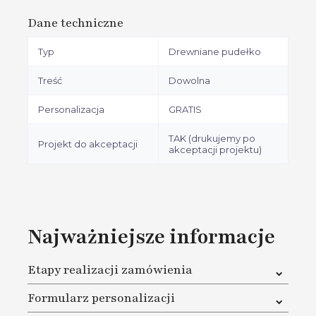
Dane techniczne
Typ
Drewniane pudełko
Treść
Dowolna
Personalizacja
GRATIS
TAK (drukujemy po
Projekt do akceptacji
akceptacji projektu)
Najważniejsze informacje
Etapy realizacji zamówienia
1. W pierwszej kolejności musisz dokonać zakupu na
Formularz personalizacji
naszej stronie oraz dokonać płatności za zamówienie
2. Na karcie produktu pod przyciskiem Dodaj do koszyka
W cenie masz pełną personalizację. Gdy już zamówisz,