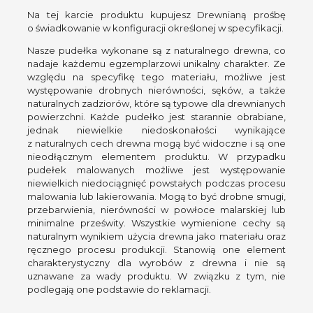
Na tej karcie produktu kupujesz Drewnianą prośbę
o świadkowanie w konfiguracji określonej w specyfikacji.
Nasze pudełka wykonane są z naturalnego drewna, co
nadaje każdemu egzemplarzowi unikalny charakter. Ze
względu na specyfikę tego materiału, możliwe jest
występowanie drobnych nierówności, sęków, a także
naturalnych zadziorów, które są typowe dla drewnianych
powierzchni. Każde pudełko jest starannie obrabiane,
jednak niewielkie niedoskonałości wynikające
z naturalnych cech drewna mogą być widoczne i są one
nieodłącznym elementem produktu. W przypadku
pudełek malowanych możliwe jest występowanie
niewielkich niedociągnięć powstałych podczas procesu
malowania lub lakierowania. Mogą to być drobne smugi,
przebarwienia, nierówności w powłoce malarskiej lub
minimalne prześwity. Wszystkie wymienione cechy są
naturalnym wynikiem użycia drewna jako materiału oraz
ręcznego procesu produkcji. Stanowią one element
charakterystyczny dla wyrobów z drewna i nie są
uznawane za wady produktu. W związku z tym, nie
podlegają one podstawie do reklamacji.