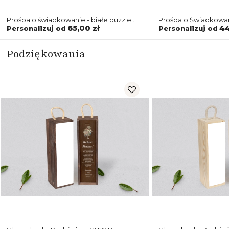
Prośba o świadkowanie - białe puzzle
Prośba o Świadkowan
Rustic Summer Motyw 1
biała Rustic Summer
65,00 zł
44
Personalizuj od
Personalizuj od
Podziękowania