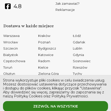
Jak zamawiać?
4.8
Reklamacje
Dostawa w każde miejsce
Warszawa
Kraków
Łódź
Wrocław
Poznań
Gdańsk
Szczecin
Bydgoszcz
Lublin
Białystok
Katowice
Gdynia
Częstochowa
Radom
Sosnowiec
Toruń
Kielce
Rzeszów
Olsztyn
Zielona Góra
Tychy
Opole
Gliwice
Płock
Strona wykorzystuje pliki cookies w celu świadczenia usług.
Możesz dostosować ustawienia dotyczące przechowywania
Bielsko-Biała
Elbląg
Ruda Śląska
i dostępu do plików cookies, klikając przycisk "Ustawienia".
Aby dowiedzieć się więcej, zapraszamy do zapoznania się z
Rybnik
Tarnów
Kalisz
naszą Polityką Cookies oraz Polityką Prywatności.
Koszalin
Legnica
Grudziądz
Jaworzno
Słupsk
ZEZWÓL NA WSZYSTKIE