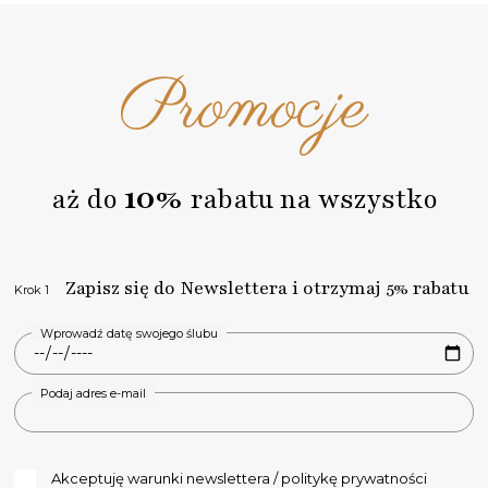
Na naszej stronie nie korzysta się z konfiguratorów treści.
Uważamy, że tą częścią powinien zająć się profesjonalista
znający zasady typografii.
Promocje
4. Gotowy projekt graficzny otrzymasz od nas do
akceptacji. Możesz złościć poprawki lub go
zaakceptować.
5. Dopiero po Twojej akceptacji zaczynamy produkcję
zaproszenia. Teraz już nic nie możesz zmienić w swoim
zamówieniu oraz projekcie.
10%
aż do
rabatu na wszystko
6. Wysyłka Twojego zamówienia.
Na każdym etapie realizacji zamówienia na bieżąco Cię
informujemy o zmianach statusów za pośrednictwem
poczty email.
Zapisz się do Newslettera i otrzymaj 5% rabatu
Krok 1
Wprowadź datę swojego ślubu
Podaj adres e-mail
Akceptuję warunki newslettera / politykę prywatności