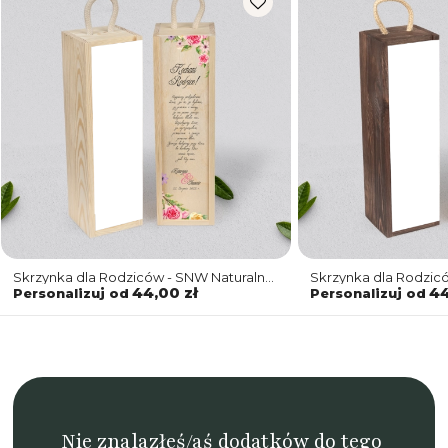
Skrzynka dla Rodziców - SNW Naturalna
Skrzynka dla Rodzi
Akwarelowe Wianki Motyw 5
Akwarelowe Wianki 
44,00 zł
44
Personalizuj od
Personalizuj od
Nie znalazłeś/aś dodatków do tego