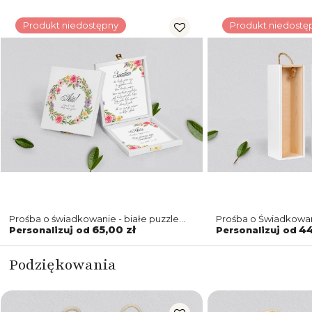
Produkt niedostępny
Produkt niedostę
Prośba o świadkowanie - białe puzzle
Prośba o Świadkowan
Akwarelowe Wianki Motyw 5
Akwarelowe Wianki 
65,00 zł
44
Personalizuj od
Personalizuj od
Podziękowania