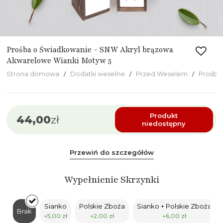
Prośba o Świadkowanie - SNW Akryl brązowa
Akwarelowe Wianki Motyw 5
Strona domowa
Dodatki weselne
Przed Weselem
Prośba
Produkt
44,00
zł
niedostępny
Przewiń do szczegółów
Wypełnienie Skrzynki
Sianko
Polskie Zboża
Sianko + Polskie Zboża
Brak
+5,00 zł
+2,00 zł
+6,00 zł