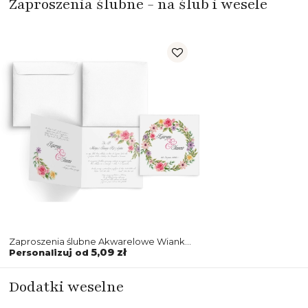
Zaproszenia ślubne - na ślub i wesele
Zaproszenia ślubne Akwarelowe Wianki
- Motyw 5
5,09 zł
Personalizuj od
Dodatki weselne