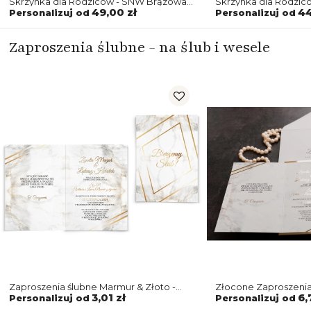
Skrzynka dla Rodziców - SNW Brązowa
Skrzynka dla Rodzic
Marmur & Złoto - Motyw 1
Marmur & Złoto - Mot
49,00 zł
44
Personalizuj od
Personalizuj od
Zaproszenia ślubne - na ślub i wesele
Zaproszenia ślubne Marmur & Złoto -
Złocone Zaproszenia
Składane Motyw 1
Złoto z kopertą i d
3,01 zł
6,
Personalizuj od
Personalizuj od