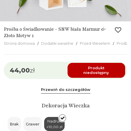
Prośba o Świadkowanie - SNW biała Marmur &
Złoto Motyw 1
Strona domowa
Dodatki weselne
Przed Weselem
Prośba
Produkt
44,00
zł
niedostępny
Przewiń do szczegółów
Dekoracja Wieczka
Nadruk
Brak
Grawer
+10,00 zł