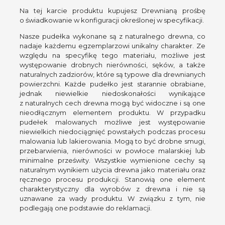
Na tej karcie produktu kupujesz Drewnianą prośbę
o świadkowanie w konfiguracji określonej w specyfikacji.
Nasze pudełka wykonane są z naturalnego drewna, co
nadaje każdemu egzemplarzowi unikalny charakter. Ze
względu na specyfikę tego materiału, możliwe jest
występowanie drobnych nierówności, sęków, a także
naturalnych zadziorów, które są typowe dla drewnianych
powierzchni. Każde pudełko jest starannie obrabiane,
jednak niewielkie niedoskonałości wynikające
z naturalnych cech drewna mogą być widoczne i są one
nieodłącznym elementem produktu. W przypadku
pudełek malowanych możliwe jest występowanie
niewielkich niedociągnięć powstałych podczas procesu
malowania lub lakierowania. Mogą to być drobne smugi,
przebarwienia, nierówności w powłoce malarskiej lub
minimalne prześwity. Wszystkie wymienione cechy są
naturalnym wynikiem użycia drewna jako materiału oraz
ręcznego procesu produkcji. Stanowią one element
charakterystyczny dla wyrobów z drewna i nie są
uznawane za wady produktu. W związku z tym, nie
podlegają one podstawie do reklamacji.