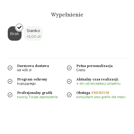
Wypełnienie
Sianko
Brak
+5,00 zł
Darmowa dostawa
Pełna personalizacja
od 400 zł
Gratis
Program ochrony
Aktualny czas realizacji:
kupującego
4 dni od akceptacji projektu
Profesjonalny grafik
Obsługa
PREMIUM
tworzy Twoje zaproszenia
konsultant oraz grafik dla treści