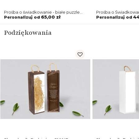
Prośba o świadkowanie - białe puzzle
Prośba o Świadkowan
Marmur & Złoto Motyw 1
biała Marmur & Złoto
65,00 zł
44
Personalizuj od
Personalizuj od
Podziękowania