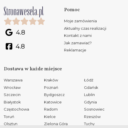
Pomoc
Moje zamówienia
Aktualny czas realizacji
4.8
Kontakt z nami
Jak zamawiać?
4.8
Reklamacje
Dostawa w każde miejsce
Warszawa
Kraków
Łódź
Wrocław
Poznań
Gdańsk
Szczecin
Bydgoszcz
Lublin
Białystok
Katowice
Gdynia
Częstochowa
Radom
Sosnowiec
Toruń
Kielce
Rzeszów
Olsztyn
Zielona Góra
Tychy