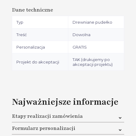
Dane techniczne
Typ
Drewniane pudełko
Treść
Dowolna
Personalizacja
GRATIS
TAK (drukujemy po
Projekt do akceptacji
akceptacji projektu)
Najważniejsze informacje
Etapy realizacji zamówienia
1. W pierwszej kolejności musisz dokonać zakupu na
Formularz personalizacji
naszej stronie oraz dokonać płatności za zamówienie
2. Na karcie produktu pod przyciskiem Dodaj do koszyka
W cenie masz pełną personalizację. Gdy już zamówisz,