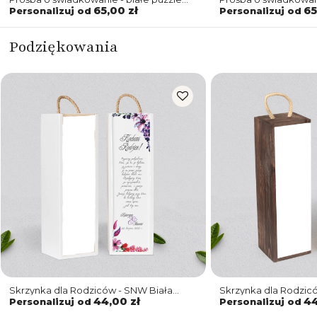
Akwarelowe Wianki Motyw 7
Akwarelowe Wianki 
65,00 zł
65
Personalizuj od
Personalizuj od
Podziękowania
Skrzynka dla Rodziców - SNW Biała
Skrzynka dla Rodzi
Akwarelowe Wianki Motyw 7
Akwarelowe Wianki 
44,00 zł
44
Personalizuj od
Personalizuj od