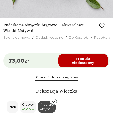
Pudełko na obrączki brązowe - Akwarelowe
Wianki Motyw 6
Strona domowa
Dodatki weselne
Do Kościoła
Pudełka, p
Produkt
73,00
zł
niedostępny
Przewiń do szczegółów
Dekoracja Wieczka
Grawer
Nadruk
Brak
+5,00 zł
+10,00 zł