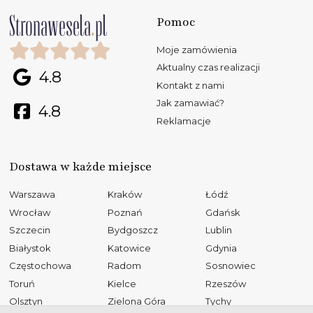
Pomoc
Moje zamówienia
Aktualny czas realizacji
4.8
Kontakt z nami
Jak zamawiać?
4.8
Reklamacje
Dostawa w każde miejsce
Warszawa
Kraków
Łódź
Wrocław
Poznań
Gdańsk
Szczecin
Bydgoszcz
Lublin
Białystok
Katowice
Gdynia
Częstochowa
Radom
Sosnowiec
Toruń
Kielce
Rzeszów
Olsztyn
Zielona Góra
Tychy