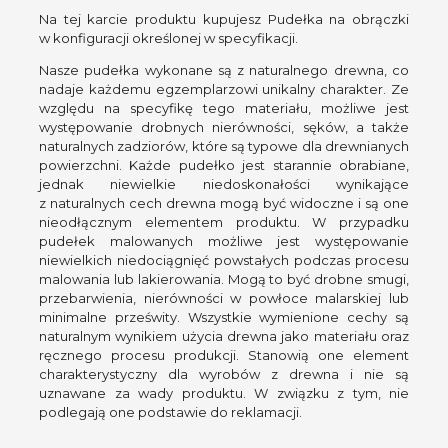
Na tej karcie produktu kupujesz Pudełka na obrączki
w konfiguracji określonej w specyfikacji.
Nasze pudełka wykonane są z naturalnego drewna, co
nadaje każdemu egzemplarzowi unikalny charakter. Ze
względu na specyfikę tego materiału, możliwe jest
występowanie drobnych nierówności, sęków, a także
naturalnych zadziorów, które są typowe dla drewnianych
powierzchni. Każde pudełko jest starannie obrabiane,
jednak niewielkie niedoskonałości wynikające
z naturalnych cech drewna mogą być widoczne i są one
nieodłącznym elementem produktu. W przypadku
pudełek malowanych możliwe jest występowanie
niewielkich niedociągnięć powstałych podczas procesu
malowania lub lakierowania. Mogą to być drobne smugi,
przebarwienia, nierówności w powłoce malarskiej lub
minimalne prześwity. Wszystkie wymienione cechy są
naturalnym wynikiem użycia drewna jako materiału oraz
ręcznego procesu produkcji. Stanowią one element
charakterystyczny dla wyrobów z drewna i nie są
uznawane za wady produktu. W związku z tym, nie
podlegają one podstawie do reklamacji.