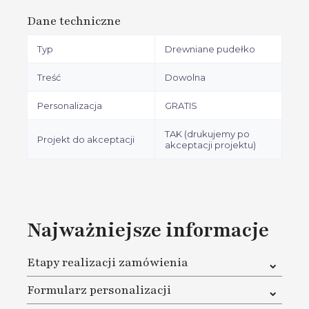
Dane techniczne
Typ
Drewniane pudełko
Treść
Dowolna
Personalizacja
GRATIS
TAK (drukujemy po
Projekt do akceptacji
akceptacji projektu)
Najważniejsze informacje
Etapy realizacji zamówienia
1. W pierwszej kolejności musisz dokonać zakupu na
Formularz personalizacji
naszej stronie oraz dokonać płatności za zamówienie
2. Na karcie produktu pod przyciskiem Dodaj do koszyka
W cenie masz pełną personalizację. Gdy już zamówisz,