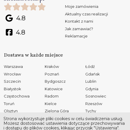
Moje zamówienia
Aktualny czas realizacji
4.8
Kontakt z nami
Jak zamawiać?
4.8
Reklamacje
Dostawa w każde miejsce
Warszawa
Kraków
Łódź
Wrocław
Poznań
Gdańsk
Szczecin
Bydgoszcz
Lublin
Białystok
Katowice
Gdynia
Częstochowa
Radom
Sosnowiec
Toruń
Kielce
Rzeszów
Olsztyn
Zielona Góra
Tychy
Opole
Gliwice
Płock
Strona wykorzystuje pliki cookies w celu świadczenia usług.
Możesz dostosować ustawienia dotyczące przechowywania
Bielsko-Biała
Elbląg
Ruda Śląska
i dostępu do plików cookies, klikając przycisk "Ustawienia".