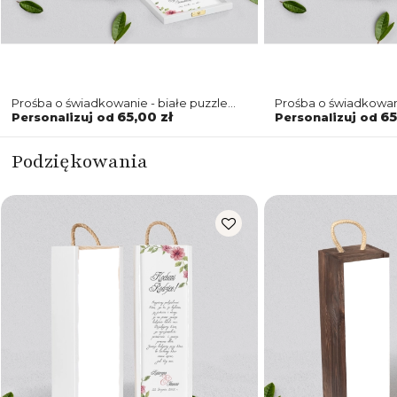
Prośba o świadkowanie - białe puzzle
Prośba o świadkowani
Akwarelowe Wianki Motyw 6
Akwarelowe Wianki 
65,00 zł
65
Personalizuj od
Personalizuj od
Podziękowania