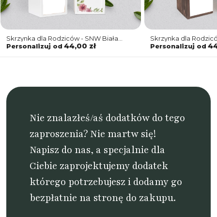
Skrzynka dla Rodziców - SNW Biała
Skrzynka dla Rodzi
Akwarelowe Wianki Motyw 6
Akwarelowe Wianki 
44,00 zł
44
Personalizuj od
Personalizuj od
Nie znalazłeś/aś dodatków do tego
zaproszenia? Nie martw się!
Napisz do nas
, a specjalnie dla
Ciebie zaprojektujemy dodatek
którego potrzebujesz i dodamy go
bezpłatnie na stronę do zakupu.