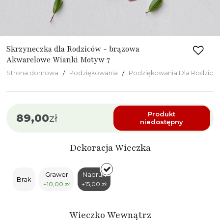
Skrzyneczka dla Rodziców - brązowa
Akwarelowe Wianki Motyw 7
Strona domowa
Podziękowania
Podziękowania Dla Rodzicó
Produkt
89,00
zł
niedostępny
Dekoracja Wieczka
Grawer
Nadruk
Brak
+10,00 zł
+15,00 zł
Wieczko Wewnątrz