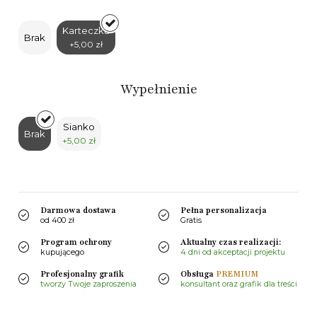
Karteczka
Brak
+5,00 zł
Wypełnienie
Sianko
Brak
+5,00 zł
Darmowa dostawa
Pełna personalizacja
od 400 zł
Gratis
Program ochrony
Aktualny czas realizacji:
kupującego
4 dni od akceptacji projektu
Profesjonalny grafik
Obsługa
PREMIUM
tworzy Twoje zaproszenia
konsultant oraz grafik dla treści