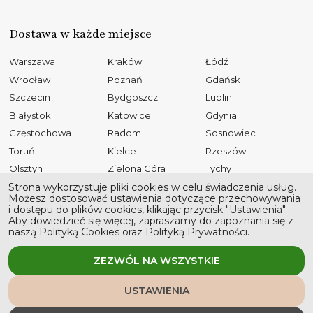
Dostawa w każde miejsce
Warszawa
Kraków
Łódź
Wrocław
Poznań
Gdańsk
Szczecin
Bydgoszcz
Lublin
Białystok
Katowice
Gdynia
Częstochowa
Radom
Sosnowiec
Toruń
Kielce
Rzeszów
Olsztyn
Zielona Góra
Tychy
Opole
Gliwice
Płock
Strona wykorzystuje pliki cookies w celu świadczenia usług.
Możesz dostosować ustawienia dotyczące przechowywania
Bielsko-Biała
Elbląg
Ruda Śląska
i dostępu do plików cookies, klikając przycisk "Ustawienia".
Aby dowiedzieć się więcej, zapraszamy do zapoznania się z
Rybnik
Tarnów
Kalisz
naszą Polityką Cookies oraz Polityką Prywatności.
Koszalin
Legnica
Grudziądz
Jaworzno
Słupsk
ZEZWÓL NA WSZYSTKIE
USTAWIENIA