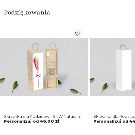
Podziękowania
Skrzynka dla Rodziców - SNW Naturalna
Skrzynka dla Rodzic
Marmur & Złoto - Motyw 5
Marmur & Złoto - Mo
46,00 zł
44
Personalizuj od
Personalizuj od