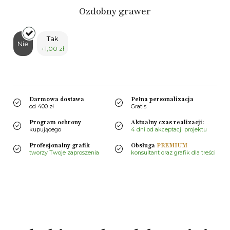
Ozdobny grawer
Tak
Nie
+1,00 zł
Darmowa dostawa
Pełna personalizacja
od 400 zł
Gratis
Program ochrony
Aktualny czas realizacji:
kupującego
4 dni od akceptacji projektu
Profesjonalny grafik
Obsługa
PREMIUM
tworzy Twoje zaproszenia
konsultant oraz grafik dla treści