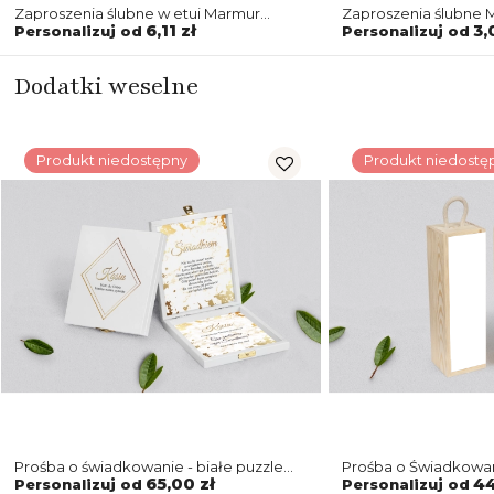
Zaproszenia ślubne w etui Marmur
Zaproszenia ślubne M
i złoto - motyw 5
Składane Motyw 5
6,11 zł
3,
Personalizuj od
Personalizuj od
Dodatki weselne
Produkt niedostępny
Produkt niedostę
Prośba o świadkowanie - białe puzzle
Prośba o Świadkowan
Marmur & Złoto Motyw 5
naturalna Marmur & 
65,00 zł
44
Personalizuj od
Personalizuj od