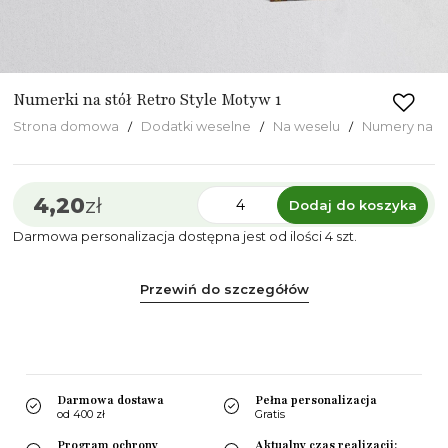
Numerki na stół Retro Style Motyw 1
Strona domowa
Dodatki weselne
Na weselu
Numery na S
4,20
zł
Dodaj do koszyka
Darmowa personalizacja dostępna jest od ilości 4 szt.
Przewiń do szczegółów
Darmowa dostawa
Pełna personalizacja
od 400 zł
Gratis
Program ochrony
Aktualny czas realizacji: