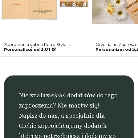
Zaproszenia ślubne Retro Style -
Oryginalne Zaprosze
Składane motyw 1
Style w łososiowym 
3,01 zł
5,
Personalizuj od
Personalizuj od
Nie znalazłeś/aś dodatków do tego
zaproszenia? Nie martw się!
Napisz do nas
, a specjalnie dla
Ciebie zaprojektujemy dodatek
którego potrzebujesz i dodamy go