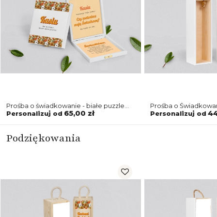
Prośba o świadkowanie - białe puzzle
Prośba o Świadkowan
Retro Style Motyw 1
Retro Style Motyw 1
65,00 zł
44
Personalizuj od
Personalizuj od
Podziękowania