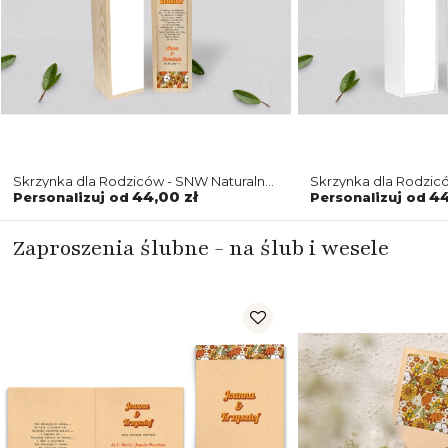
Skrzynka dla Rodziców - SNW Naturalna
Skrzynka dla Rodzic
Retro Style Motyw 1
Retro Style Motyw 1
44,00 zł
44
Personalizuj od
Personalizuj od
Zaproszenia ślubne - na ślub i wesele