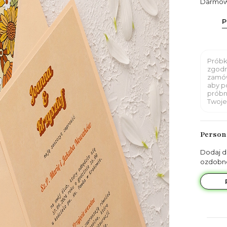
Darmowa 
P
Próbk
zgodn
zamów
aby p
próbn
Twoje
Persona
Dodaj d
ozdobn