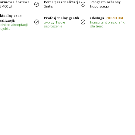
armowa dostawa
Pełna personalizacja
Program ochrony
d 400 zł
Gratis
kupującego
ktualny czas
Profesjonalny grafik
Obsługa
PREMIUM
ealizacji:
tworzy Twoje
konsultant oraz grafik
 dni od akceptacji
zaproszenia
dla treści
rojektu