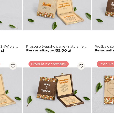
 SNW biała
Prośba o świadkowanie - naturalne
Prośba o ś
puzzle Retro Style Motyw 1
puzzle Retr
zł
Personalizuj od
55,00 zł
Personali
Produkt niedostępny
Produkt