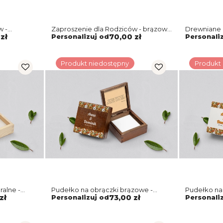
w -
Zaproszenie dla Rodziców - brązowe
Drewniane 
yw 1
Retro Style Motyw 1
Rodziców - 
zł
Personalizuj od
70,00 zł
Personali
Produkt niedostępny
Produkt
ralne -
Pudełko na obrączki brązowe -
Pudełko na 
Retro Style Motyw 1
Style Motyw
zł
Personalizuj od
73,00 zł
Personali