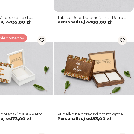
Zaproszenie dla
Tablice Rejestracyjne 2 szt. - Retro
Retro Style Motyw 1
Style Motyw 1
zuj od
35,00 zł
Personalizuj od
80,00 zł
 niedostępny
obrączki białe - Retro
Pudełko na obrączki prostokątne
 1
brązowe - Retro Style Motyw 1
zuj od
73,00 zł
Personalizuj od
83,00 zł