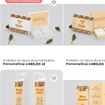
Produkt niedostępny
Pudełko na obrączki prostokątne
Pudełko na obrączki pro
białe - Retro Style Motyw 1
naturalne - Retro Style M
Personalizuj od
83,00 zł
Personalizuj od
83,00 