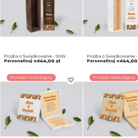
Prośba o Świadkowanie - SNW
Prośba o Świadkowanie -
brązowa Retro Style Motyw 1
Retro Style Motyw 1
Personalizuj od
44,00 zł
Personalizuj od
44,00 
Produkt niedostępny
Produkt niedostępny