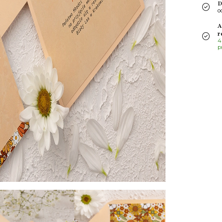
D
o
A
r
4
p