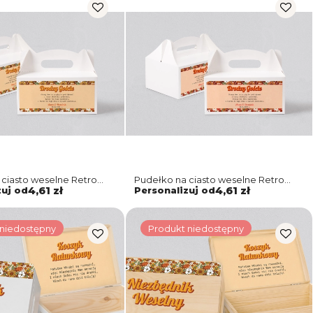
ciasto weselne Retro
Pudełko na ciasto weselne Retro
w 1
Style - Motyw 3
zuj od
4,61 zł
Personalizuj od
4,61 zł
 niedostępny
Produkt niedostępny