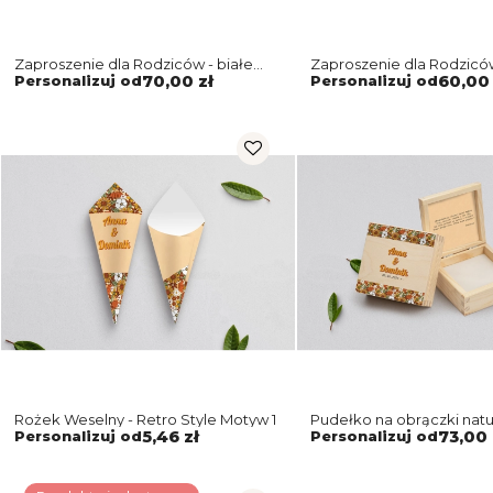
Zaproszenie dla Rodziców - białe
Zaproszenie dla Rodzicó
Retro Style Motyw 1
naturalne Retro Style Mot
Personalizuj od
70,00 zł
Personalizuj od
60,00 
Rożek Weselny - Retro Style Motyw 1
Pudełko na obrączki natu
Retro Style Motyw 1
Personalizuj od
5,46 zł
Personalizuj od
73,00 