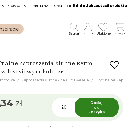
08
|
14 613 62 98
Aktualny czas realizacji:
5 dni od akceptacji projektu
nspiracje
Szukaj
Konto
Koszyk
Ulubione
inalne Zaproszenia ślubne Retro
e w łososiowym kolorze
 domowa
Zaproszenia ślubne - na ślub i wesele
Oryginalne Zapro
,34
zł
Dodaj
do
koszyka