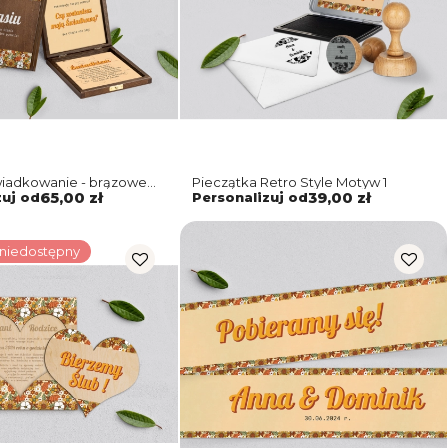
wiadkowanie - brązowe
Pieczątka Retro Style Motyw 1
o Style Motyw 1
zuj od
65,00 zł
Personalizuj od
39,00 zł
 niedostępny