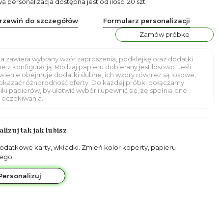
personalizacja dostępna jest od ilości 20 szt.
rzewiń do szczegółów
Formularz personalizacji
Zamów próbke
a zawiera wybrany wzór zaproszenia, podklejkę oraz dodatki
e z konfiguracją. Rodzaj papieru dobierany jest losowo. Jeśli
ienie obejmuje dodatki ślubne, ich wzory również są losowe,
okazać różnorodność oferty. Do każdej próbki dołączamy
iki papierów, by ułatwić wybór i upewnić się, że spełnią one
 oczekiwania.
lizuj tak jak lubisz
odatkowe karty, wkładki. Zmień kolor koperty, papieru
ego.
Personalizuj