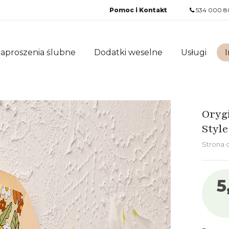
Pomoc i Kontakt
534 000 8
aproszenia ślubne
Dodatki weselne
Usługi
I
Oryg
Styl
Strona
5