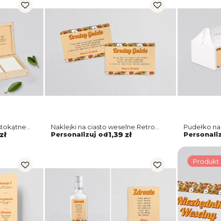
stokątne
Naklejki na ciasto weselne Retro
Pudełko na 
otyw 1
Style Motyw 1
Style - Moty
zł
Personalizuj od
1,39 zł
Personali
Produkt